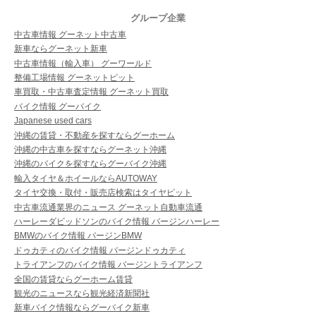
グループ企業
中古車情報 グーネット中古車
新車ならグーネット新車
中古車情報（輸入車） グーワールド
整備工場情報 グーネットピット
車買取・中古車査定情報 グーネット買取
バイク情報 グーバイク
Japanese used cars
沖縄の賃貸・不動産を探すならグーホーム
沖縄の中古車を探すならグーネット沖縄
沖縄のバイクを探すならグーバイク沖縄
輸入タイヤ＆ホイールならAUTOWAY
タイヤ交換・取付・販売店検索はタイヤピット
中古車流通業界のニュース グーネット自動車流通
ハーレーダビッドソンのバイク情報 バージンハーレー
BMWのバイク情報 バージンBMW
ドゥカティのバイク情報 バージンドゥカティ
トライアンフのバイク情報 バージントライアンフ
全国の賃貸ならグーホーム賃貸
観光のニュースなら観光経済新聞社
新車バイク情報ならグーバイク新車