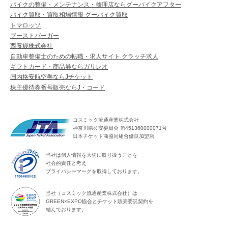
バイクの整備・メンテナンス・修理店ならグーバイクアフター
バイク買取・買取相場情報 グーバイク買取
トマロッソ
ブーストバーガー
西養鰻株式会社
自動車整備士のための転職・求人サイト クラッチ求人
ギフトカード・商品券ならガリレオ
国内格安航空券ならJチケット
株主優待券番号販売ならJ・コード
コスミック流通産業株式会社
神奈川県公安委員会 第451360000071号
日本チケット商協同組合優良加盟店
当社は個人情報を大切に取り扱うことを
社会的責任と考え
プライバシーマークを取得しております。
当社（コスミック流通産業株式会社）は
GREEN×EXPO協会とチケット販売委託契約を
結んでおります。