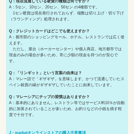
Q：現在流通している硬貨の種類は何ですか？
A：5セン、10セン、20セン、50セン の4種類です。
1セン硬貨は現在発行されておらず、端数は切り上げ・切り下げ
（ラウンディング）処理されます。
Q：クレジットカードはどこでも使えますか？
A：都市部のショッピングモール、ホテル、レストランでは広く使
えます。
ただし、屋台（ホーカーセンター）や個人商店、地方都市では
現金のみの場合が多いため、常に少額の現金を持つのが安心で
す。
Q：「リンギット」という言葉の由来は？
A：マレー語で「ギザギザ」を意味します。かつて流通していたス
ペイン銀貨の縁がギザギザしていたことに由来しています。
Q：マレーシアにチップの習慣はありますか？
A：基本的にありません。レストラン等ではサービス料10％が自動
的に加算されていることが多いため、お釣りなどの小銭を残す程
度で十分です。
J・marketオンラインストアの購入注意事項