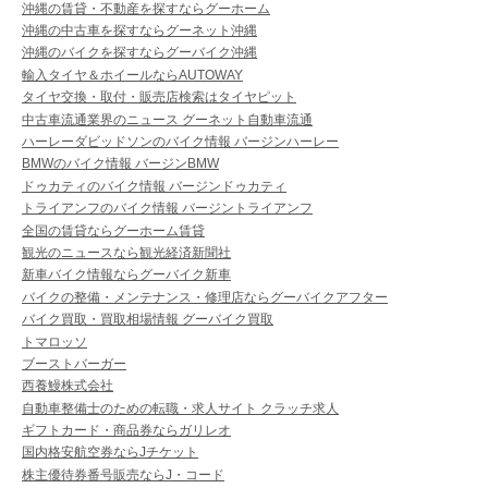
沖縄の賃貸・不動産を探すならグーホーム
沖縄の中古車を探すならグーネット沖縄
沖縄のバイクを探すならグーバイク沖縄
輸入タイヤ＆ホイールならAUTOWAY
タイヤ交換・取付・販売店検索はタイヤピット
中古車流通業界のニュース グーネット自動車流通
ハーレーダビッドソンのバイク情報 バージンハーレー
BMWのバイク情報 バージンBMW
ドゥカティのバイク情報 バージンドゥカティ
トライアンフのバイク情報 バージントライアンフ
全国の賃貸ならグーホーム賃貸
観光のニュースなら観光経済新聞社
新車バイク情報ならグーバイク新車
バイクの整備・メンテナンス・修理店ならグーバイクアフター
バイク買取・買取相場情報 グーバイク買取
トマロッソ
ブーストバーガー
西養鰻株式会社
自動車整備士のための転職・求人サイト クラッチ求人
ギフトカード・商品券ならガリレオ
国内格安航空券ならJチケット
株主優待券番号販売ならJ・コード