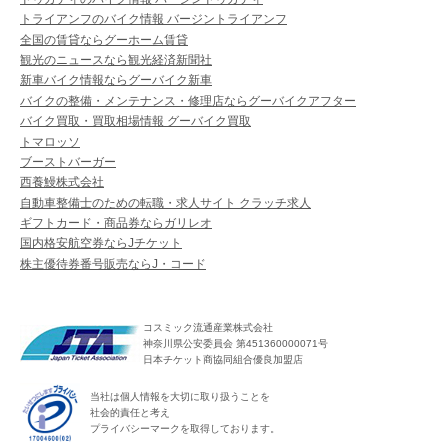
トライアンフのバイク情報 バージントライアンフ
全国の賃貸ならグーホーム賃貸
観光のニュースなら観光経済新聞社
新車バイク情報ならグーバイク新車
バイクの整備・メンテナンス・修理店ならグーバイクアフター
バイク買取・買取相場情報 グーバイク買取
トマロッソ
ブーストバーガー
西養鰻株式会社
自動車整備士のための転職・求人サイト クラッチ求人
ギフトカード・商品券ならガリレオ
国内格安航空券ならJチケット
株主優待券番号販売ならJ・コード
コスミック流通産業株式会社
神奈川県公安委員会 第451360000071号
日本チケット商協同組合優良加盟店
当社は個人情報を大切に取り扱うことを
社会的責任と考え
プライバシーマークを取得しております。