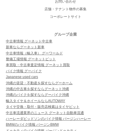
お問い合わせ
店舗・テナント物件の募集
コーポレートサイト
グループ企業
中古車情報 グーネット中古車
新車ならグーネット新車
中古車情報（輸入車） グーワールド
整備工場情報 グーネットピット
車買取・中古車査定情報 グーネット買取
バイク情報 グーバイク
Japanese used cars
沖縄の賃貸・不動産を探すならグーホーム
沖縄の中古車を探すならグーネット沖縄
沖縄のバイクを探すならグーバイク沖縄
輸入タイヤ＆ホイールならAUTOWAY
タイヤ交換・取付・販売店検索はタイヤピット
中古車流通業界のニュース グーネット自動車流通
ハーレーダビッドソンのバイク情報 バージンハーレー
BMWのバイク情報 バージンBMW
ドゥカティのバイク情報 バージンドゥカティ