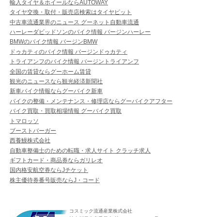
輸入タイヤ＆ホイールならAUTOWAY
タイヤ交換・取付・販売店検索はタイヤピット
中古車流通業界のニュース グーネット自動車流通
ハーレーダビッドソンのバイク情報 バージンハーレー
BMWのバイク情報 バージンBMW
ドゥカティのバイク情報 バージンドゥカティ
トライアンフのバイク情報 バージントライアンフ
全国の賃貸ならグーホーム賃貸
観光のニュースなら観光経済新聞社
新車バイク情報ならグーバイク新車
バイクの整備・メンテナンス・修理店ならグーバイクアフター
バイク買取・買取相場情報 グーバイク買取
トマロッソ
ブーストバーガー
西養鰻株式会社
自動車整備士のための転職・求人サイト クラッチ求人
ギフトカード・商品券ならガリレオ
国内格安航空券ならJチケット
株主優待券番号販売ならJ・コード
コスミック流通産業株式会社