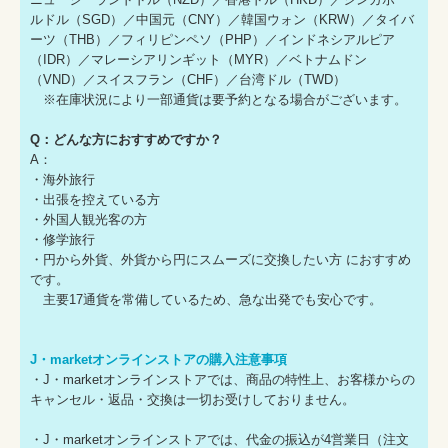
ルドル（SGD）／中国元（CNY）／韓国ウォン（KRW）／タイバ
ーツ（THB）／フィリピンペソ（PHP）／インドネシアルピア
（IDR）／マレーシアリンギット（MYR）／ベトナムドン
（VND）／スイスフラン（CHF）／台湾ドル（TWD）
※在庫状況により一部通貨は要予約となる場合がございます。
Q：どんな方におすすめですか？
A：
・海外旅行
・出張を控えている方
・外国人観光客の方
・修学旅行
・円から外貨、外貨から円にスムーズに交換したい方 におすすめ
です。
主要17通貨を常備しているため、急な出発でも安心です。
J・marketオンラインストアの購入注意事項
・J・marketオンラインストアでは、商品の特性上、お客様からの
キャンセル・返品・交換は一切お受けしておりません。
・J・marketオンラインストアでは、代金の振込が4営業日（注文