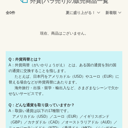
外貨(バラ売り)の販売商品一覧
全0件
夏に盛り上がる！
新着順
現在、商品はございません。
Q：外貨両替とは？
A：外貨両替（がいかりょうがえ） とは、ある国の通貨を別の国
の通貨に交換することを指します。
たとえば、日本円をアメリカドル（USD）やユーロ（EUR）に
替える場合などが外貨両替にあたります。
海外旅行・出張・留学・輸出入など、さまざまなシーンで欠か
せないサービスです。
Q：どんな通貨を取り扱っていますか？
A：取扱い通貨は以下の17種類です。
アメリカドル（USD）／ユーロ（EUR）／イギリスポンド
（GBP）／カナダドル（CAD）／オーストラリアドル（AUD）／
ニュージーランドドル（NZD）／香港ドル（HKD）／シンガポー