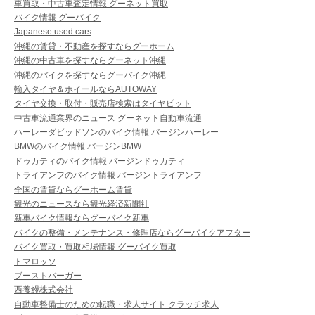
車買取・中古車査定情報 グーネット買取
バイク情報 グーバイク
Japanese used cars
沖縄の賃貸・不動産を探すならグーホーム
沖縄の中古車を探すならグーネット沖縄
沖縄のバイクを探すならグーバイク沖縄
輸入タイヤ＆ホイールならAUTOWAY
タイヤ交換・取付・販売店検索はタイヤピット
中古車流通業界のニュース グーネット自動車流通
ハーレーダビッドソンのバイク情報 バージンハーレー
BMWのバイク情報 バージンBMW
ドゥカティのバイク情報 バージンドゥカティ
トライアンフのバイク情報 バージントライアンフ
全国の賃貸ならグーホーム賃貸
観光のニュースなら観光経済新聞社
新車バイク情報ならグーバイク新車
バイクの整備・メンテナンス・修理店ならグーバイクアフター
バイク買取・買取相場情報 グーバイク買取
トマロッソ
ブーストバーガー
西養鰻株式会社
自動車整備士のための転職・求人サイト クラッチ求人