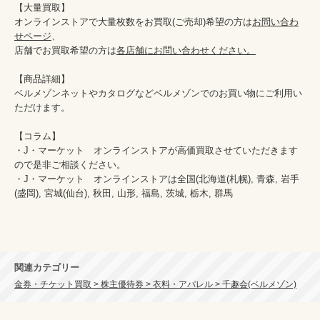
【大量買取】

オンラインストアで大量枚数をお買取(ご売却)希望の方は
お問い合わ
せページ
、

店舗でお買取希望の方は
各店舗にお問い合わせください。
【商品詳細】

ベルメゾンネットやカタログなどベルメゾンでのお買い物にご利用い
ただけます。

【コラム】

・J・マーケット　オンラインストアが高価買取させていただきます
ので是非ご相談ください。　　

・J・マーケット　オンラインストアは全国(北海道(札幌), 青森, 岩手
(盛岡), 宮城(仙台), 秋田, 山形, 福島, 茨城, 栃木, 群馬
関連カテゴリー
金券・チケット買取 > 株主優待券 > 衣料・アパレル > 千趣会(ベルメゾン)