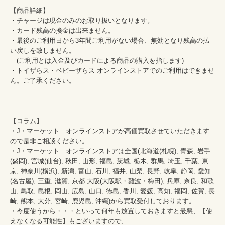
【商品詳細】

・チャージは現金のみのお取り扱いとなります。

・カード残高の換金は出来ません。

・最後のご利用日から3年間ご利用がない場合、無効となり残高の払
い戻しを致しません。

　(ご利用とは入金及びカードによる商品の購入を指します)

・トイザらス・ベビーザらス オンラインストアでのご利用はできませ
ん。ご了承ください。

【コラム】

・J・マーケット　オンラインストアが高価買取させていただきます
ので是非ご相談ください。　　

・J・マーケット　オンラインストアは全国(北海道(札幌), 青森, 岩手
(盛岡), 宮城(仙台), 秋田, 山形, 福島, 茨城, 栃木, 群馬, 埼玉, 千葉, 東
京, 神奈川(横浜), 新潟, 富山, 石川, 福井, 山梨, 長野, 岐阜, 静岡, 愛知
(名古屋), 三重, 滋賀, 京都 大阪(大阪駅・難波・梅田), 兵庫, 奈良, 和歌
山, 鳥取, 島根, 岡山, 広島, 山口, 徳島, 香川, 愛媛, 高知, 福岡, 佐賀, 長
崎, 熊本, 大分, 宮崎, 鹿児島, 沖縄)から買取受付しております。

・今度使うから・・・といって何年も放置しておきますと最悪、【使
えなくなる可能性】もございますので、
