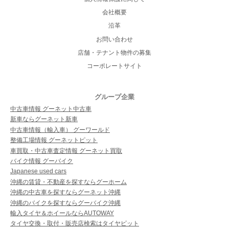
会社概要
沿革
お問い合わせ
店舗・テナント物件の募集
コーポレートサイト
グループ企業
中古車情報 グーネット中古車
新車ならグーネット新車
中古車情報（輸入車） グーワールド
整備工場情報 グーネットピット
車買取・中古車査定情報 グーネット買取
バイク情報 グーバイク
Japanese used cars
沖縄の賃貸・不動産を探すならグーホーム
沖縄の中古車を探すならグーネット沖縄
沖縄のバイクを探すならグーバイク沖縄
輸入タイヤ＆ホイールならAUTOWAY
タイヤ交換・取付・販売店検索はタイヤピット