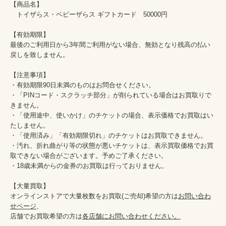
【商品名】

　トイザらス・ベビーザらス ギフトカード　50000円

【有効期限】

最後のご利用日から3年間ご利用がない場合、無効となり残高の払い
戻しを致しません。

【注意事項】

・有効期限90日未満のものはお問合せください。

・「PINコード・スクラッチ部分」が削られている場合はお買取りで
きません。

・「使用途中、使いかけ」のチケットの場合、表示価格でお買取はい
たしません。

・「使用済み」「有効期限切れ」のチケットはお買取できません。

・汚れ、折れ曲がり等の状態が悪いチケットは、表示買取価格でお買
取できない場合がございます。予めご了承ください。

・18歳未満からの金券のお買取は行っておりません。

【大量買取】

オンラインストアで大量枚数をお買取(ご売却)希望の方は
お問い合わ
せページ
、

店舗でお買取希望の方は
各店舗にお問い合わせください。