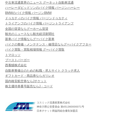
中古車流通業界のニュース グーネット自動車流通
ハーレーダビッドソンのバイク情報 バージンハーレー
BMWのバイク情報 バージンBMW
ドゥカティのバイク情報 バージンドゥカティ
トライアンフのバイク情報 バージントライアンフ
全国の賃貸ならグーホーム賃貸
観光のニュースなら観光経済新聞社
新車バイク情報ならグーバイク新車
バイクの整備・メンテナンス・修理店ならグーバイクアフター
バイク買取・買取相場情報 グーバイク買取
トマロッソ
ブーストバーガー
西養鰻株式会社
自動車整備士のための転職・求人サイト クラッチ求人
ギフトカード・商品券ならガリレオ
国内格安航空券ならJチケット
株主優待券番号販売ならJ・コード
コスミック流通産業株式会社
神奈川県公安委員会 第451360000071号
日本チケット商協同組合優良加盟店