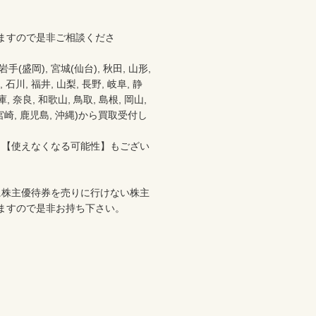
ますので是非ご相談くださ
盛岡), 宮城(仙台), 秋田, 山形, 
 石川, 福井, 山梨, 長野, 岐阜, 静
 奈良, 和歌山, 鳥取, 島根, 岡山, 
分, 宮崎, 鹿児島, 沖縄)から買取受付し
、【使えなくなる可能性】もござい
に株主優待券を売りに行けない株主
ますので是非お持ち下さい。
