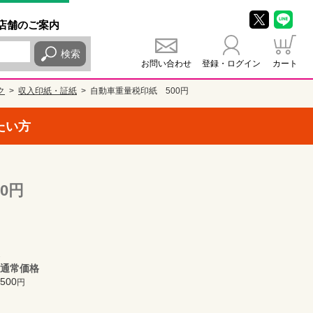
店舗
のご
案内
検索
お問い合わせ
登録・ログイン
カート
ク
収入印紙・証紙
自動車重量税印紙 500円
たい方
0円
通常価格
500
円