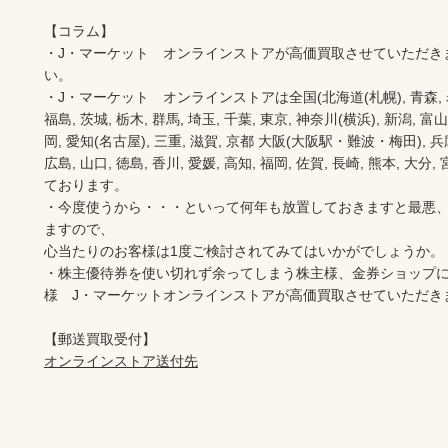
【コラム】

・J・マーケット　オンラインストアが高価買取させていただき
い。　　

・J・マーケット　オンラインストアは全国(北海道(札幌), 青森, 岩手(
福島, 茨城, 栃木, 群馬, 埼玉, 千葉, 東京, 神奈川(横浜), 新潟, 富山,
岡, 愛知(名古屋), 三重, 滋賀, 京都 大阪(大阪駅・難波・梅田), 兵庫,
広島, 山口, 徳島, 香川, 愛媛, 高知, 福岡, 佐賀, 長崎, 熊本, 大
ております。

・今度使うから・・・といって何年も放置しておきますと最悪
ますので、

心当たりのお客様は1度ご検討されてみてはいかがでしょうか。

・株主優待券を使い切れず余ってしまう株主様、金券ショップ
様　J・マーケットオンラインストアが高価買取させていただき
オンラインストア送付先