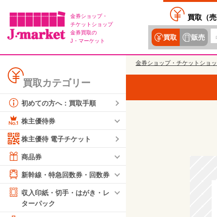
金券ショップ・
買取（
売
チケットショップ
金券買取の
買取
販売
J・マーケット
金券ショップ・チケットショッ
買取カテゴリー
初めての方へ：買取手順
株主優待券
株主優待 電子チケット
商品券
新幹線・特急回数券・回数券
収入印紙・切手・はがき・レ
ターパック