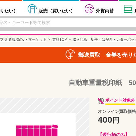
りたい
）
販売（
買いたい
）
外貨両替
プ 金券買取のJ・マーケット
買取TOP
収入印紙・切手・はがき・レターパッ
郵送買取 金券を売り
自動車重量税印紙 50
ポイント対象外
オンライン買取価格
400
円
【現行柄のみ】