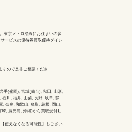
た。東京メトロ沿線にお住まいの多
けサービスの優待券買取優待ダイレ
ますので是非ご相談くださ
盛岡), 宮城(仙台), 秋田, 山形, 
 石川, 福井, 山梨, 長野, 岐阜, 静
 奈良, 和歌山, 鳥取, 島根, 岡山, 
分, 宮崎, 鹿児島, 沖縄)から買取受付し
、【使えなくなる可能性】もござい