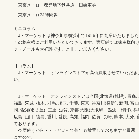
・東京メトロ24時間券

ミニコラム

・J・マーケットは神奈川県横浜市で1986年に創業いたしまし
くの株主様にご利用いただいております。実店舗では株主様向
【コラム】

・J・マーケット　オンラインストアが高価買取させていただき
い。　　
・J・マーケット　オンラインストアは全国(北海道(札幌), 青森, 岩手(
福島, 茨城, 栃木, 群馬, 埼玉, 千葉, 東京, 神奈川(横浜), 新潟, 富山,
岡, 愛知(名古屋), 三重, 滋賀, 京都 大阪(大阪駅・難波・梅田), 兵庫,
広島, 山口, 徳島, 香川, 愛媛, 高知, 福岡, 佐賀, 長崎, 熊本, 大
ております。

・今度使うから・・・といって何年も放置しておきますと最悪
ますので、
