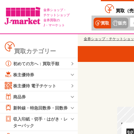
金券ショップ・
買取（
売
チケットショップ
金券買取の
買取
販売
J・マーケット
金券ショップ・チケットショッ
買取カテゴリー
初めての方へ：買取手順
株主優待券
株主優待 電子チケット
商品券
新幹線・特急回数券・回数券
収入印紙・切手・はがき・レ
ターパック