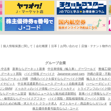
個人情報保護に関して
会社概要
沿革
お問い合わせ
店舗・テナント物件の
グループ企業
ト中古車
新車ならグーネット新車
中古車情報（輸入車） グーワールド
整備工場
 グーネット買取
バイク情報 グーバイク
Japanese used cars
沖縄の賃貸・不動
すならグーネット沖縄
沖縄のバイクを探すならグーバイク沖縄
輸入タイヤ＆ホイー
タイヤピット
中古車流通業界のニュース グーネット自動車流通
ハーレーダビッド
ジンBMW
ドゥカティのバイク情報 バージンドゥカティ
トライアンフのバイク情
ならグーホーム賃貸
観光のニュースなら観光経済新聞社
新車バイク情報ならグ
ス・修理店ならグーバイクアフター
バイク買取・買取相場情報 グーバイク買取
ト
士のための転職・求人サイト クラッチ求人
ギフトカード・商品券ならガリレオ
株主優待券番号販売ならJ・コード