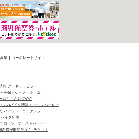
募集
コーポレートサイト
情報 グーネットピット
産を探すならグーホーム
ルならAUTOWAY
ソンのバイク情報 バージンハーレー
報 バージントライアンフ
ーバイク新車
マロッソ
ブーストバーガー
国内格安航空券ならJチケット