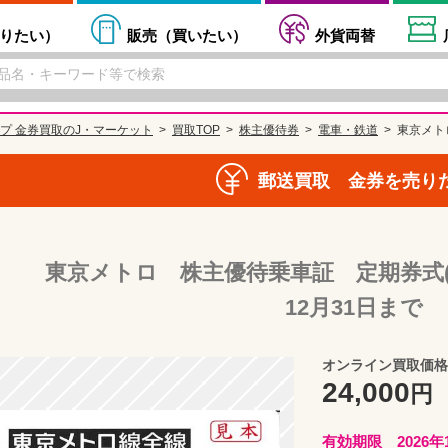
りたい
）
販売（
買いたい
）
外貨両替
プ 金券買取のJ・マーケット
買取TOP
株主優待券
電車・鉄道
東京メト
郵送買取 金券を売り
東京メトロ 株主優待乗車証 定期券式(定
12月31日まで
オンライン買取価格
24,000
円
有効期限 2026年