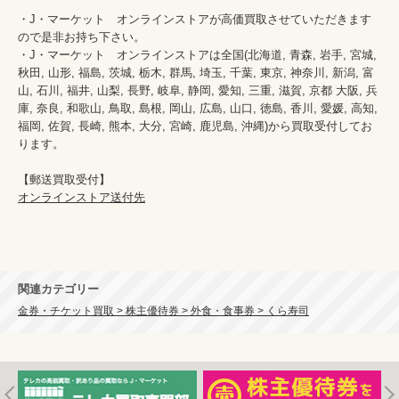
・J・マーケット　オンラインストアが高価買取させていただきます
ので是非お持ち下さい。

・J・マーケット　オンラインストアは全国(北海道, 青森, 岩手, 宮城, 
秋田, 山形, 福島, 茨城, 栃木, 群馬, 埼玉, 千葉, 東京, 神奈川, 新潟, 富
山, 石川, 福井, 山梨, 長野, 岐阜, 静岡, 愛知, 三重, 滋賀, 京都 大阪, 兵
庫, 奈良, 和歌山, 鳥取, 島根, 岡山, 広島, 山口, 徳島, 香川, 愛媛, 高知, 
福岡, 佐賀, 長崎, 熊本, 大分, 宮崎, 鹿児島, 沖縄)から買取受付してお
ります。

オンラインストア送付先
関連カテゴリー
金券・チケット買取 > 株主優待券 > 外食・食事券 > くら寿司