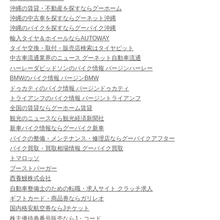
沖縄の賃貸・不動産を探すならグーホーム
沖縄の中古車を探すならグーネット沖縄
沖縄のバイクを探すならグーバイク沖縄
輸入タイヤ＆ホイールならAUTOWAY
タイヤ交換・取付・販売店検索はタイヤピット
中古車流通業界のニュース グーネット自動車流通
ハーレーダビッドソンのバイク情報 バージンハーレー
BMWのバイク情報 バージンBMW
ドゥカティのバイク情報 バージンドゥカティ
トライアンフのバイク情報 バージントライアンフ
全国の賃貸ならグーホーム賃貸
観光のニュースなら観光経済新聞社
新車バイク情報ならグーバイク新車
バイクの整備・メンテナンス・修理店ならグーバイクアフター
バイク買取・買取相場情報 グーバイク買取
トマロッソ
ブーストバーガー
西養鰻株式会社
自動車整備士のための転職・求人サイト クラッチ求人
ギフトカード・商品券ならガリレオ
国内格安航空券ならJチケット
株主優待券番号販売ならJ・コード