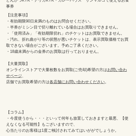
とんかつKYK・デリカKYK・カレーハウス　サンマルコで使えるお食
事券
【注意事項】

・有効期限90日未満のものはお問合せください。

・半券がミシン目で切り離れている場合はお買取りできません。

・「使用済み」「有効期限切れ」のチケットはお買取できません。

・汚れ、折れ曲がり等の状態が悪いチケットは、表示買取価格でお買
取できない場合がございます。予めご了承ください。

・18歳未満からの金券のお買取は行っておりません。

【大量買取】

オンラインストアで大量枚数をお買取(ご売却)希望の方は
お問い合わ
せページ
、

店舗でお買取希望の方は
各店舗にお問い合わせください
。

【コラム】

・今度使うから・・・といって何年も放置しておきますと最悪、【使
えなくなる可能性】もございますので、

心当たりのお客様は1度ご検討されてみてはいががでしょうか。
