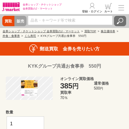
金券ショップ・
チケットショップ
金券買取の
J・マーケット
登録・ログイン
カート
買取
販売
金券ショップ・チケットショップ 金券買取のJ・マーケット
買取TOP
株主優待券
外食・食事券
くら寿司
KYKグループ共通お食事券 550円
郵送買取 金券を売りたい方
KYKグループ共通お食事券 550円
オンライン買取価格
通常価格
385
円
500
円
買取率
70％
数量