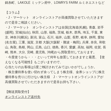
錦糸町、LAKOLE ミッテン府中、LOWRYS FARM ルミネエストなど

【コラム】

・J・マーケット　オンラインストアが高価買取させていただきます
ので是非ご相談ください。　　

・J・マーケット　オンラインストアは全国(北海道(札幌), 青森, 岩手
(盛岡), 宮城(仙台), 秋田, 山形, 福島, 茨城, 栃木, 群馬, 埼玉, 千葉, 東
京, 神奈川(横浜), 新潟, 富山, 石川, 福井, 山梨, 長野, 岐阜, 静岡, 愛知
(名古屋), 三重, 滋賀, 京都 大阪(大阪駅・難波・梅田), 兵庫, 奈良, 和歌
山, 鳥取, 島根, 岡山, 広島, 山口, 徳島, 香川, 愛媛, 高知, 福岡, 佐賀, 長
崎, 熊本, 大分, 宮崎, 鹿児島, 沖縄)から買取受付しております。

・今度使うから・・・といって何年も放置しておきますと最悪、【使
えなくなる可能性】もございますので、

心当たりのお客様は1度ご検討されてみてはいかがでしょうか。

・株主優待券を使い切れず余ってしまう株主様、金券ショップに株主
優待券を売りに行けない株主様　J・マーケットオンラインストアが
高価買取させていただきますので是非お持ち下さい。

オンラインストア送付先