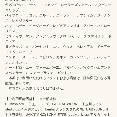
例)グローバルワーク、ニコアンド、ローリーズファーム、スタディオ
クリップ、

ベイフロー、ラコレ、エルーラ、エーランド、レプシィム、ジーナシ
ス、レイジブルー、

ハレ、ヘザー、ページボーイ、レピピアルマリオ、アパートバイロー
リーズ、

ミスティウーマン、アンデミュウ、グローバルワーク スマイルシード
ストア、

ヌメラルズ、ミィパーセント、ユウ、ウタオ、ヘレイアム、イーアー
ルエム、ハクトリコ、

バンヤードストーム、バビロン、カオス、カレンソロジー、パティエ
ラ、ルオシー、

オー・ゼロ・ユー、フォーエバー21、ベルベットバイグラハムアンド
スペンサー、ミズ カサブランカ、ゼットン

・本券はご利用いただけるブランドおよび店舗は、随時変更になる可
能性があります。

・本券ご利用の際はおつりはでません。

【ご利用可能店舗】　※一部抜粋

Curensology 二子玉川ライズ、GLOBAL WORK 二子玉川ライズ、
studio CLIP 赤羽アピレ、Jamba グランスタ丸の内、BABYLONE ル
ミネ有楽町、BARNYARDSTORM 有楽町マルイ、Elura アルカキット