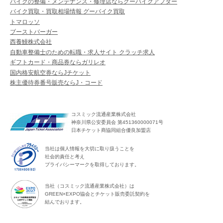
バイクの整備・メンテナンス・修理店ならグーバイクアフター
バイク買取・買取相場情報 グーバイク買取
トマロッソ
ブーストバーガー
西養鰻株式会社
自動車整備士のための転職・求人サイト クラッチ求人
ギフトカード・商品券ならガリレオ
国内格安航空券ならJチケット
株主優待券番号販売ならJ・コード
コスミック流通産業株式会社
神奈川県公安委員会 第451360000071号
日本チケット商協同組合優良加盟店
当社は個人情報を大切に取り扱うことを
社会的責任と考え
プライバシーマークを取得しております。
当社（コスミック流通産業株式会社）は
GREEN×EXPO協会とチケット販売委託契約を
結んでおります。