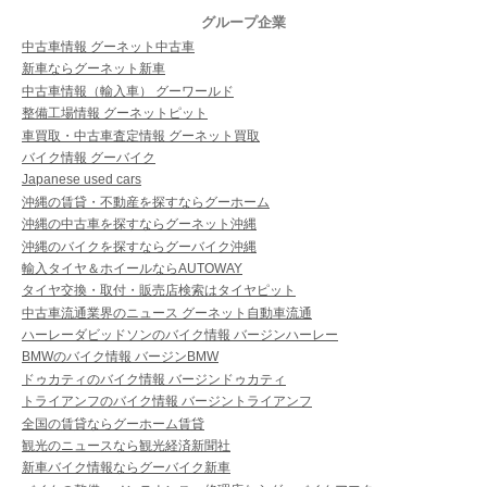
グループ企業
中古車情報 グーネット中古車
新車ならグーネット新車
中古車情報（輸入車） グーワールド
整備工場情報 グーネットピット
車買取・中古車査定情報 グーネット買取
バイク情報 グーバイク
Japanese used cars
沖縄の賃貸・不動産を探すならグーホーム
沖縄の中古車を探すならグーネット沖縄
沖縄のバイクを探すならグーバイク沖縄
輸入タイヤ＆ホイールならAUTOWAY
タイヤ交換・取付・販売店検索はタイヤピット
中古車流通業界のニュース グーネット自動車流通
ハーレーダビッドソンのバイク情報 バージンハーレー
BMWのバイク情報 バージンBMW
ドゥカティのバイク情報 バージンドゥカティ
トライアンフのバイク情報 バージントライアンフ
全国の賃貸ならグーホーム賃貸
観光のニュースなら観光経済新聞社
新車バイク情報ならグーバイク新車