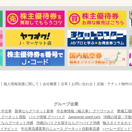
個人情報保護に関して
会社概要
沿革
お問い合わせ
店舗・テナント物件の
グループ企業
ト中古車
新車ならグーネット新車
中古車情報（輸入車） グーワールド
整備工場
 グーネット買取
バイク情報 グーバイク
Japanese used cars
沖縄の賃貸・不動
すならグーネット沖縄
沖縄のバイクを探すならグーバイク沖縄
輸入タイヤ＆ホイー
タイヤピット
中古車流通業界のニュース グーネット自動車流通
ハーレーダビッド