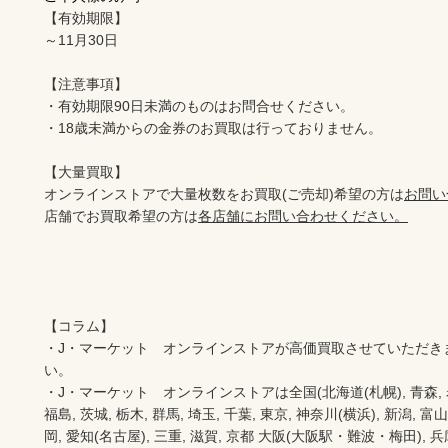
【有効期限】

～11月30日

【注意事項】

・有効期限90日未満のものはお問合せください。

・18歳未満からの金券のお買取は行っておりません。

【大量買取】

オンラインストアで大量枚数をお買取(ご売却)希望の方は
お問い
店舗でお買取希望の方は
各店舗にお問い合わせください。
【コラム】

・J・マーケット　オンラインストアが高価買取させていただき
い。　　

・J・マーケット　オンラインストアは全国(北海道(札幌), 青森, 岩手(
福島, 茨城, 栃木, 群馬, 埼玉, 千葉, 東京, 神奈川(横浜), 新潟, 富山,
岡, 愛知(名古屋), 三重, 滋賀, 京都 大阪(大阪駅・難波・梅田), 兵庫,