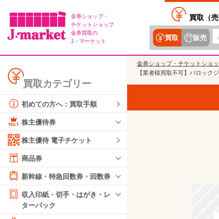
金券ショップ・
買取（
売
チケットショップ
金券買取の
買取
販売
J・マーケット
金券ショップ・チケットショッ
【業者様買取不可】バロックジャ
買取カテゴリー
初めての方へ：買取手順
株主優待券
株主優待 電子チケット
商品券
新幹線・特急回数券・回数券
収入印紙・切手・はがき・レ
ターパック