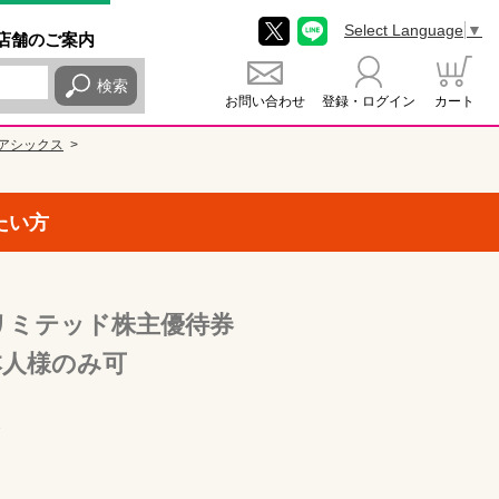
Select Language
▼
店舗
のご
案内
検索
お問い合わせ
登録・ログイン
カート
アシックス
たい方
リミテッド株主優待券
ご本人様のみ可