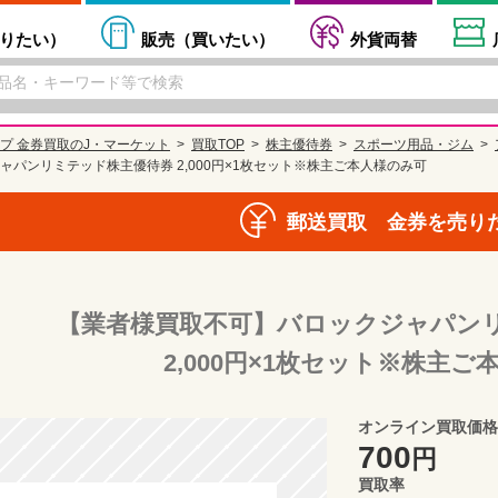
りたい
）
販売（
買いたい
）
外貨両替
プ 金券買取のJ・マーケット
買取TOP
株主優待券
スポーツ用品・ジム
パンリミテッド株主優待券 2,000円×1枚セット※株主ご本人様のみ可
郵送買取 金券を売り
【業者様買取不可】バロックジャパン
2,000円×1枚セット※株主
オンライン買取価格
700
円
買取率