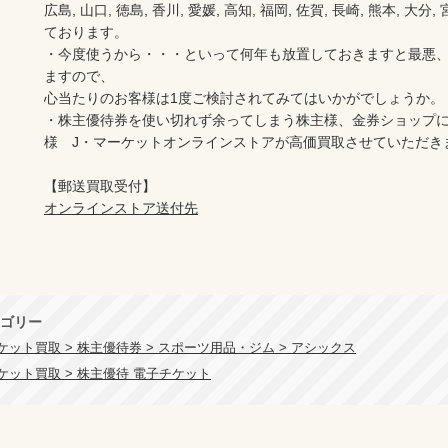
広島, 山口, 徳島, 香川, 愛媛, 高知, 福岡, 佐賀, 長崎, 熊本, 大
ております。

・今度使うから・・・といって何年も放置しておきますと最悪
ますので、

心当たりのお客様は1度ご検討されてみてはいかがでしょうか。

・株主優待券を使い切れず余ってしまう株主様、金券ショップ
様　J・マーケットオンラインストアが高価買取させていただき
オンラインストア送付先
ゴリー
ット買取 > 株主優待券 > スポーツ用品・ジム > アシックス
ケット買取 > 株主優待 電子チケット