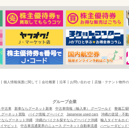
個人情報保護に関して
会社概要
沿革
お問い合わせ
店舗・テナント物件の
グループ企業
ト中古車
新車ならグーネット新車
中古車情報（輸入車） グーワールド
整備工場
 グーネット買取
バイク情報 グーバイク
Japanese used cars
沖縄の賃貸・不動
すならグーネット沖縄
沖縄のバイクを探すならグーバイク沖縄
輸入タイヤ＆ホイー
タイヤピット
中古車流通業界のニュース グーネット自動車流通
ハーレーダビッド