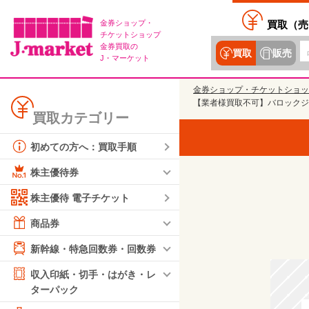
金券ショップ・
買取（
売
チケットショップ
金券買取の
買取
販売
J・マーケット
金券ショップ・チケットショッ
【業者様買取不可】バロックジャ
買取カテゴリー
初めての方へ：買取手順
株主優待券
株主優待 電子チケット
商品券
新幹線・特急回数券・回数券
収入印紙・切手・はがき・レ
ターパック