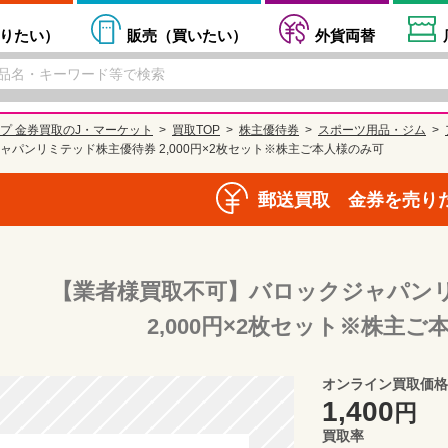
りたい
）
販売（
買いたい
）
外貨両替
プ 金券買取のJ・マーケット
買取TOP
株主優待券
スポーツ用品・ジム
パンリミテッド株主優待券 2,000円×2枚セット※株主ご本人様のみ可
郵送買取 金券を売り
【業者様買取不可】バロックジャパン
2,000円×2枚セット※株主
オンライン買取価格
1,400
円
買取率