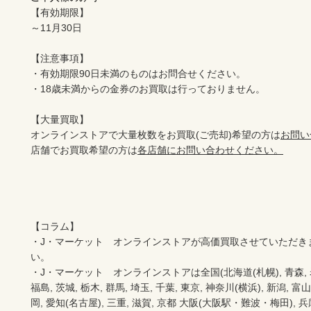
【有効期限】

～11月30日

【注意事項】

・有効期限90日未満のものはお問合せください。

・18歳未満からの金券のお買取は行っておりません。

【大量買取】

オンラインストアで大量枚数をお買取(ご売却)希望の方は
お問い
店舗でお買取希望の方は
各店舗にお問い合わせください。
【コラム】

・J・マーケット　オンラインストアが高価買取させていただき
い。　　

・J・マーケット　オンラインストアは全国(北海道(札幌), 青森, 岩手(
福島, 茨城, 栃木, 群馬, 埼玉, 千葉, 東京, 神奈川(横浜), 新潟, 富山,
岡, 愛知(名古屋), 三重, 滋賀, 京都 大阪(大阪駅・難波・梅田), 兵庫,