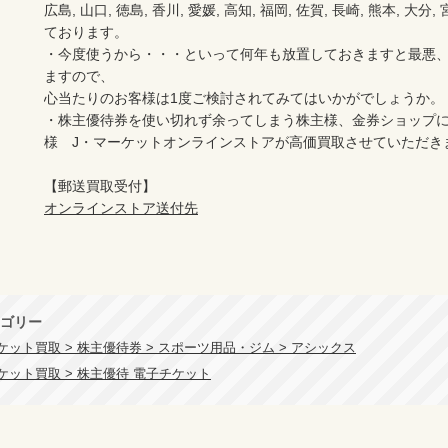
広島, 山口, 徳島, 香川, 愛媛, 高知, 福岡, 佐賀, 長崎, 熊本, 大
ております。

・今度使うから・・・といって何年も放置しておきますと最悪
ますので、

心当たりのお客様は1度ご検討されてみてはいかがでしょうか。

・株主優待券を使い切れず余ってしまう株主様、金券ショップ
様　J・マーケットオンラインストアが高価買取させていただき
オンラインストア送付先
ゴリー
ット買取 > 株主優待券 > スポーツ用品・ジム > アシックス
ケット買取 > 株主優待 電子チケット