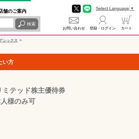
Select Language
▼
店舗
のご
案内
検索
お問い合わせ
登録・ログイン
カート
アシックス
たい方
リミテッド株主優待券
ご本人様のみ可