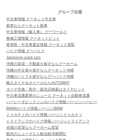
グループ企業
中古車情報 グーネット中古車
新車ならグーネット新車
中古車情報（輸入車） グーワールド
整備工場情報 グーネットピット
車買取・中古車査定情報 グーネット買取
バイク情報 グーバイク
Japanese used cars
沖縄の賃貸・不動産を探すならグーホーム
沖縄の中古車を探すならグーネット沖縄
沖縄のバイクを探すならグーバイク沖縄
輸入タイヤ＆ホイールならAUTOWAY
タイヤ交換・取付・販売店検索はタイヤピット
中古車流通業界のニュース グーネット自動車流通
ハーレーダビッドソンのバイク情報 バージンハーレー
BMWのバイク情報 バージンBMW
ドゥカティのバイク情報 バージンドゥカティ
トライアンフのバイク情報 バージントライアンフ
全国の賃貸ならグーホーム賃貸
観光のニュースなら観光経済新聞社