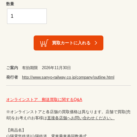
数量
買取カートに入れる
ご案内
有効期限 2026年11月30日
発行者
http://www.sanyo-railway.co.jp/company/outline.html
オンラインストア　郵送買取に関するQ&A
※オンラインストアと各店舗の買取価格は異なります。店舗で買取(売
却)をお考えのお客様は
直接各店舗へお問い合わせください。
【商品名】

山陽電気鉄道/山陽鉄道　電車乗車券回数券式　
