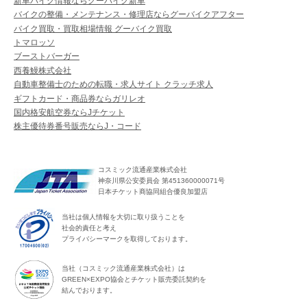
新車バイク情報ならグーバイク新車
バイクの整備・メンテナンス・修理店ならグーバイクアフター
バイク買取・買取相場情報 グーバイク買取
トマロッソ
ブーストバーガー
西養鰻株式会社
自動車整備士のための転職・求人サイト クラッチ求人
ギフトカード・商品券ならガリレオ
国内格安航空券ならJチケット
株主優待券番号販売ならJ・コード
コスミック流通産業株式会社
神奈川県公安委員会 第451360000071号
日本チケット商協同組合優良加盟店
当社は個人情報を大切に取り扱うことを
社会的責任と考え
プライバシーマークを取得しております。
当社（コスミック流通産業株式会社）は
GREEN×EXPO協会とチケット販売委託契約を
結んでおります。