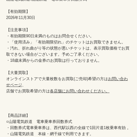
【有効期限】

2026年11月30日

【注意事項】

・有効期限90日未満のものはお問合せください。

・「使用済み」「有効期限切れ」のチケットはお買取できません。

・汚れ、折れ曲がり等の状態が悪いチケットは、表示買取価格でお買
取できない場合がございます。予めご了承ください。

・18歳未満からの金券のお買取は行っておりません。

【大量買取】

オンラインストアで大量枚数をお買取(ご売却)希望の方は
お問い合わ
せページ
、

店舗でお買取希望の方は
各店舗にお問い合わせください。
【商品詳細】

○山陽電気鉄道　電車乗車券回数券式

・回数券式電車乗車券は、西代駅以西の全線で1回片道1枚乗車有効 。

・山陽電気鉄道　本線・網干線で利用できます。
