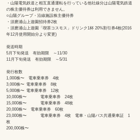
・山陽電気鉄道と相互直通運転を行っている他社線分は山陽電気鉄道
の株主優待券は利用できません。 

○山陽グループ・沿線施設株主優待券

・須磨浦山上遊園招待券2枚

・須磨浦山上遊園「喫茶コスモス」ドリンク1杯 20%割引券4枚(2016
年12月使用開始分より変更)

発送時期

5月下旬発送　有効期限　～11/30

11月下旬発送　有効期限　～5/31

発行枚数

1,000株〜　電車乗車券　4枚	

3,000株〜	電車乗車券　8枚	

5,000株〜	電車乗車券　12枚

10,000株〜	　電車乗車券　24枚

15,000株〜	　電車乗車券　48枚

20,000株〜　電車乗車券　60枚

23,000株〜	　電車乗車券　4枚　電車・山陽バス共通乗車証　1
枚

200,000株〜