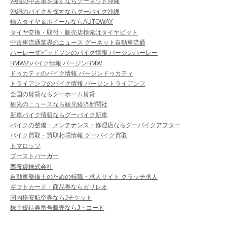
沖縄の中古車を探すならグーネット沖縄
沖縄のバイクを探すならグーバイク沖縄
輸入タイヤ＆ホイールならAUTOWAY
タイヤ交換・取付・販売店検索はタイヤピット
中古車流通業界のニュース グーネット自動車流通
ハーレーダビッドソンのバイク情報 バージンハーレー
BMWのバイク情報 バージンBMW
ドゥカティのバイク情報 バージンドゥカティ
トライアンフのバイク情報 バージントライアンフ
全国の賃貸ならグーホーム賃貸
観光のニュースなら観光経済新聞社
新車バイク情報ならグーバイク新車
バイクの整備・メンテナンス・修理店ならグーバイクアフター
バイク買取・買取相場情報 グーバイク買取
トマロッソ
ブーストバーガー
西養鰻株式会社
自動車整備士のための転職・求人サイト クラッチ求人
ギフトカード・商品券ならガリレオ
国内格安航空券ならJチケット
株主優待券番号販売ならJ・コード