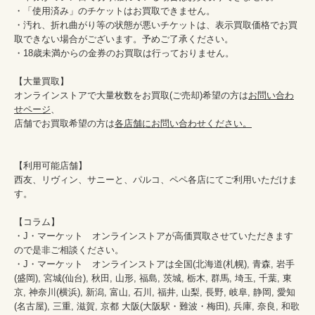
・「使用済み」のチケットはお買取できません。

・汚れ、折れ曲がり等の状態が悪いチケットは、表示買取価格でお買
取できない場合がございます。予めご了承ください。

・18歳未満からの金券のお買取は行っておりません。

【大量買取】

オンラインストアで大量枚数をお買取(ご売却)希望の方は
お問い合わ
せページ
、

店舗でお買取希望の方は
各店舗にお問い合わせください。
【利用可能店舗】

西友、リヴィン、サニーと、パルコ、ペペ各店にてご利用いただけま
す。

【コラム】

・J・マーケット　オンラインストアが高価買取させていただきます
ので是非ご相談ください。　　

・J・マーケット　オンラインストアは全国(北海道(札幌), 青森, 岩手
(盛岡), 宮城(仙台), 秋田, 山形, 福島, 茨城, 栃木, 群馬, 埼玉, 千葉, 東
京, 神奈川(横浜), 新潟, 富山, 石川, 福井, 山梨, 長野, 岐阜, 静岡, 愛知
(名古屋), 三重, 滋賀, 京都 大阪(大阪駅・難波・梅田), 兵庫, 奈良, 和歌