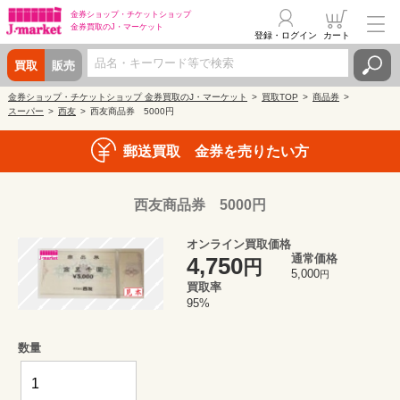
金券ショップ・
チケットショップ
金券買取の
J・マーケット
登録・ログイン
カート
買取
販売
金券ショップ・チケットショップ 金券買取のJ・マーケット
買取TOP
商品券
スーパー
西友
西友商品券 5000円
郵送買取 金券を売りたい方
西友商品券 5000円
オンライン買取価格
通常価格
4,750
円
5,000
円
買取率
95%
数量