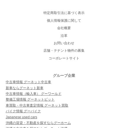
特定商取引法に基づく表示
個人情報保護に関して
会社概要
沿革
お問い合わせ
店舗・テナント物件の募集
コーポレートサイト
グループ企業
中古車情報 グーネット中古車
新車ならグーネット新車
中古車情報（輸入車） グーワールド
整備工場情報 グーネットピット
車買取・中古車査定情報 グーネット買取
バイク情報 グーバイク
Japanese used cars
沖縄の賃貸・不動産を探すならグーホーム