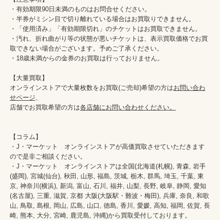
・有効期限90日未満のものはお問合せください。

・半券がミシン目で切り離れている場合はお買取りできません。

・「使用済み」「有効期限切れ」のチケットはお買取できません。

・汚れ、折れ曲がり等の状態が悪いチケットは、表示買取価格でお買
取できない場合がございます。予めご了承ください。

・18歳未満からの金券のお買取は行っておりません。

【大量買取】

オンラインストアで大量枚数をお買取(ご売却)希望の方は
お問い合わ
せページ
、

店舗でお買取希望の方は
各店舗にお問い合わせください。
【コラム】

・J・マーケット　オンラインストアが高価買取させていただきます
ので是非ご相談ください。　　

・J・マーケット　オンラインストアは全国(北海道(札幌), 青森, 岩手
(盛岡), 宮城(仙台), 秋田, 山形, 福島, 茨城, 栃木, 群馬, 埼玉, 千葉, 東
京, 神奈川(横浜), 新潟, 富山, 石川, 福井, 山梨, 長野, 岐阜, 静岡, 愛知
(名古屋), 三重, 滋賀, 京都 大阪(大阪駅・難波・梅田), 兵庫, 奈良, 和歌
山, 鳥取, 島根, 岡山, 広島, 山口, 徳島, 香川, 愛媛, 高知, 福岡, 佐賀, 長
崎, 熊本, 大分, 宮崎, 鹿児島, 沖縄)から買取受付しております。
