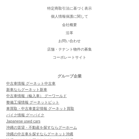
特定商取引法に基づく表示
個人情報保護に関して
会社概要
沿革
お問い合わせ
店舗・テナント物件の募集
コーポレートサイト
グループ企業
中古車情報 グーネット中古車
新車ならグーネット新車
中古車情報（輸入車） グーワールド
整備工場情報 グーネットピット
車買取・中古車査定情報 グーネット買取
バイク情報 グーバイク
Japanese used cars
沖縄の賃貸・不動産を探すならグーホーム
沖縄の中古車を探すならグーネット沖縄