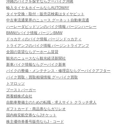
沖縄のバイクを探すならグーバイク沖縄
輸入タイヤ＆ホイールならAUTOWAY
タイヤ交換・取付・販売店検索はタイヤピット
中古車流通業界のニュース グーネット自動車流通
ハーレーダビッドソンのバイク情報 バージンハーレー
BMWのバイク情報 バージンBMW
ドゥカティのバイク情報 バージンドゥカティ
トライアンフのバイク情報 バージントライアンフ
全国の賃貸ならグーホーム賃貸
観光のニュースなら観光経済新聞社
新車バイク情報ならグーバイク新車
バイクの整備・メンテナンス・修理店ならグーバイクアフター
バイク買取・買取相場情報 グーバイク買取
トマロッソ
ブーストバーガー
西養鰻株式会社
自動車整備士のための転職・求人サイト クラッチ求人
ギフトカード・商品券ならガリレオ
国内格安航空券ならJチケット
株主優待券番号販売ならJ・コード