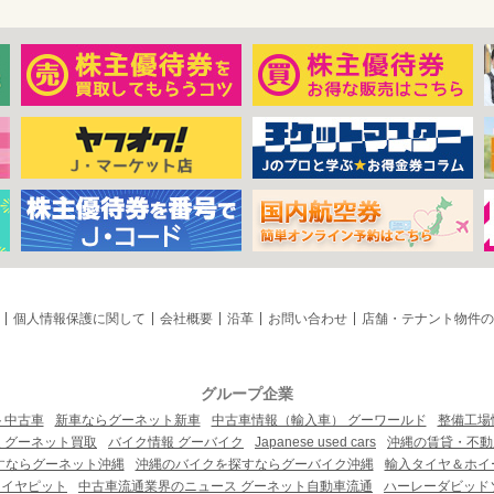
個人情報保護に関して
会社概要
沿革
お問い合わせ
店舗・テナント物件の
グループ企業
ト中古車
新車ならグーネット新車
中古車情報（輸入車） グーワールド
整備工場
 グーネット買取
バイク情報 グーバイク
Japanese used cars
沖縄の賃貸・不動
すならグーネット沖縄
沖縄のバイクを探すならグーバイク沖縄
輸入タイヤ＆ホイー
タイヤピット
中古車流通業界のニュース グーネット自動車流通
ハーレーダビッド