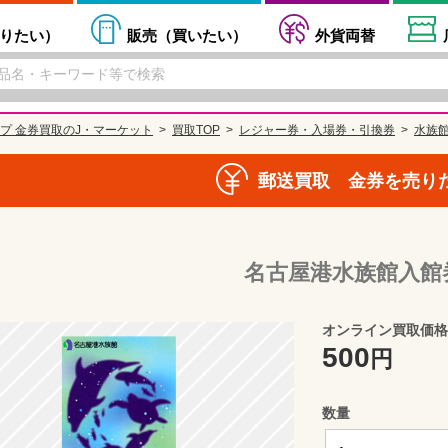
りたい
）
販売（
買いたい
）
外貨両替
プ 金券買取のJ・マーケット
買取TOP
レジャー券・入場券・引換券
水族
郵送買取 金券を売り
名古屋港水族館入館
オンライン買取価格
500
円
数量