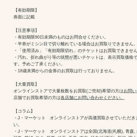
【有効期限】

券面に記載

【注意事項】

・有効期限90日未満のものはお問合せください。

・半券がミシン目で切り離れている場合はお買取りできません。
・「使用済み」「有効期限切れ」のチケットはお買取できません
・汚れ、折れ曲がり等の状態が悪いチケットは、表示買取価格
す。予めご了承ください。

・18歳未満からの金券のお買取は行っておりません。

【大量買取】

オンラインストアで大量枚数をお買取(ご売却)希望の方は
お問い
店舗でお買取希望の方は
各店舗にお問い合わせください。
【コラム】

・J・マーケット　オンラインストアが高価買取させていただき
い。　　

・J・マーケット　オンラインストアは全国(北海道(札幌), 青森, 岩手(