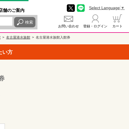
Select Language
▼
店舗
のご
案内
検索
お問い合わせ
登録・ログイン
カート
館
名古屋港水族館
名古屋港水族館入館券
たい方
券