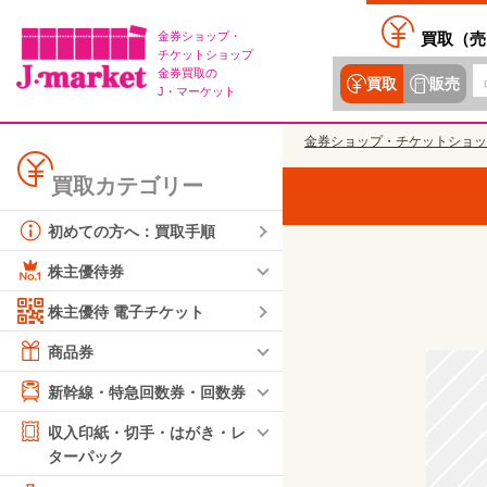
金券ショップ・
買取（
売
チケットショップ
金券買取の
買取
販売
J・マーケット
金券ショップ・チケットショッ
買取カテゴリー
初めての方へ：買取手順
株主優待券
株主優待 電子チケット
商品券
新幹線・特急回数券・回数券
収入印紙・切手・はがき・レ
ターパック