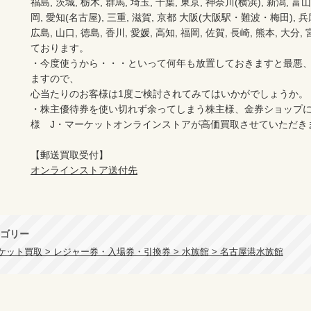
福島, 茨城, 栃木, 群馬, 埼玉, 千葉, 東京, 神奈川(横浜), 新潟, 富山,
岡, 愛知(名古屋), 三重, 滋賀, 京都 大阪(大阪駅・難波・梅田), 兵庫,
広島, 山口, 徳島, 香川, 愛媛, 高知, 福岡, 佐賀, 長崎, 熊本, 大
ております。

・今度使うから・・・といって何年も放置しておきますと最悪
ますので、

心当たりのお客様は1度ご検討されてみてはいかがでしょうか。

・株主優待券を使い切れず余ってしまう株主様、金券ショップ
様　J・マーケットオンラインストアが高価買取させていただき
オンラインストア送付先
ゴリー
ケット買取 > レジャー券・入場券・引換券 > 水族館 > 名古屋港水族館