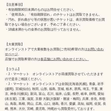
【注意事項】

・有効期限90日未満のものはお問合せください。

・「使用済み」「有効期限切れ」のチケットはお買取できません。

・汚れ、折れ曲がり等の状態が悪いチケットは、表示買取価格でお買
取できない場合がございます。予めご了承ください。

・18歳未満からの金券のお買取は行っておりません。

【大量買取】

オンラインストアで大量枚数をお買取(ご売却)希望の方は
お問い合わ
せページ
、

店舗でお買取希望の方は
各店舗にお問い合わせください。
【コラム】

・J・マーケット　オンラインストアが高価買取させていただきます
ので是非ご相談ください。　　

・J・マーケット　オンラインストアは全国(北海道(札幌), 青森, 岩手
(盛岡), 宮城(仙台), 秋田, 山形, 福島, 茨城, 栃木, 群馬, 埼玉, 千葉, 東
京, 神奈川(横浜), 新潟, 富山, 石川, 福井, 山梨, 長野, 岐阜, 静岡, 愛知
(名古屋), 三重, 滋賀, 京都 大阪(大阪駅・難波・梅田), 兵庫, 奈良, 和歌
山, 鳥取, 島根, 岡山, 広島, 山口, 徳島, 香川, 愛媛, 高知, 福岡, 佐賀, 長
崎, 熊本, 大分, 宮崎, 鹿児島, 沖縄)から買取受付しております。
