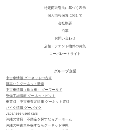
特定商取引法に基づく表示
個人情報保護に関して
会社概要
沿革
お問い合わせ
店舗・テナント物件の募集
コーポレートサイト
グループ企業
中古車情報 グーネット中古車
新車ならグーネット新車
中古車情報（輸入車） グーワールド
整備工場情報 グーネットピット
車買取・中古車査定情報 グーネット買取
バイク情報 グーバイク
Japanese used cars
沖縄の賃貸・不動産を探すならグーホーム
沖縄の中古車を探すならグーネット沖縄