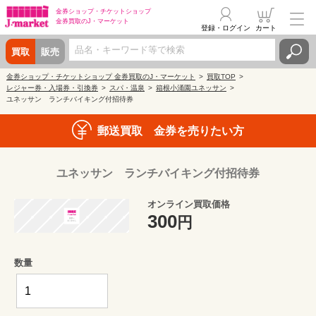
金券ショップ・
チケットショップ
金券買取の
J・マーケット
登録・ログイン
カート
買取
販売
金券ショップ・チケットショップ 金券買取のJ・マーケット
買取TOP
レジャー券・入場券・引換券
スパ・温泉
箱根小涌園ユネッサン
ユネッサン ランチバイキング付招待券
郵送買取 金券を売りたい方
ユネッサン ランチバイキング付招待券
オンライン買取価格
300
円
数量