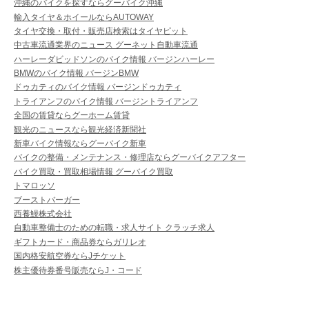
沖縄のバイクを探すならグーバイク沖縄
輸入タイヤ＆ホイールならAUTOWAY
タイヤ交換・取付・販売店検索はタイヤピット
中古車流通業界のニュース グーネット自動車流通
ハーレーダビッドソンのバイク情報 バージンハーレー
BMWのバイク情報 バージンBMW
ドゥカティのバイク情報 バージンドゥカティ
トライアンフのバイク情報 バージントライアンフ
全国の賃貸ならグーホーム賃貸
観光のニュースなら観光経済新聞社
新車バイク情報ならグーバイク新車
バイクの整備・メンテナンス・修理店ならグーバイクアフター
バイク買取・買取相場情報 グーバイク買取
トマロッソ
ブーストバーガー
西養鰻株式会社
自動車整備士のための転職・求人サイト クラッチ求人
ギフトカード・商品券ならガリレオ
国内格安航空券ならJチケット
株主優待券番号販売ならJ・コード