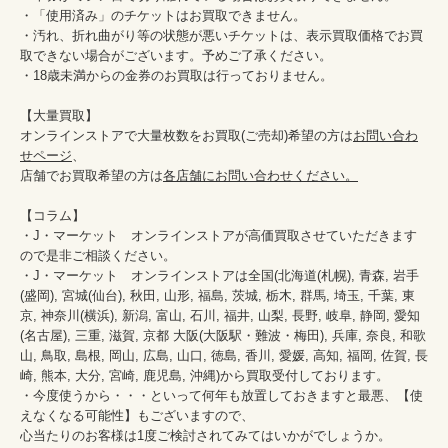
・「使用済み」のチケットはお買取できません。

・汚れ、折れ曲がり等の状態が悪いチケットは、表示買取価格でお買
取できない場合がございます。予めご了承ください。

・18歳未満からの金券のお買取は行っておりません。

【大量買取】

オンラインストアで大量枚数をお買取(ご売却)希望の方は
お問い合わ
せページ
、

店舗でお買取希望の方は
各店舗にお問い合わせください。
【コラム】

・J・マーケット　オンラインストアが高価買取させていただきます
ので是非ご相談ください。　　

・J・マーケット　オンラインストアは全国(北海道(札幌), 青森, 岩手
(盛岡), 宮城(仙台), 秋田, 山形, 福島, 茨城, 栃木, 群馬, 埼玉, 千葉, 東
京, 神奈川(横浜), 新潟, 富山, 石川, 福井, 山梨, 長野, 岐阜, 静岡, 愛知
(名古屋), 三重, 滋賀, 京都 大阪(大阪駅・難波・梅田), 兵庫, 奈良, 和歌
山, 鳥取, 島根, 岡山, 広島, 山口, 徳島, 香川, 愛媛, 高知, 福岡, 佐賀, 長
崎, 熊本, 大分, 宮崎, 鹿児島, 沖縄)から買取受付しております。

・今度使うから・・・といって何年も放置しておきますと最悪、【使
えなくなる可能性】もございますので、

心当たりのお客様は1度ご検討されてみてはいかがでしょうか。
