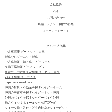
会社概要
沿革
お問い合わせ
店舗・テナント物件の募集
コーポレートサイト
グループ企業
中古車情報 グーネット中古車
新車ならグーネット新車
中古車情報（輸入車） グーワールド
整備工場情報 グーネットピット
車買取・中古車査定情報 グーネット買取
バイク情報 グーバイク
Japanese used cars
沖縄の賃貸・不動産を探すならグーホーム
沖縄の中古車を探すならグーネット沖縄
沖縄のバイクを探すならグーバイク沖縄
輸入タイヤ＆ホイールならAUTOWAY
タイヤ交換・取付・販売店検索はタイヤピット