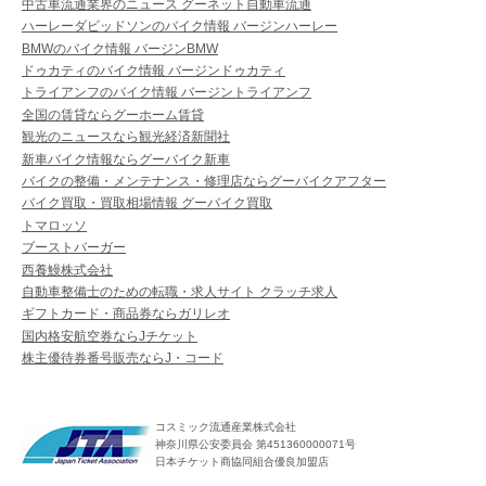
中古車流通業界のニュース グーネット自動車流通
ハーレーダビッドソンのバイク情報 バージンハーレー
BMWのバイク情報 バージンBMW
ドゥカティのバイク情報 バージンドゥカティ
トライアンフのバイク情報 バージントライアンフ
全国の賃貸ならグーホーム賃貸
観光のニュースなら観光経済新聞社
新車バイク情報ならグーバイク新車
バイクの整備・メンテナンス・修理店ならグーバイクアフター
バイク買取・買取相場情報 グーバイク買取
トマロッソ
ブーストバーガー
西養鰻株式会社
自動車整備士のための転職・求人サイト クラッチ求人
ギフトカード・商品券ならガリレオ
国内格安航空券ならJチケット
株主優待券番号販売ならJ・コード
コスミック流通産業株式会社
神奈川県公安委員会 第451360000071号
日本チケット商協同組合優良加盟店