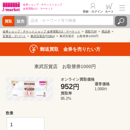
金券ショップ・
チケットショップ
金券買取の
J・マーケット
登録・ログイン
カート
買取
販売
金券ショップ・チケットショップ 金券買取のJ・マーケット
買取TOP
商品券
百貨店・デパート
東武百貨店(TOBU)
東武百貨店 お取替券1000円
郵送買取 金券を売りたい方
東武百貨店 お取替券1000円
オンライン買取価格
通常価格
952
円
1,000
円
買取率
95.2%
数量