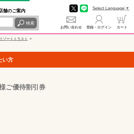
Select Language
▼
店舗
のご
案内
検索
お問い合わせ
登録・ログイン
カート
リゾートトラスト
たい方
主様ご優待割引券