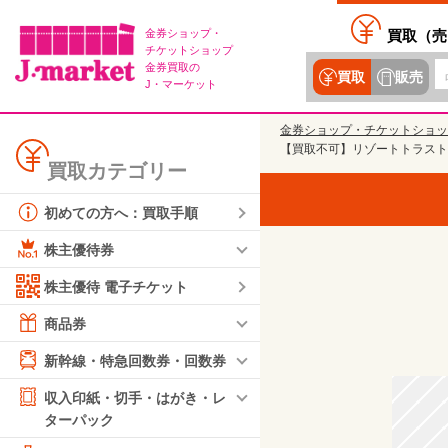
金券ショップ・
買取（
売
チケットショップ
金券買取の
買取
販売
J・マーケット
金券ショップ・チケットショッ
【買取不可】リゾートトラスト株
買取カテゴリー
初めての方へ：買取手順
株主優待券
株主優待 電子チケット
商品券
新幹線・特急回数券・回数券
収入印紙・切手・はがき・レ
ターパック