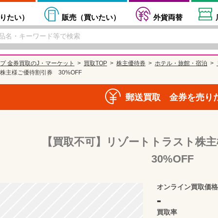
りたい
）
販売（
買いたい
）
外貨両替
プ 金券買取のJ・マーケット
買取TOP
株主優待券
ホテル・旅館・宿泊
主様ご優待割引券 30%OFF
郵送買取 金券を売り
【買取不可】リゾートトラスト株
30%OFF
オンライン買取価格
-
買取率