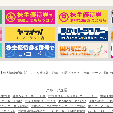
個人情報保護に関して
会社概要
沿革
お問い合わせ
店舗・テナント物件の
グループ企業
ト中古車
新車ならグーネット新車
中古車情報（輸入車） グーワールド
整備工場
 グーネット買取
バイク情報 グーバイク
Japanese used cars
沖縄の賃貸・不動
すならグーネット沖縄
沖縄のバイクを探すならグーバイク沖縄
輸入タイヤ＆ホイー
タイヤピット
中古車流通業界のニュース グーネット自動車流通
ハーレーダビッド