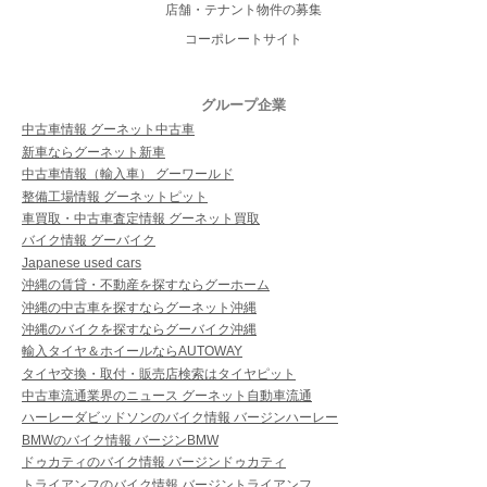
店舗・テナント物件の募集
コーポレートサイト
グループ企業
中古車情報 グーネット中古車
新車ならグーネット新車
中古車情報（輸入車） グーワールド
整備工場情報 グーネットピット
車買取・中古車査定情報 グーネット買取
バイク情報 グーバイク
Japanese used cars
沖縄の賃貸・不動産を探すならグーホーム
沖縄の中古車を探すならグーネット沖縄
沖縄のバイクを探すならグーバイク沖縄
輸入タイヤ＆ホイールならAUTOWAY
タイヤ交換・取付・販売店検索はタイヤピット
中古車流通業界のニュース グーネット自動車流通
ハーレーダビッドソンのバイク情報 バージンハーレー
BMWのバイク情報 バージンBMW
ドゥカティのバイク情報 バージンドゥカティ
トライアンフのバイク情報 バージントライアンフ