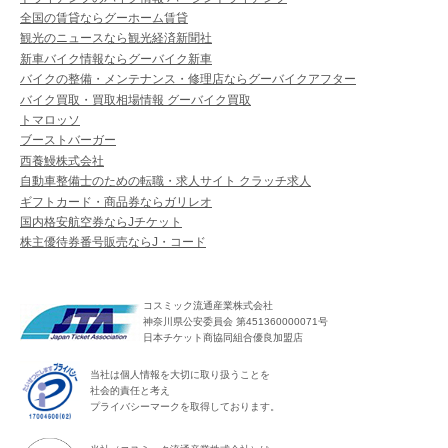
全国の賃貸ならグーホーム賃貸
観光のニュースなら観光経済新聞社
新車バイク情報ならグーバイク新車
バイクの整備・メンテナンス・修理店ならグーバイクアフター
バイク買取・買取相場情報 グーバイク買取
トマロッソ
ブーストバーガー
西養鰻株式会社
自動車整備士のための転職・求人サイト クラッチ求人
ギフトカード・商品券ならガリレオ
国内格安航空券ならJチケット
株主優待券番号販売ならJ・コード
コスミック流通産業株式会社
神奈川県公安委員会 第451360000071号
日本チケット商協同組合優良加盟店
当社は個人情報を大切に取り扱うことを
社会的責任と考え
プライバシーマークを取得しております。