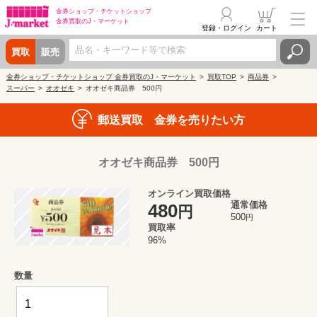
金券ショップ・
チケットショップ
金券買取の
J・マーケット
登録・ログイン
カート
買取
販売
金券ショップ・チケットショップ 金券買取のJ・マーケット
買取TOP
商品券
スーパー
オオゼキ
オオゼキ商品券 500円
郵送買取 金券を売りたい方
オオゼキ商品券 500円
オンライン買取価格
通常価格
480
円
500
円
買取率
96%
数量