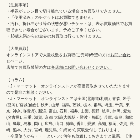
【注意事項】

・半券がミシン目で切り離れている場合はお買取りできません。

・「使用済み」のチケットはお買取できません。

・汚れ、折れ曲がり等の状態が悪いチケットは、表示買取価格でお買
取できない場合がございます。予めご了承ください。

・18歳未満からの金券のお買取は行っておりません。

【大量買取】

オンラインストアで大量枚数をお買取(ご売却)希望の方は
お問い合わ
せページ
、

店舗でお買取希望の方は
各店舗にお問い合わせください。
【コラム】

・J・マーケット　オンラインストアが高価買取させていただきます
ので是非ご相談ください。　　

・J・マーケット　オンラインストアは全国(北海道(札幌), 青森, 岩手
(盛岡), 宮城(仙台), 秋田, 山形, 福島, 茨城, 栃木, 群馬, 埼玉, 千葉, 東
京, 神奈川(横浜), 新潟, 富山, 石川, 福井, 山梨, 長野, 岐阜, 静岡, 愛知
(名古屋), 三重, 滋賀, 京都 大阪(大阪駅・難波・梅田), 兵庫, 奈良, 和歌
山, 鳥取, 島根, 岡山, 広島, 山口, 徳島, 香川, 愛媛, 高知, 福岡, 佐賀, 長
崎, 熊本, 大分, 宮崎, 鹿児島, 沖縄)から買取受付しております。

・今度使うから・・・といって何年も放置しておきますと最悪、【使