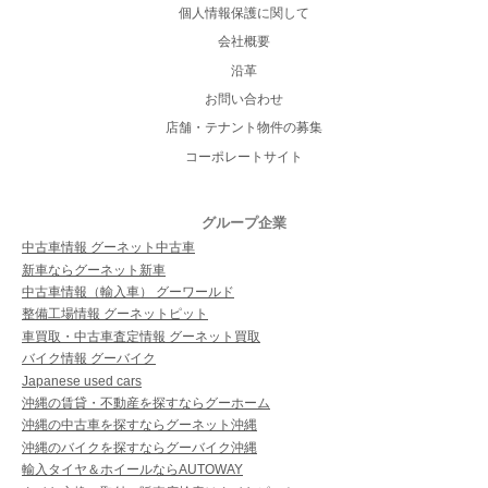
個人情報保護に関して
会社概要
沿革
お問い合わせ
店舗・テナント物件の募集
コーポレートサイト
グループ企業
中古車情報 グーネット中古車
新車ならグーネット新車
中古車情報（輸入車） グーワールド
整備工場情報 グーネットピット
車買取・中古車査定情報 グーネット買取
バイク情報 グーバイク
Japanese used cars
沖縄の賃貸・不動産を探すならグーホーム
沖縄の中古車を探すならグーネット沖縄
沖縄のバイクを探すならグーバイク沖縄
輸入タイヤ＆ホイールならAUTOWAY