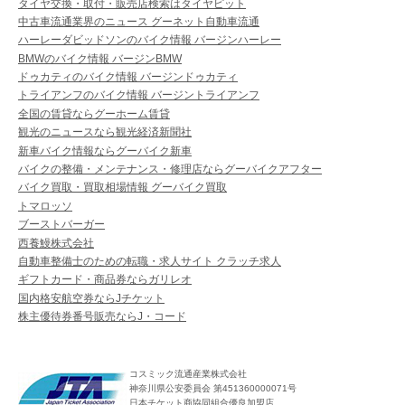
タイヤ交換・取付・販売店検索はタイヤピット
中古車流通業界のニュース グーネット自動車流通
ハーレーダビッドソンのバイク情報 バージンハーレー
BMWのバイク情報 バージンBMW
ドゥカティのバイク情報 バージンドゥカティ
トライアンフのバイク情報 バージントライアンフ
全国の賃貸ならグーホーム賃貸
観光のニュースなら観光経済新聞社
新車バイク情報ならグーバイク新車
バイクの整備・メンテナンス・修理店ならグーバイクアフター
バイク買取・買取相場情報 グーバイク買取
トマロッソ
ブーストバーガー
西養鰻株式会社
自動車整備士のための転職・求人サイト クラッチ求人
ギフトカード・商品券ならガリレオ
国内格安航空券ならJチケット
株主優待券番号販売ならJ・コード
コスミック流通産業株式会社
神奈川県公安委員会 第451360000071号
日本チケット商協同組合優良加盟店