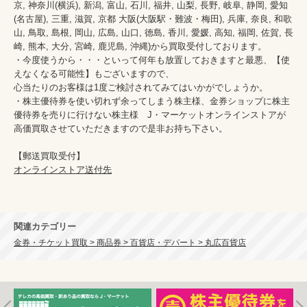
京, 神奈川(横浜), 新潟, 富山, 石川, 福井, 山梨, 長野, 岐阜, 静岡, 愛知
(名古屋), 三重, 滋賀, 京都 大阪(大阪駅・難波・梅田), 兵庫, 奈良, 和歌
山, 鳥取, 島根, 岡山, 広島, 山口, 徳島, 香川, 愛媛, 高知, 福岡, 佐賀, 長
崎, 熊本, 大分, 宮崎, 鹿児島, 沖縄)から買取受付しております。

・今度使うから・・・といって何年も放置しておきますと最悪、【使
えなくなる可能性】もございますので、

心当たりのお客様は1度ご検討されてみてはいかがでしょうか。

・株主優待券を使い切れず余ってしまう株主様、金券ショップに株主
優待券を売りに行けない株主様　J・マーケットオンラインストアが
高価買取させていただきますので是非お持ち下さい。

オンラインストア送付先
関連カテゴリー
金券・チケット買取 > 商品券 > 百貨店・デパート > 丸広百貨店