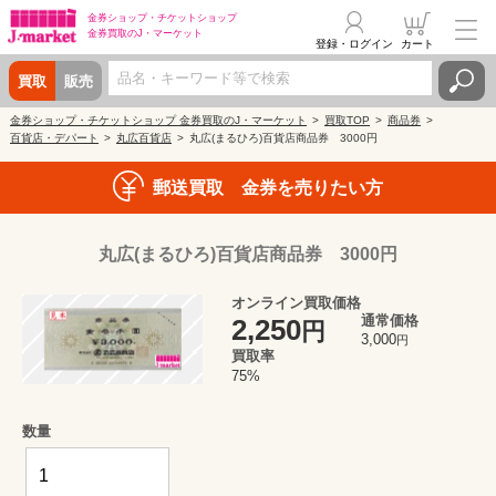
金券ショップ・
チケットショップ
金券買取の
J・マーケット
登録・ログイン
カート
買取
販売
金券ショップ・チケットショップ 金券買取のJ・マーケット
買取TOP
商品券
百貨店・デパート
丸広百貨店
丸広(まるひろ)百貨店商品券 3000円
郵送買取 金券を売りたい方
丸広(まるひろ)百貨店商品券 3000円
オンライン買取価格
通常価格
2,250
円
3,000
円
買取率
75%
数量