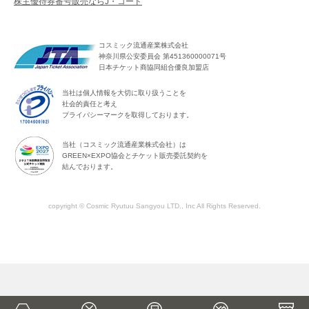
株主優待券番号販売ならJ・コード
コスミック流通産業株式会社
神奈川県公安委員会 第451360000071号
日本チケット商協同組合優良加盟店
当社は個人情報を大切に取り扱うことを
社会的責任と考え
プライバシーマークを取得しております。
当社（コスミック流通産業株式会社）は
GREEN×EXPO協会とチケット販売委託契約を
結んでおります。
copyright © Cosmic Ryutuu Sangyou LTD., Inc All Rights Reserved.