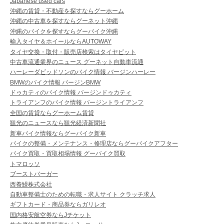
Japanese used cars
沖縄の賃貸・不動産を探すならグーホーム
沖縄の中古車を探すならグーネット沖縄
沖縄のバイクを探すならグーバイク沖縄
輸入タイヤ＆ホイールならAUTOWAY
タイヤ交換・取付・販売店検索はタイヤピット
中古車流通業界のニュース グーネット自動車流通
ハーレーダビッドソンのバイク情報 バージンハーレー
BMWのバイク情報 バージンBMW
ドゥカティのバイク情報 バージンドゥカティ
トライアンフのバイク情報 バージントライアンフ
全国の賃貸ならグーホーム賃貸
観光のニュースなら観光経済新聞社
新車バイク情報ならグーバイク新車
バイクの整備・メンテナンス・修理店ならグーバイクアフター
バイク買取・買取相場情報 グーバイク買取
トマロッソ
ブーストバーガー
西養鰻株式会社
自動車整備士のための転職・求人サイト クラッチ求人
ギフトカード・商品券ならガリレオ
国内格安航空券ならJチケット