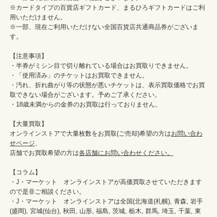
※カードタイプの百貨店ギフトカード、まるひろギフトカードはご利
用いただけません。

※一部、現在ご利用いただけない全国百貨店共通商品券がございま
す。

【注意事項】

・半券がミシン目で切り離れている場合はお買取りできません。

・「使用済み」のチケットはお買取できません。

・汚れ、折れ曲がり等の状態が悪いチケットは、表示買取価格でお買
取できない場合がございます。予めご了承ください。

・18歳未満からの金券のお買取は行っておりません。

【大量買取】

オンラインストアで大量枚数をお買取(ご売却)希望の方は
お問い合わ
せページ
、

店舗でお買取希望の方は
各店舗にお問い合わせください。
【コラム】

・J・マーケット　オンラインストアが高価買取させていただきます
ので是非ご相談ください。　　

・J・マーケット　オンラインストアは全国(北海道(札幌), 青森, 岩手
(盛岡), 宮城(仙台), 秋田, 山形, 福島, 茨城, 栃木, 群馬, 埼玉, 千葉, 東