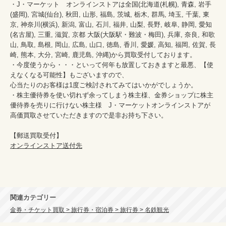
・J・マーケット　オンラインストアは全国(北海道(札幌), 青森, 岩手
(盛岡), 宮城(仙台), 秋田, 山形, 福島, 茨城, 栃木, 群馬, 埼玉, 千葉, 東
京, 神奈川(横浜), 新潟, 富山, 石川, 福井, 山梨, 長野, 岐阜, 静岡, 愛知
(名古屋), 三重, 滋賀, 京都 大阪(大阪駅・難波・梅田), 兵庫, 奈良, 和歌
山, 鳥取, 島根, 岡山, 広島, 山口, 徳島, 香川, 愛媛, 高知, 福岡, 佐賀, 長
崎, 熊本, 大分, 宮崎, 鹿児島, 沖縄)から買取受付しております。

・今度使うから・・・といって何年も放置しておきますと最悪、【使
えなくなる可能性】もございますので、

心当たりのお客様は1度ご検討されてみてはいかがでしょうか。

・株主優待券を使い切れず余ってしまう株主様、金券ショップに株主
優待券を売りに行けない株主様　J・マーケットオンラインストアが
高価買取させていただきますので是非お持ち下さい。

オンラインストア送付先
関連カテゴリー
金券・チケット買取 > 旅行券・宿泊券 > 旅行券 > 名鉄観光