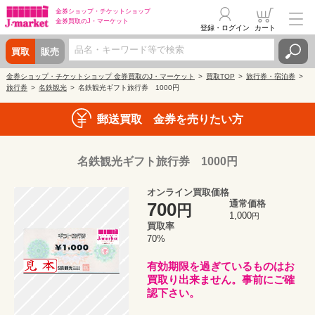
金券ショップ・
チケットショップ
金券買取の
J・マーケット
登録・ログイン
カート
買取
販売
金券ショップ・チケットショップ 金券買取のJ・マーケット
買取TOP
旅行券・宿泊券
旅行券
名鉄観光
名鉄観光ギフト旅行券 1000円
郵送買取 金券を売りたい方
名鉄観光ギフト旅行券 1000円
オンライン買取価格
通常価格
700
円
1,000
円
買取率
70%
有効期限を過ぎているものはお
買取り出来ません。事前にご確
認下さい。