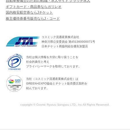
自動車整備士のための転職・求人サイト クラッチ求人
ギフトカード・商品券ならガリレオ
国内格安航空券ならJチケット
株主優待券番号販売ならJ・コード
コスミック流通産業株式会社
神奈川県公安委員会 第451360000071号
日本チケット商協同組合優良加盟店
当社は個人情報を大切に取り扱うことを
社会的責任と考え
プライバシーマークを取得しております。
当社（コスミック流通産業株式会社）は
GREEN×EXPO協会とチケット販売委託契約を
結んでおります。
copyright © Cosmic Ryutuu Sangyou LTD., Inc All Rights Reserved.