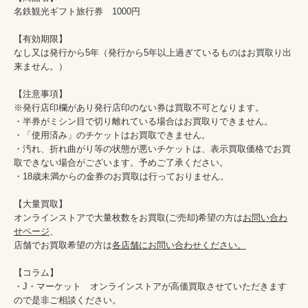
名鉄観光ギフト旅行券　1000円

【有効期限】

なし又は発行から5年（発行から5年以上過ぎているものはお買取り出
来ません。）

【注意事項】

※発行店印欄があり発行店印のない券は買取不可となります。

・半券がミシン目で切り離れている場合はお買取りできません。

・「使用済み」のチケットはお買取できません。

・汚れ、折れ曲がり等の状態が悪いチケットは、表示買取価格でお買
取できない場合がございます。予めご了承ください。

・18歳未満からの金券のお買取は行っておりません。

【大量買取】

オンラインストアで大量枚数をお買取(ご売却)希望の方は
お問い合わ
せページ
、

店舗でお買取希望の方は
各店舗にお問い合わせください。
【コラム】

・J・マーケット　オンラインストアが高価買取させていただきます
ので是非ご相談ください。　　
