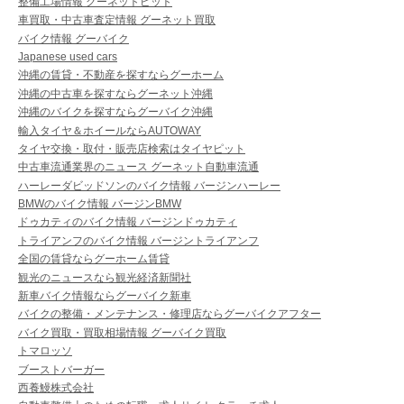
整備工場情報 グーネットピット
車買取・中古車査定情報 グーネット買取
バイク情報 グーバイク
Japanese used cars
沖縄の賃貸・不動産を探すならグーホーム
沖縄の中古車を探すならグーネット沖縄
沖縄のバイクを探すならグーバイク沖縄
輸入タイヤ＆ホイールならAUTOWAY
タイヤ交換・取付・販売店検索はタイヤピット
中古車流通業界のニュース グーネット自動車流通
ハーレーダビッドソンのバイク情報 バージンハーレー
BMWのバイク情報 バージンBMW
ドゥカティのバイク情報 バージンドゥカティ
トライアンフのバイク情報 バージントライアンフ
全国の賃貸ならグーホーム賃貸
観光のニュースなら観光経済新聞社
新車バイク情報ならグーバイク新車
バイクの整備・メンテナンス・修理店ならグーバイクアフター
バイク買取・買取相場情報 グーバイク買取
トマロッソ
ブーストバーガー
西養鰻株式会社