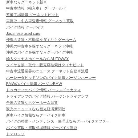
新車ならグーネット新車
中古車情報（輸入車） グーワールド
整備工場情報 グーネットピット
車買取・中古車査定情報 グーネット買取
バイク情報 グーバイク
Japanese used cars
沖縄の賃貸・不動産を探すならグーホーム
沖縄の中古車を探すならグーネット沖縄
沖縄のバイクを探すならグーバイク沖縄
輸入タイヤ＆ホイールならAUTOWAY
タイヤ交換・取付・販売店検索はタイヤピット
中古車流通業界のニュース グーネット自動車流通
ハーレーダビッドソンのバイク情報 バージンハーレー
BMWのバイク情報 バージンBMW
ドゥカティのバイク情報 バージンドゥカティ
トライアンフのバイク情報 バージントライアンフ
全国の賃貸ならグーホーム賃貸
観光のニュースなら観光経済新聞社
新車バイク情報ならグーバイク新車
バイクの整備・メンテナンス・修理店ならグーバイクアフター
バイク買取・買取相場情報 グーバイク買取
トマロッソ