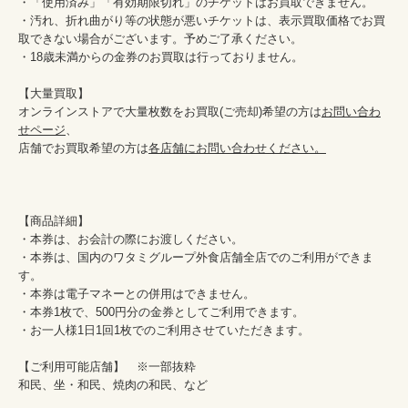
・「使用済み」「有効期限切れ」のチケットはお買取できません。

・汚れ、折れ曲がり等の状態が悪いチケットは、表示買取価格でお買
取できない場合がございます。予めご了承ください。

・18歳未満からの金券のお買取は行っておりません。

【大量買取】

オンラインストアで大量枚数をお買取(ご売却)希望の方は
お問い合わ
せページ
、

店舗でお買取希望の方は
各店舗にお問い合わせください。
【商品詳細】

・本券は、お会計の際にお渡しください。

・本券は、国内のワタミグループ外食店舗全店でのご利用ができま
す。

・本券は電子マネーとの併用はできません。

・本券1枚で、500円分の金券としてご利用できます。

・お一人様1日1回1枚でのご利用させていただきます。

【ご利用可能店舗】　※一部抜粋

和民、坐・和民、焼肉の和民、など
