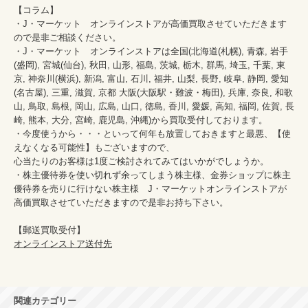
【コラム】

・J・マーケット　オンラインストアが高価買取させていただきます
ので是非ご相談ください。　　

・J・マーケット　オンラインストアは全国(北海道(札幌), 青森, 岩手
(盛岡), 宮城(仙台), 秋田, 山形, 福島, 茨城, 栃木, 群馬, 埼玉, 千葉, 東
京, 神奈川(横浜), 新潟, 富山, 石川, 福井, 山梨, 長野, 岐阜, 静岡, 愛知
(名古屋), 三重, 滋賀, 京都 大阪(大阪駅・難波・梅田), 兵庫, 奈良, 和歌
山, 鳥取, 島根, 岡山, 広島, 山口, 徳島, 香川, 愛媛, 高知, 福岡, 佐賀, 長
崎, 熊本, 大分, 宮崎, 鹿児島, 沖縄)から買取受付しております。

・今度使うから・・・といって何年も放置しておきますと最悪、【使
えなくなる可能性】もございますので、

心当たりのお客様は1度ご検討されてみてはいかがでしょうか。

・株主優待券を使い切れず余ってしまう株主様、金券ショップに株主
優待券を売りに行けない株主様　J・マーケットオンラインストアが
高価買取させていただきますので是非お持ち下さい。

オンラインストア送付先
関連カテゴリー