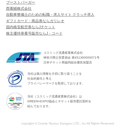
ブーストバーガー
西養鰻株式会社
自動車整備士のための転職・求人サイト クラッチ求人
ギフトカード・商品券ならガリレオ
国内格安航空券ならJチケット
株主優待券番号販売ならJ・コード
コスミック流通産業株式会社
神奈川県公安委員会 第451360000071号
日本チケット商協同組合優良加盟店
当社は個人情報を大切に取り扱うことを
社会的責任と考え
プライバシーマークを取得しております。
当社（コスミック流通産業株式会社）は
GREEN×EXPO協会とチケット販売委託契約を
結んでおります。
copyright © Cosmic Ryutuu Sangyou LTD., Inc All Rights Reserved.