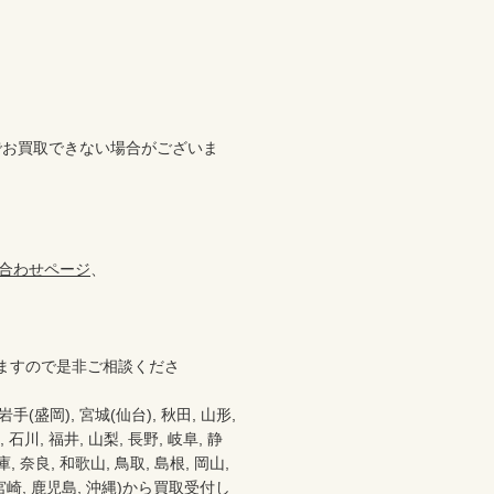


でお買取できない場合がございま
合わせページ
、

ますので是非ご相談くださ
盛岡), 宮城(仙台), 秋田, 山形, 
 石川, 福井, 山梨, 長野, 岐阜, 静
 奈良, 和歌山, 鳥取, 島根, 岡山, 
分, 宮崎, 鹿児島, 沖縄)から買取受付し