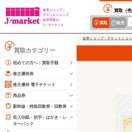
金券ショップ・
買取（
売
チケットショップ
金券買取の
買取
販売
J・マーケット
金券ショップ・チケットショッ
買取カテゴリー
初めての方へ：買取手順
株主優待券
株主優待 電子チケット
商品券
新幹線・特急回数券・回数券
収入印紙・切手・はがき・レ
ターパック