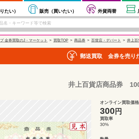
りたい
）
販売（
買いたい
）
外貨両替
プ 金券買取のJ・マーケット
買取TOP
商品券
百貨店・デパート
井上百
郵送買取 金券を売り
井上百貨店商品券 10
オンライン買取価格
300
円
買取率
30%
数量