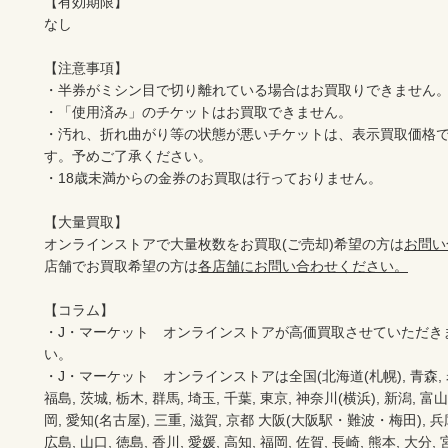
【有効期限】

なし

【注意事項】

・半券がミシン目で切り離れている場合はお買取りできません。
・「使用済み」のチケットはお買取できません。

・汚れ、折れ曲がり等の状態が悪いチケットは、表示買取価格
す。予めご了承ください。

・18歳未満からの金券のお買取は行っておりません。

【大量買取】

オンラインストアで大量枚数をお買取(ご売却)希望の方は
お問い
店舗でお買取希望の方は
各店舗にお問い合わせください。
【コラム】

・J・マーケット　オンラインストアが高価買取させていただき
い。　　

・J・マーケット　オンラインストアは全国(北海道(札幌), 青森, 岩手(
福島, 茨城, 栃木, 群馬, 埼玉, 千葉, 東京, 神奈川(横浜), 新潟, 富山,
岡, 愛知(名古屋), 三重, 滋賀, 京都 大阪(大阪駅・難波・梅田), 兵庫,
広島, 山口, 徳島, 香川, 愛媛, 高知, 福岡, 佐賀, 長崎, 熊本, 大