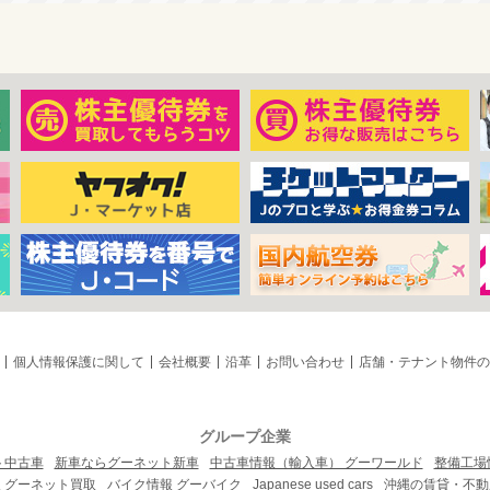
個人情報保護に関して
会社概要
沿革
お問い合わせ
店舗・テナント物件の
グループ企業
ト中古車
新車ならグーネット新車
中古車情報（輸入車） グーワールド
整備工場
 グーネット買取
バイク情報 グーバイク
Japanese used cars
沖縄の賃貸・不動