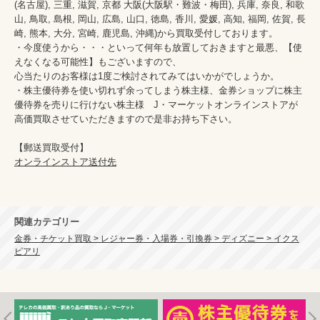
(名古屋), 三重, 滋賀, 京都 大阪(大阪駅・難波・梅田), 兵庫, 奈良, 和歌
山, 鳥取, 島根, 岡山, 広島, 山口, 徳島, 香川, 愛媛, 高知, 福岡, 佐賀, 長
崎, 熊本, 大分, 宮崎, 鹿児島, 沖縄)から買取受付しております。

・今度使うから・・・といって何年も放置しておきますと最悪、【使
えなくなる可能性】もございますので、

心当たりのお客様は1度ご検討されてみてはいかがでしょうか。

・株主優待券を使い切れず余ってしまう株主様、金券ショップに株主
優待券を売りに行けない株主様　J・マーケットオンラインストアが
高価買取させていただきますので是非お持ち下さい。

オンラインストア送付先
関連カテゴリー
金券・チケット買取 > レジャー券・入場券・引換券 > ディズニー > イクス
ピアリ