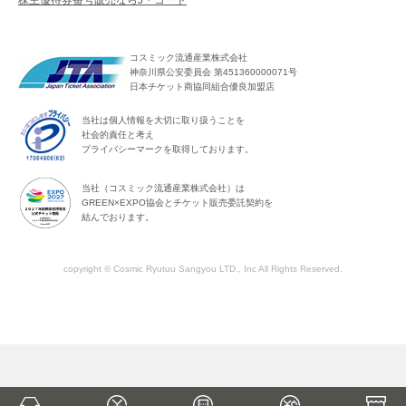
株主優待券番号販売ならJ・コード
コスミック流通産業株式会社
神奈川県公安委員会 第451360000071号
日本チケット商協同組合優良加盟店
当社は個人情報を大切に取り扱うことを
社会的責任と考え
プライバシーマークを取得しております。
当社（コスミック流通産業株式会社）は
GREEN×EXPO協会とチケット販売委託契約を
結んでおります。
copyright © Cosmic Ryutuu Sangyou LTD., Inc All Rights Reserved.