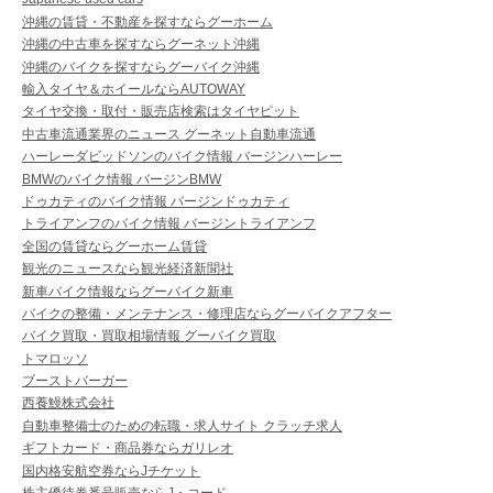
沖縄の賃貸・不動産を探すならグーホーム
沖縄の中古車を探すならグーネット沖縄
沖縄のバイクを探すならグーバイク沖縄
輸入タイヤ＆ホイールならAUTOWAY
タイヤ交換・取付・販売店検索はタイヤピット
中古車流通業界のニュース グーネット自動車流通
ハーレーダビッドソンのバイク情報 バージンハーレー
BMWのバイク情報 バージンBMW
ドゥカティのバイク情報 バージンドゥカティ
トライアンフのバイク情報 バージントライアンフ
全国の賃貸ならグーホーム賃貸
観光のニュースなら観光経済新聞社
新車バイク情報ならグーバイク新車
バイクの整備・メンテナンス・修理店ならグーバイクアフター
バイク買取・買取相場情報 グーバイク買取
トマロッソ
ブーストバーガー
西養鰻株式会社
自動車整備士のための転職・求人サイト クラッチ求人
ギフトカード・商品券ならガリレオ
国内格安航空券ならJチケット