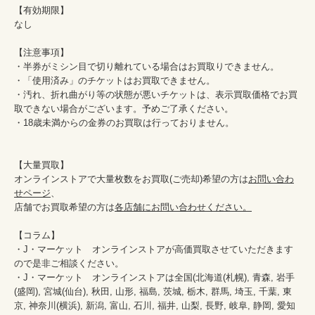
【有効期限】

なし

【注意事項】

・半券がミシン目で切り離れている場合はお買取りできません。

・「使用済み」のチケットはお買取できません。

・汚れ、折れ曲がり等の状態が悪いチケットは、表示買取価格でお買
取できない場合がございます。予めご了承ください。

・18歳未満からの金券のお買取は行っておりません。

【大量買取】

オンラインストアで大量枚数をお買取(ご売却)希望の方は
お問い合わ
せページ
、

店舗でお買取希望の方は
各店舗にお問い合わせください。
【コラム】

・J・マーケット　オンラインストアが高価買取させていただきます
ので是非ご相談ください。　　

・J・マーケット　オンラインストアは全国(北海道(札幌), 青森, 岩手
(盛岡), 宮城(仙台), 秋田, 山形, 福島, 茨城, 栃木, 群馬, 埼玉, 千葉, 東
京, 神奈川(横浜), 新潟, 富山, 石川, 福井, 山梨, 長野, 岐阜, 静岡, 愛知