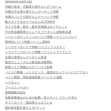
Japanese used cars
沖縄の賃貸・不動産を探すならグーホーム
沖縄の中古車を探すならグーネット沖縄
沖縄のバイクを探すならグーバイク沖縄
輸入タイヤ＆ホイールならAUTOWAY
タイヤ交換・取付・販売店検索はタイヤピット
中古車流通業界のニュース グーネット自動車流通
ハーレーダビッドソンのバイク情報 バージンハーレー
BMWのバイク情報 バージンBMW
ドゥカティのバイク情報 バージンドゥカティ
トライアンフのバイク情報 バージントライアンフ
全国の賃貸ならグーホーム賃貸
観光のニュースなら観光経済新聞社
新車バイク情報ならグーバイク新車
バイクの整備・メンテナンス・修理店ならグーバイクアフター
バイク買取・買取相場情報 グーバイク買取
トマロッソ
ブーストバーガー
西養鰻株式会社
自動車整備士のための転職・求人サイト クラッチ求人
ギフトカード・商品券ならガリレオ
国内格安航空券ならJチケット