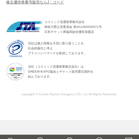
株主優待券番号販売ならJ・コード
コスミック流通産業株式会社
神奈川県公安委員会 第451360000071号
日本チケット商協同組合優良加盟店
当社は個人情報を大切に取り扱うことを
社会的責任と考え
プライバシーマークを取得しております。
当社（コスミック流通産業株式会社）は
GREEN×EXPO協会とチケット販売委託契約を
結んでおります。
copyright © Cosmic Ryutuu Sangyou LTD., Inc All Rights Reserved.