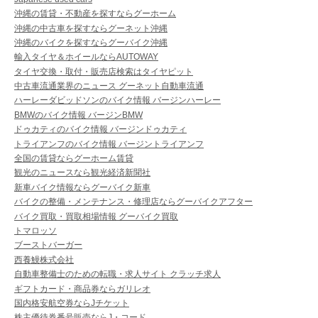
沖縄の賃貸・不動産を探すならグーホーム
沖縄の中古車を探すならグーネット沖縄
沖縄のバイクを探すならグーバイク沖縄
輸入タイヤ＆ホイールならAUTOWAY
タイヤ交換・取付・販売店検索はタイヤピット
中古車流通業界のニュース グーネット自動車流通
ハーレーダビッドソンのバイク情報 バージンハーレー
BMWのバイク情報 バージンBMW
ドゥカティのバイク情報 バージンドゥカティ
トライアンフのバイク情報 バージントライアンフ
全国の賃貸ならグーホーム賃貸
観光のニュースなら観光経済新聞社
新車バイク情報ならグーバイク新車
バイクの整備・メンテナンス・修理店ならグーバイクアフター
バイク買取・買取相場情報 グーバイク買取
トマロッソ
ブーストバーガー
西養鰻株式会社
自動車整備士のための転職・求人サイト クラッチ求人
ギフトカード・商品券ならガリレオ
国内格安航空券ならJチケット
株主優待券番号販売ならJ・コード