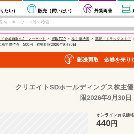
りたい
）
販売（
買いたい
）
外貨両替
プ 金券買取のJ・マーケット
買取TOP
株主優待券
薬局・ドラッグストア
株主優待券 500円 有効期限2026年9月30日
郵送買取 金券を売り
クリエイトSDホールディングス株主優
限2026年9月30日
オンライン買取価格
440
円