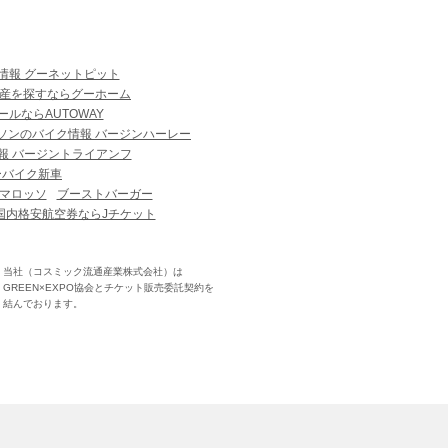
情報 グーネットピット
産を探すならグーホーム
ルならAUTOWAY
ソンのバイク情報 バージンハーレー
報 バージントライアンフ
ーバイク新車
マロッソ
ブーストバーガー
国内格安航空券ならJチケット
当社（コスミック流通産業株式会社）は
GREEN×EXPO協会とチケット販売委託契約を
結んでおります。