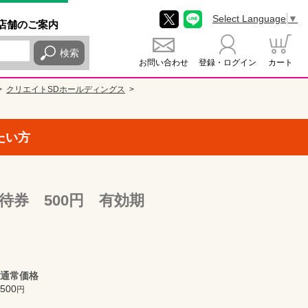
Select Language
▼
店舗
のご
案内
検索
お問い合わせ
登録・ログイン
カート
クリエイトSDホールディングス
たい方
待券 500円 有効期
通常価格
500
円