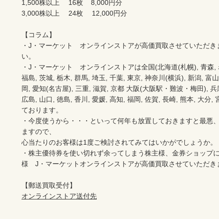
1,500株以上	16枚	　8,000円分

3,000株以上 	24枚 　12,000円分

【コラム】

・J・マーケット　オンラインストアが高価買取させていただき
い。　　

・J・マーケット　オンラインストアは全国(北海道(札幌), 青森, 岩手(
福島, 茨城, 栃木, 群馬, 埼玉, 千葉, 東京, 神奈川(横浜), 新潟, 富山,
岡, 愛知(名古屋), 三重, 滋賀, 京都 大阪(大阪駅・難波・梅田), 兵庫,
広島, 山口, 徳島, 香川, 愛媛, 高知, 福岡, 佐賀, 長崎, 熊本, 大
ております。

・今度使うから・・・といって何年も放置しておきますと最悪
ますので、

心当たりのお客様は1度ご検討されてみてはいかがでしょうか。

・株主優待券を使い切れず余ってしまう株主様、金券ショップ
様　J・マーケットオンラインストアが高価買取させていただき
オンラインストア送付先