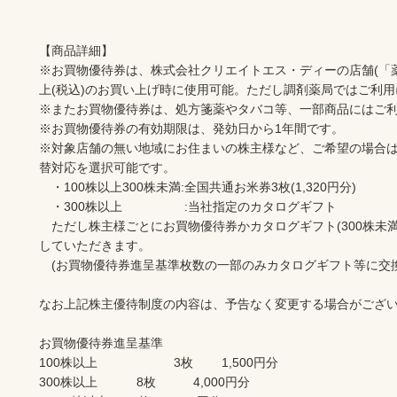
【商品詳細】

※お買物優待券は、株式会社クリエイトエス・ディーの店舗(「
上(税込)のお買い上げ時に使用可能。ただし調剤薬局ではご利用
※またお買物優待券は、処方箋薬やタバコ等、一部商品にはご利
※お買物優待券の有効期限は、発効日から1年間です。

※対象店舗の無い地域にお住まいの株主様など、ご希望の場合
替対応を選択可能です。

　・100株以上300株未満:全国共通お米券3枚(1,320円分)

　・300株以上　　　　　:当社指定のカタログギフト

　ただし株主様ごとにお買物優待券かカタログギフト(300株未
していただきます。

　(お買物優待券進呈基準枚数の一部のみカタログギフト等に交換
なお上記株主優待制度の内容は、予告なく変更する場合がござい
お買物優待券進呈基準

100株以上	　　　　3枚	　1,500円分

300株以上　　	　8枚	　4,000円分
