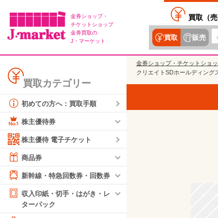
金券ショップ・
買取（
売
チケットショップ
金券買取の
買取
販売
J・マーケット
金券ショップ・チケットショッ
クリエイトSDホールディングス
買取カテゴリー
初めての方へ：買取手順
株主優待券
株主優待 電子チケット
商品券
新幹線・特急回数券・回数券
収入印紙・切手・はがき・レ
ターパック