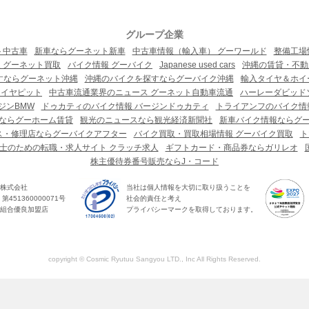
グループ企業
ト中古車
新車ならグーネット新車
中古車情報（輸入車） グーワールド
整備工場
 グーネット買取
バイク情報 グーバイク
Japanese used cars
沖縄の賃貸・不動
すならグーネット沖縄
沖縄のバイクを探すならグーバイク沖縄
輸入タイヤ＆ホイー
タイヤピット
中古車流通業界のニュース グーネット自動車流通
ハーレーダビッド
ジンBMW
ドゥカティのバイク情報 バージンドゥカティ
トライアンフのバイク情
ならグーホーム賃貸
観光のニュースなら観光経済新聞社
新車バイク情報ならグ
ス・修理店ならグーバイクアフター
バイク買取・買取相場情報 グーバイク買取
ト
士のための転職・求人サイト クラッチ求人
ギフトカード・商品券ならガリレオ
株主優待券番号販売ならJ・コード
株式会社
当社は個人情報を大切に取り扱うことを
451360000071号
社会的責任と考え
組合優良加盟店
プライバシーマークを取得しております。
copyright © Cosmic Ryutuu Sangyou LTD., Inc All Rights Reserved.