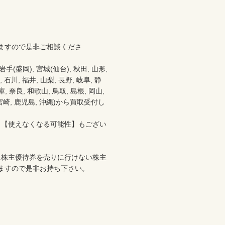
ますので是非ご相談くださ
盛岡), 宮城(仙台), 秋田, 山形, 
 石川, 福井, 山梨, 長野, 岐阜, 静
 奈良, 和歌山, 鳥取, 島根, 岡山, 
分, 宮崎, 鹿児島, 沖縄)から買取受付し
、【使えなくなる可能性】もござい
に株主優待券を売りに行けない株主
ますので是非お持ち下さい。
