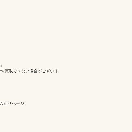


。

でお買取できない場合がございま
合わせページ
、
