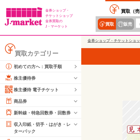
金券ショップ・
買取（
売
チケットショップ
金券買取の
買取
販売
J・マーケット
金券ショップ・チケットショッ
買取カテゴリー
初めての方へ：買取手順
株主優待券
株主優待 電子チケット
商品券
新幹線・特急回数券・回数券
収入印紙・切手・はがき・レ
ターパック