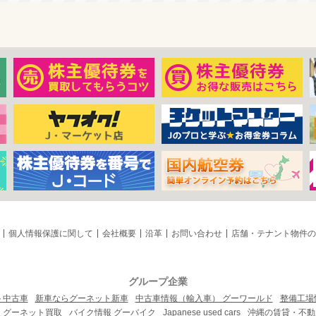
個人情報保護に関して
会社概要
沿革
お問い合わせ
店舗・テナント物件の
グループ企業
ト中古車
新車ならグーネット新車
中古車情報（輸入車） グーワールド
整備工場
 グーネット買取
バイク情報 グーバイク
Japanese used cars
沖縄の賃貸・不動