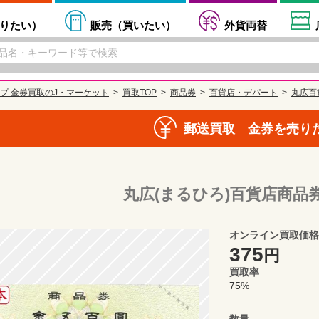
りたい
）
販売（
買いたい
）
外貨両替
プ 金券買取のJ・マーケット
買取TOP
商品券
百貨店・デパート
丸広百
郵送買取 金券を売り
丸広(まるひろ)百貨店商品券
オンライン買取価格
375
円
買取率
75%
数量