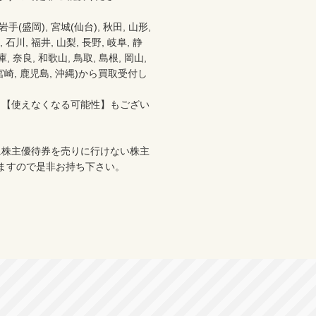
盛岡), 宮城(仙台), 秋田, 山形, 
 石川, 福井, 山梨, 長野, 岐阜, 静
 奈良, 和歌山, 鳥取, 島根, 岡山, 
分, 宮崎, 鹿児島, 沖縄)から買取受付し
、【使えなくなる可能性】もござい
に株主優待券を売りに行けない株主
ますので是非お持ち下さい。
