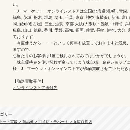
い。　　

・J・マーケット　オンラインストアは全国(北海道(札幌), 青森, 岩手(
福島, 茨城, 栃木, 群馬, 埼玉, 千葉, 東京, 神奈川(横浜), 新潟, 富山,
岡, 愛知(名古屋), 三重, 滋賀, 京都 大阪(大阪駅・難波・梅田), 兵庫,
広島, 山口, 徳島, 香川, 愛媛, 高知, 福岡, 佐賀, 長崎, 熊本, 大
ております。

・今度使うから・・・といって何年も放置しておきますと最悪
ますので、

心当たりのお客様は1度ご検討されてみてはいかがでしょうか。

・株主優待券を使い切れず余ってしまう株主様、金券ショップ
様　J・マーケットオンラインストアが高価買取させていただき
オンラインストア送付先
ゴリー
ット買取 > 商品券 > 百貨店・デパート > 丸広百貨店