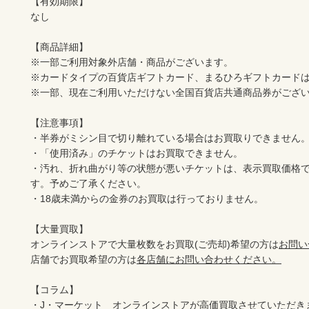
【有効期限】

なし

【商品詳細】

※一部ご利用対象外店舗・商品がございます。

※カードタイプの百貨店ギフトカード、まるひろギフトカードは
※一部、現在ご利用いただけない全国百貨店共通商品券がござい
【注意事項】

・半券がミシン目で切り離れている場合はお買取りできません。
・「使用済み」のチケットはお買取できません。

・汚れ、折れ曲がり等の状態が悪いチケットは、表示買取価格
す。予めご了承ください。

・18歳未満からの金券のお買取は行っておりません。

【大量買取】

オンラインストアで大量枚数をお買取(ご売却)希望の方は
お問い
店舗でお買取希望の方は
各店舗にお問い合わせください。
【コラム】

・J・マーケット　オンラインストアが高価買取させていただき