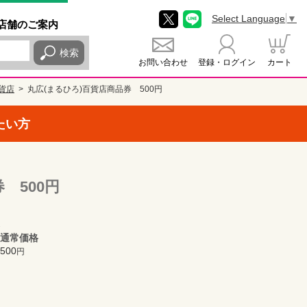
Select Language
▼
店舗
のご
案内
検索
お問い合わせ
登録・ログイン
カート
貨店
丸広(まるひろ)百貨店商品券 500円
たい方
 500円
通常価格
500
円