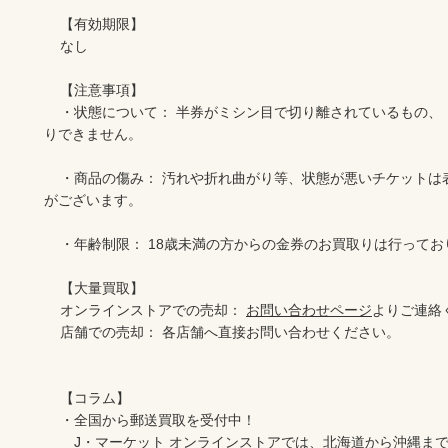
    【有効期限】

    なし

    【注意事項】

    ・状態について： 半券がミシン目で切り離されているもの、「使用済み」のチケットはお買取
りできません。

    ・商品の傷み： 汚れや折れ曲がり等、状態が悪いチケットは表示価格でお買取りできない場合
がございます。

    ・年齢制限： 18歳未満の方からの金券のお買取りは行っておりません。

    【大量買取】

    オンラインストアでの売却： 
お問い合わせページ
よりご連絡
    店舗での売却： 各店舗へ直接お問い合わせください。

    【コラム】

    ・全国から郵送買取を受付中！

    　J・マーケット オンラインストアでは、北海道から沖縄まで全国一律で買取を受け付けており