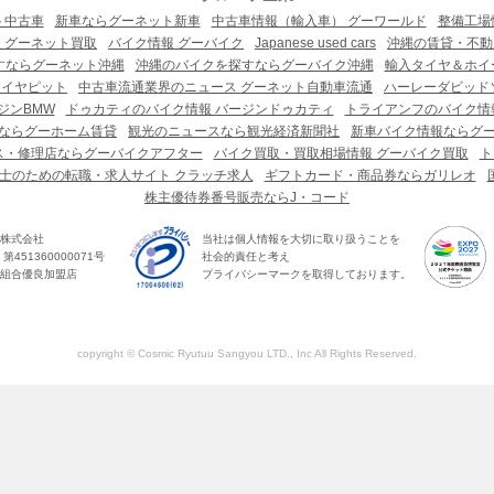
ト中古車
新車ならグーネット新車
中古車情報（輸入車） グーワールド
整備工場
 グーネット買取
バイク情報 グーバイク
Japanese used cars
沖縄の賃貸・不動
すならグーネット沖縄
沖縄のバイクを探すならグーバイク沖縄
輸入タイヤ＆ホイー
タイヤピット
中古車流通業界のニュース グーネット自動車流通
ハーレーダビッド
ジンBMW
ドゥカティのバイク情報 バージンドゥカティ
トライアンフのバイク情
ならグーホーム賃貸
観光のニュースなら観光経済新聞社
新車バイク情報ならグ
ス・修理店ならグーバイクアフター
バイク買取・買取相場情報 グーバイク買取
ト
士のための転職・求人サイト クラッチ求人
ギフトカード・商品券ならガリレオ
株主優待券番号販売ならJ・コード
株式会社
当社は個人情報を大切に取り扱うことを
451360000071号
社会的責任と考え
組合優良加盟店
プライバシーマークを取得しております。
copyright © Cosmic Ryutuu Sangyou LTD., Inc All Rights Reserved.