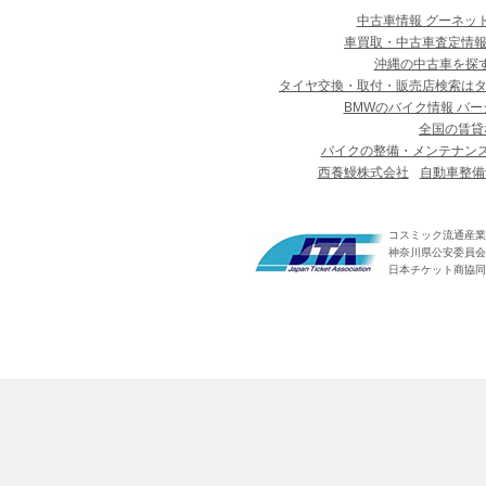
中古車情報 グーネッ
車買取・中古車査定情報
沖縄の中古車を探
タイヤ交換・取付・販売店検索は
BMWのバイク情報 バー
全国の賃貸
バイクの整備・メンテナン
西養鰻株式会社
自動車整備
コスミック流通産業
神奈川県公安委員会 第
日本チケット商協同