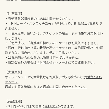
【注意事項】

・有効期限90日未満のものはお問合せください。

・「PINコード・スクラッチ部分」が削られている場合はお買取りで
きません。

・「使用途中、使いかけ」のチケットの場合、表示価格でお買取はい
たしません。

・「使用済み」「有効期限切れ」のチケットはお買取できません。

・汚れ、折れ曲がり等の状態が悪いチケットは、表示買取価格でお買
取できない場合がございます。予めご了承ください。

・18歳未満からの金券のお買取は行っておりません。

・設定金額外の場合は
「お問合せ」
へメールにてご連絡下さい。

【大量買取】

オンラインストアで大量枚数をお買取(ご売却)希望の方は
お問い合わ
せページ
、

店舗でお買取希望の方は
各店舗にお問い合わせください。
【商品詳細】

・3千円～50万円まで自由に金額設定ができます。
