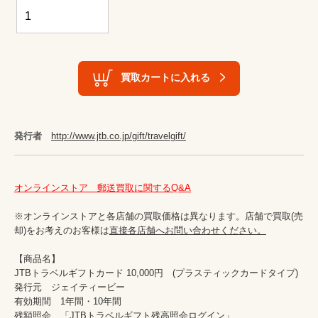
買取カートに入れる
発行者
http://www.jtb.co.jp/gift/travelgift/
オンラインストア　郵送買取に関するQ&A
※オンラインストアと各店舗の買取価格は異なります。店舗で買取(売
却)をお考えのお客様は
直接各店舗へお問い合わせください。
【商品名】

JTBトラベルギフトカード 10,000円　(プラスティックカードタイプ)

発行元　ジェイティービー

有効期間　1年間・10年間

残額照会　
「JTBトラベルギフト残高照会ログイン」