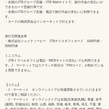
・全国のJTBグループ店舗・JTB Webサイトで、旅行代金の支払いが
できるカード型旅行券です。

・全国のJTBグループ店舗、電話で旅行代金の支払いに利用できま
す。

・カードの残高照会はインターネットで行えます。

発行元関連金券

・株式会社ジェイティービー　JTBナイスギフトカード　1000円券・
5000円券

ミニコラム

・JTBトラベルギフトは電話・WEBサイトの支払いでも利用できま
す。J・マーケットではスクラッチ部分の「PINコード」が削れている
と買取できません。

【コラム】

・J・マーケット　オンラインストアが高価買取させていただきます
ので是非ご相談ください。　　

・J・マーケット　オンラインストアは全国(北海道(札幌), 青森, 岩手
(盛岡), 宮城(仙台), 秋田, 山形, 福島, 茨城, 栃木, 群馬, 埼玉, 千葉, 東