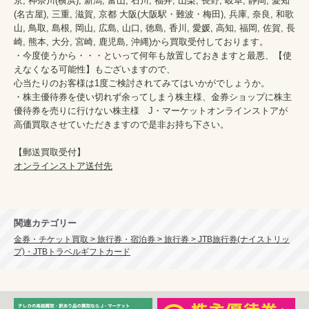
京, 神奈川(横浜), 新潟, 富山, 石川, 福井, 山梨, 長野, 岐阜, 静岡, 愛知
(名古屋), 三重, 滋賀, 京都 大阪(大阪駅・難波・梅田), 兵庫, 奈良, 和歌
山, 鳥取, 島根, 岡山, 広島, 山口, 徳島, 香川, 愛媛, 高知, 福岡, 佐賀, 長
崎, 熊本, 大分, 宮崎, 鹿児島, 沖縄)から買取受付しております。

・今度使うから・・・といって何年も放置しておきますと最悪、【使
えなくなる可能性】もございますので、

心当たりのお客様は1度ご検討されてみてはいかがでしょうか。

・株主優待券を使い切れず余ってしまう株主様、金券ショップに株主
優待券を売りに行けない株主様　J・マーケットオンラインストアが
高価買取させていただきますので是非お持ち下さい。

オンラインストア送付先
関連カテゴリー
金券・チケット買取 > 旅行券・宿泊券 > 旅行券 > JTB旅行券(ナイストリッ
プ)・JTBトラベルギフトカード