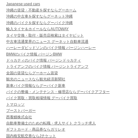
Japanese used cars
沖縄の賃貸・不動産を探すならグーホーム
沖縄の中古車を探すならグーネット沖縄
沖縄のバイクを探すならグーバイク沖縄
輸入タイヤ＆ホイールならAUTOWAY
タイヤ交換・取付・販売店検索はタイヤピット
中古車流通業界のニュース グーネット自動車流通
ハーレーダビッドソンのバイク情報 バージンハーレー
BMWのバイク情報 バージンBMW
ドゥカティのバイク情報 バージンドゥカティ
トライアンフのバイク情報 バージントライアンフ
全国の賃貸ならグーホーム賃貸
観光のニュースなら観光経済新聞社
新車バイク情報ならグーバイク新車
バイクの整備・メンテナンス・修理店ならグーバイクアフター
バイク買取・買取相場情報 グーバイク買取
トマロッソ
ブーストバーガー
西養鰻株式会社
自動車整備士のための転職・求人サイト クラッチ求人
ギフトカード・商品券ならガリレオ
国内格安航空券ならJチケット