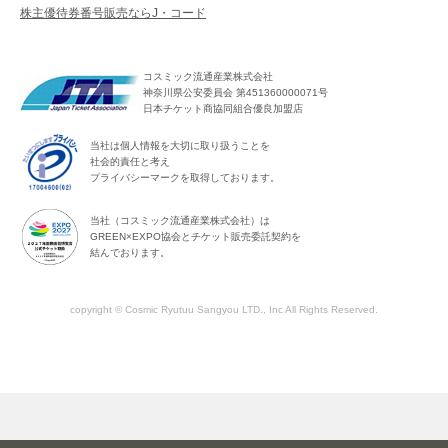
株主優待券番号販売ならJ・コード
コスミック流通産業株式会社
神奈川県公安委員会 第451360000071号
日本チケット商協同組合優良加盟店
当社は個人情報を大切に取り扱うことを
社会的責任と考え
プライバシーマークを取得しております。
当社（コスミック流通産業株式会社）は
GREEN×EXPO協会とチケット販売委託契約を
結んでおります。
copyright © Cosmic Ryutuu Sangyou LTD., Inc All Rights Reserved.