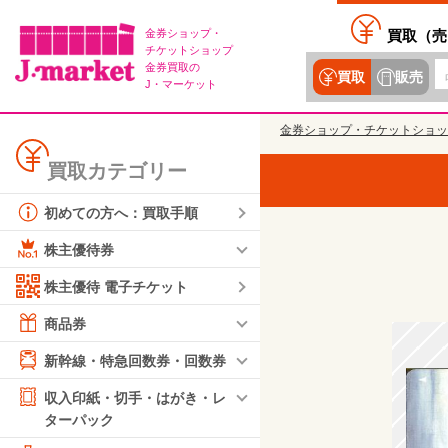
金券ショップ・
買取（
売
チケットショップ
金券買取の
買取
販売
J・マーケット
金券ショップ・チケットショッ
買取カテゴリー
初めての方へ：買取手順
株主優待券
株主優待 電子チケット
商品券
新幹線・特急回数券・回数券
収入印紙・切手・はがき・レ
ターパック