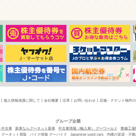
個人情報保護に関して
会社概要
沿革
お問い合わせ
店舗・テナント物件の
グループ企業
ト中古車
新車ならグーネット新車
中古車情報（輸入車） グーワールド
整備工場
 グーネット買取
バイク情報 グーバイク
Japanese used cars
沖縄の賃貸・不動