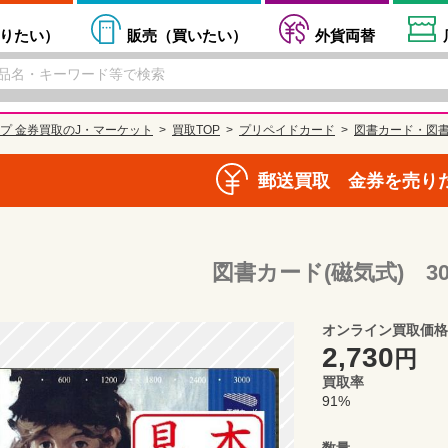
りたい
）
販売（
買いたい
）
外貨両替
プ 金券買取のJ・マーケット
買取TOP
プリペイドカード
図書カード・図書
郵送買取 金券を売り
図書カード(磁気式) 30
オンライン買取価格
2,730
円
買取率
91%
数量