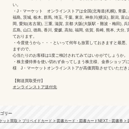
い。　　

・J・マーケット　オンラインストアは全国(北海道(札幌), 青森, 岩手(
福島, 茨城, 栃木, 群馬, 埼玉, 千葉, 東京, 神奈川(横浜), 新潟, 富山,
岡, 愛知(名古屋), 三重, 滋賀, 京都 大阪(大阪駅・難波・梅田), 兵庫,
広島, 山口, 徳島, 香川, 愛媛, 高知, 福岡, 佐賀, 長崎, 熊本, 大
ております。

・今度使うから・・・といって何年も放置しておきますと最悪
ますので、

心当たりのお客様は1度ご検討されてみてはいかがでしょうか。

・株主優待券を使い切れず余ってしまう株主様、金券ショップ
様　J・マーケットオンラインストアが高価買取させていただき
オンラインストア送付先
ゴリー
ット買取 > プリペイドカード > 図書カード・図書カードNEXT・図書券 > 