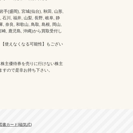
盛岡), 宮城(仙台), 秋田, 山形, 
 石川, 福井, 山梨, 長野, 岐阜, 静
 奈良, 和歌山, 鳥取, 島根, 岡山, 
分, 宮崎, 鹿児島, 沖縄)から買取受付し
、【使えなくなる可能性】もござい
に株主優待券を売りに行けない株主
ますので是非お持ち下さい。

図書カード(磁気式)