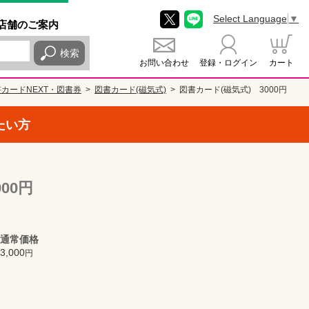
Select Language
▼
店舗
のご
案内
検索
お問い合わせ
登録・ログイン
カート
カードNEXT・図書券
図書カード(磁気式)
図書カード(磁気式) 3000円
たい方
00円
通常価格
3,000
円