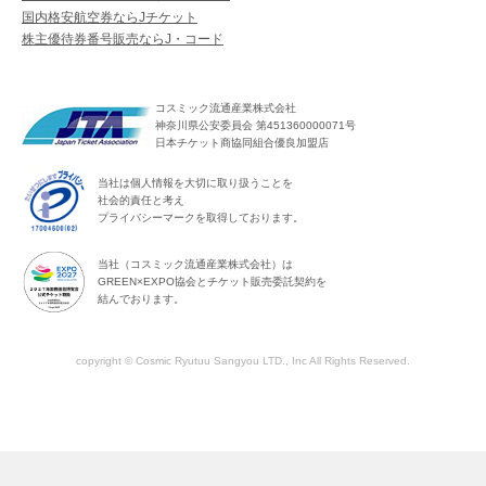
国内格安航空券ならJチケット
株主優待券番号販売ならJ・コード
コスミック流通産業株式会社
神奈川県公安委員会 第451360000071号
日本チケット商協同組合優良加盟店
当社は個人情報を大切に取り扱うことを
社会的責任と考え
プライバシーマークを取得しております。
当社（コスミック流通産業株式会社）は
GREEN×EXPO協会とチケット販売委託契約を
結んでおります。
copyright © Cosmic Ryutuu Sangyou LTD., Inc All Rights Reserved.