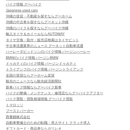
バイク情報 グーバイク
Japanese used cars
沖縄の賃貸・不動産を探すならグーホーム
沖縄の中古車を探すならグーネット沖縄
沖縄のバイクを探すならグーバイク沖縄
輸入タイヤ＆ホイールならAUTOWAY
タイヤ交換・取付・販売店検索はタイヤピット
中古車流通業界のニュース グーネット自動車流通
ハーレーダビッドソンのバイク情報 バージンハーレー
BMWのバイク情報 バージンBMW
ドゥカティのバイク情報 バージンドゥカティ
トライアンフのバイク情報 バージントライアンフ
全国の賃貸ならグーホーム賃貸
観光のニュースなら観光経済新聞社
新車バイク情報ならグーバイク新車
バイクの整備・メンテナンス・修理店ならグーバイクアフター
バイク買取・買取相場情報 グーバイク買取
トマロッソ
ブーストバーガー
西養鰻株式会社
自動車整備士のための転職・求人サイト クラッチ求人
ギフトカード・商品券ならガリレオ