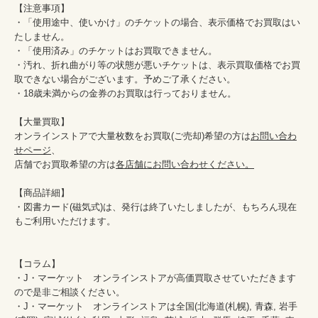
【注意事項】

・「使用途中、使いかけ」のチケットの場合、表示価格でお買取はい
たしません。

・「使用済み」のチケットはお買取できません。

・汚れ、折れ曲がり等の状態が悪いチケットは、表示買取価格でお買
取できない場合がございます。予めご了承ください。

・18歳未満からの金券のお買取は行っておりません。

【大量買取】

オンラインストアで大量枚数をお買取(ご売却)希望の方は
お問い合わ
せページ
、

店舗でお買取希望の方は
各店舗にお問い合わせください。
【商品詳細】

・図書カード(磁気式)は、発行は終了いたしましたが、もちろん現在
もご利用いただけます。

【コラム】

・J・マーケット　オンラインストアが高価買取させていただきます
ので是非ご相談ください。　　

・J・マーケット　オンラインストアは全国(北海道(札幌), 青森, 岩手