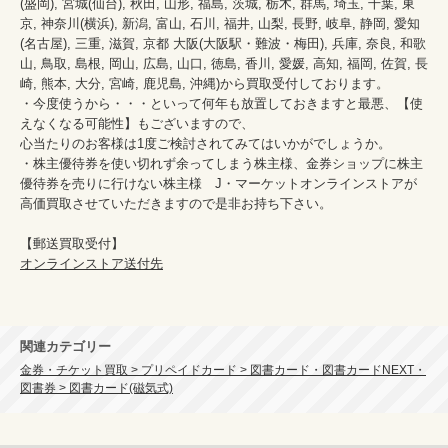
(盛岡), 宮城(仙台), 秋田, 山形, 福島, 茨城, 栃木, 群馬, 埼玉, 千葉, 東
京, 神奈川(横浜), 新潟, 富山, 石川, 福井, 山梨, 長野, 岐阜, 静岡, 愛知
(名古屋), 三重, 滋賀, 京都 大阪(大阪駅・難波・梅田), 兵庫, 奈良, 和歌
山, 鳥取, 島根, 岡山, 広島, 山口, 徳島, 香川, 愛媛, 高知, 福岡, 佐賀, 長
崎, 熊本, 大分, 宮崎, 鹿児島, 沖縄)から買取受付しております。

・今度使うから・・・といって何年も放置しておきますと最悪、【使
えなくなる可能性】もございますので、

心当たりのお客様は1度ご検討されてみてはいかがでしょうか。

・株主優待券を使い切れず余ってしまう株主様、金券ショップに株主
優待券を売りに行けない株主様　J・マーケットオンラインストアが
高価買取させていただきますので是非お持ち下さい。

オンラインストア送付先
関連カテゴリー
金券・チケット買取 > プリペイドカード > 図書カード・図書カードNEXT・
図書券 > 図書カード(磁気式)