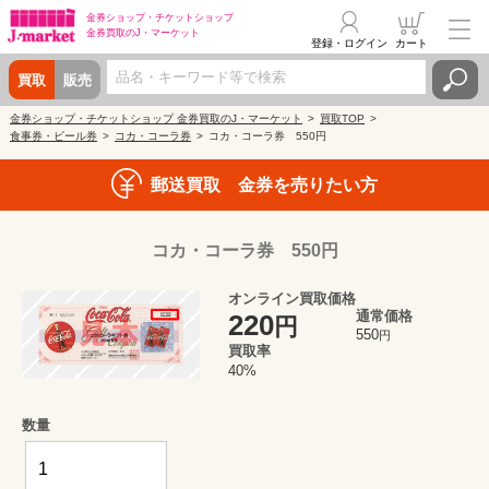
金券ショップ・
チケットショップ
金券買取の
J・マーケット
登録・ログイン
カート
買取
販売
金券ショップ・チケットショップ 金券買取のJ・マーケット
買取TOP
食事券・ビール券
コカ・コーラ券
コカ・コーラ券 550円
郵送買取 金券を売りたい方
コカ・コーラ券 550円
オンライン買取価格
通常価格
220
円
550
円
買取率
40%
数量