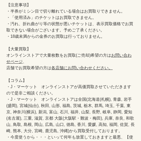
【注意事項】

・半券がミシン目で切り離れている場合はお買取りできません。

・「使用済み」のチケットはお買取できません。

・汚れ、折れ曲がり等の状態が悪いチケットは、表示買取価格でお買
取できない場合がございます。予めご了承ください。

・18歳未満からの金券のお買取は行っておりません。

【大量買取】

オンラインストアで大量枚数をお買取(ご売却)希望の方は
お問い合わ
せページ
、

店舗でお買取希望の方は
各店舗にお問い合わせください。
【コラム】

・J・マーケット　オンラインストアが高価買取させていただきます
ので是非ご相談ください。　　

・J・マーケット　オンラインストアは全国(北海道(札幌), 青森, 岩手
(盛岡), 宮城(仙台), 秋田, 山形, 福島, 茨城, 栃木, 群馬, 埼玉, 千葉, 東
京, 神奈川(横浜), 新潟, 富山, 石川, 福井, 山梨, 長野, 岐阜, 静岡, 愛知
(名古屋), 三重, 滋賀, 京都 大阪(大阪駅・難波・梅田), 兵庫, 奈良, 和歌
山, 鳥取, 島根, 岡山, 広島, 山口, 徳島, 香川, 愛媛, 高知, 福岡, 佐賀, 長
崎, 熊本, 大分, 宮崎, 鹿児島, 沖縄)から買取受付しております。

・今度使うから・・・といって何年も放置しておきますと最悪、【使