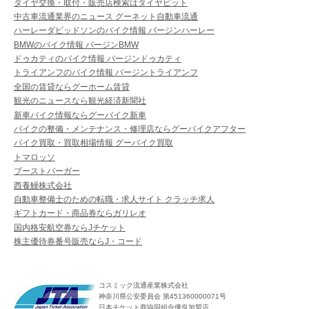
タイヤ交換・取付・販売店検索はタイヤピット
中古車流通業界のニュース グーネット自動車流通
ハーレーダビッドソンのバイク情報 バージンハーレー
BMWのバイク情報 バージンBMW
ドゥカティのバイク情報 バージンドゥカティ
トライアンフのバイク情報 バージントライアンフ
全国の賃貸ならグーホーム賃貸
観光のニュースなら観光経済新聞社
新車バイク情報ならグーバイク新車
バイクの整備・メンテナンス・修理店ならグーバイクアフター
バイク買取・買取相場情報 グーバイク買取
トマロッソ
ブーストバーガー
西養鰻株式会社
自動車整備士のための転職・求人サイト クラッチ求人
ギフトカード・商品券ならガリレオ
国内格安航空券ならJチケット
株主優待券番号販売ならJ・コード
コスミック流通産業株式会社
神奈川県公安委員会 第451360000071号
日本チケット商協同組合優良加盟店