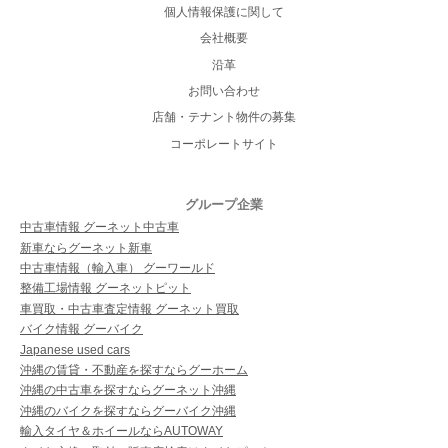
個人情報保護に関して
会社概要
沿革
お問い合わせ
店舗・テナント物件の募集
コーポレートサイト
グループ企業
中古車情報 グーネット中古車
新車ならグーネット新車
中古車情報（輸入車） グーワールド
整備工場情報 グーネットピット
車買取・中古車査定情報 グーネット買取
バイク情報 グーバイク
Japanese used cars
沖縄の賃貸・不動産を探すならグーホーム
沖縄の中古車を探すならグーネット沖縄
沖縄のバイクを探すならグーバイク沖縄
輸入タイヤ＆ホイールならAUTOWAY