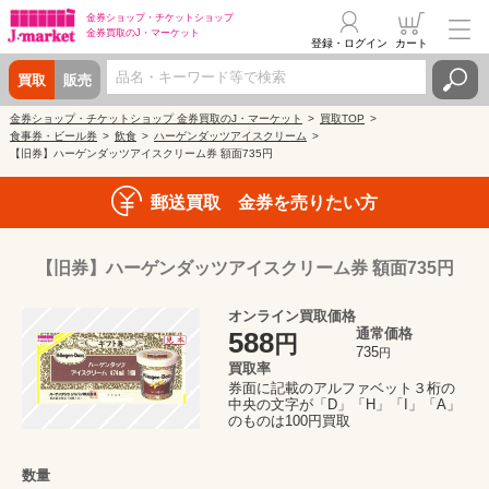
金券ショップ・
チケットショップ
金券買取の
J・マーケット
登録・ログイン
カート
買取
販売
金券ショップ・チケットショップ 金券買取のJ・マーケット
買取TOP
食事券・ビール券
飲食
ハーゲンダッツアイスクリーム
【旧券】ハーゲンダッツアイスクリーム券 額面735円
郵送買取 金券を売りたい方
【旧券】ハーゲンダッツアイスクリーム券 額面735円
オンライン買取価格
通常価格
588
円
735
円
買取率
券面に記載のアルファベット３桁の
中央の文字が「D」「H」「I」「A」
のものは100円買取
数量