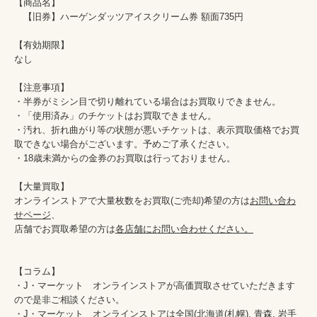
【商品名】

　【旧券】ハーゲンダッツアイスクリーム券 額面735円

【有効期限】

なし

【注意事項】

・半券がミシン目で切り離れている場合はお買取りできません。

・「使用済み」のチケットはお買取できません。

・汚れ、折れ曲がり等の状態が悪いチケットは、表示買取価格でお買
取できない場合がございます。予めご了承ください。

・18歳未満からの金券のお買取は行っておりません。

【大量買取】

オンラインストアで大量枚数をお買取(ご売却)希望の方は
お問い合わ
せページ
、

店舗でお買取希望の方は
各店舗にお問い合わせください。
【コラム】

・J・マーケット　オンラインストアが高価買取させていただきます
ので是非ご相談ください。　　

・J・マーケット　オンラインストアは全国(北海道(札幌), 青森, 岩手