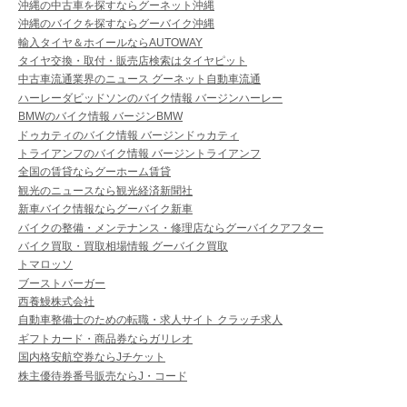
沖縄の中古車を探すならグーネット沖縄
沖縄のバイクを探すならグーバイク沖縄
輸入タイヤ＆ホイールならAUTOWAY
タイヤ交換・取付・販売店検索はタイヤピット
中古車流通業界のニュース グーネット自動車流通
ハーレーダビッドソンのバイク情報 バージンハーレー
BMWのバイク情報 バージンBMW
ドゥカティのバイク情報 バージンドゥカティ
トライアンフのバイク情報 バージントライアンフ
全国の賃貸ならグーホーム賃貸
観光のニュースなら観光経済新聞社
新車バイク情報ならグーバイク新車
バイクの整備・メンテナンス・修理店ならグーバイクアフター
バイク買取・買取相場情報 グーバイク買取
トマロッソ
ブーストバーガー
西養鰻株式会社
自動車整備士のための転職・求人サイト クラッチ求人
ギフトカード・商品券ならガリレオ
国内格安航空券ならJチケット
株主優待券番号販売ならJ・コード