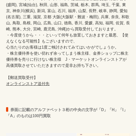
(盛岡), 宮城(仙台), 秋田, 山形, 福島, 茨城, 栃木, 群馬, 埼玉, 千葉, 東
京, 神奈川(横浜), 新潟, 富山, 石川, 福井, 山梨, 長野, 岐阜, 静岡, 愛知
(名古屋), 三重, 滋賀, 京都 大阪(大阪駅・難波・梅田), 兵庫, 奈良, 和歌
山, 鳥取, 島根, 岡山, 広島, 山口, 徳島, 香川, 愛媛, 高知, 福岡, 佐賀, 長
崎, 熊本, 大分, 宮崎, 鹿児島, 沖縄)から買取受付しております。

・今度使うから・・・といって何年も放置しておきますと最悪、【使
えなくなる可能性】もございますので、

心当たりのお客様は1度ご検討されてみてはいかがでしょうか。

・株主優待券を使い切れず余ってしまう株主様、金券ショップに株主
優待券を売りに行けない株主様　J・マーケットオンラインストアが
高価買取させていただきますので是非お持ち下さい。

オンラインストア送付先
券面に記載のアルファベット３桁の中央の文字が「D」「H」「I」
「A」のものは100円買取