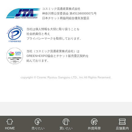
コスミック流通産業株式会社
神奈川県公安委員会 第451360000071号
日本チケット商協同組合優良加盟店
当社は個人情報を大切に取り扱うことを
社会的責任と考え
プライバシーマークを取得しております。
当社（コスミック流通産業株式会社）は
GREEN×EXPO協会とチケット販売委託契約を
結んでおります。
copyright © Cosmic Ryutuu Sangyou LTD., Inc All Rights Reserved.
HOME
売りたい
買いたい
外貨両替
店舗
案内