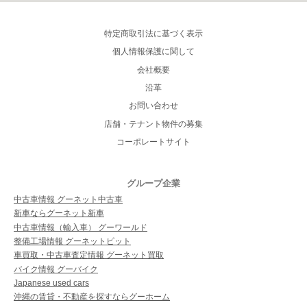
特定商取引法に基づく表示
個人情報保護に関して
会社概要
沿革
お問い合わせ
店舗・テナント物件の募集
コーポレートサイト
グループ企業
中古車情報 グーネット中古車
新車ならグーネット新車
中古車情報（輸入車） グーワールド
整備工場情報 グーネットピット
車買取・中古車査定情報 グーネット買取
バイク情報 グーバイク
Japanese used cars
沖縄の賃貸・不動産を探すならグーホーム