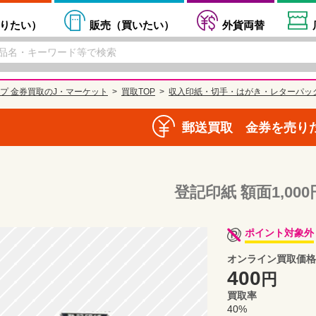
りたい
）
販売（
買いたい
）
外貨両替
プ 金券買取のJ・マーケット
買取TOP
収入印紙・切手・はがき・レターパッ
郵送買取 金券を売り
登記印紙 額面1,000
ポイント対象外
オンライン買取価格
400
円
買取率
40%