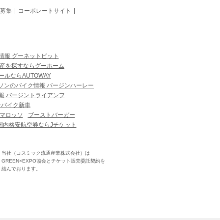
募集
コーポレートサイト
情報 グーネットピット
産を探すならグーホーム
ルならAUTOWAY
ソンのバイク情報 バージンハーレー
報 バージントライアンフ
ーバイク新車
マロッソ
ブーストバーガー
国内格安航空券ならJチケット
当社（コスミック流通産業株式会社）は
GREEN×EXPO協会とチケット販売委託契約を
結んでおります。