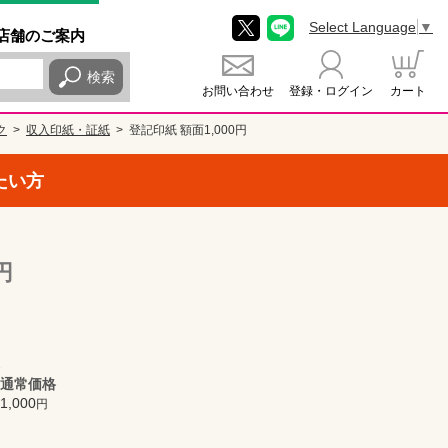
Select Language
▼
店舗
のご
案内
検索
お問い合わせ
登録・ログイン
カート
ク
収入印紙・証紙
登記印紙 額面1,000円
たい方
円
通常価格
1,000
円