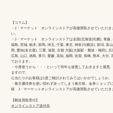
【コラム】

・J・マーケット　オンラインストアが高価買取させていただき
い。　　

・J・マーケット　オンラインストアは全国(北海道(札幌), 青森, 岩手(
福島, 茨城, 栃木, 群馬, 埼玉, 千葉, 東京, 神奈川(横浜), 新潟, 富山,
岡, 愛知(名古屋), 三重, 滋賀, 京都 大阪(大阪駅・難波・梅田), 兵庫,
広島, 山口, 徳島, 香川, 愛媛, 高知, 福岡, 佐賀, 長崎, 熊本, 大
ております。

・今度使うから・・・といって何年も放置しておきますと最悪
ますので、

心当たりのお客様は1度ご検討されてみてはいかがでしょうか。

・株主優待券を使い切れず余ってしまう株主様、金券ショップ
様　J・マーケットオンラインストアが高価買取させていただき
オンラインストア送付先