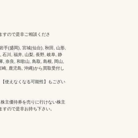
ますので是非ご相談くださ
盛岡), 宮城(仙台), 秋田, 山形, 
 石川, 福井, 山梨, 長野, 岐阜, 静
 奈良, 和歌山, 鳥取, 島根, 岡山, 
分, 宮崎, 鹿児島, 沖縄)から買取受付し
、【使えなくなる可能性】もござい
に株主優待券を売りに行けない株主
ますので是非お持ち下さい。
