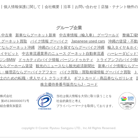
個人情報保護に関して
会社概要
沿革
お問い合わせ
店舗・テナント物件の
グループ企業
ト中古車
新車ならグーネット新車
中古車情報（輸入車） グーワールド
整備工場
 グーネット買取
バイク情報 グーバイク
Japanese used cars
沖縄の賃貸・不動
すならグーネット沖縄
沖縄のバイクを探すならグーバイク沖縄
輸入タイヤ＆ホイー
タイヤピット
中古車流通業界のニュース グーネット自動車流通
ハーレーダビッド
ジンBMW
ドゥカティのバイク情報 バージンドゥカティ
トライアンフのバイク情
ならグーホーム賃貸
観光のニュースなら観光経済新聞社
新車バイク情報ならグ
ス・修理店ならグーバイクアフター
バイク買取・買取相場情報 グーバイク買取
ト
士のための転職・求人サイト クラッチ求人
ギフトカード・商品券ならガリレオ
株主優待券番号販売ならJ・コード
株式会社
当社は個人情報を大切に取り扱うことを
451360000071号
社会的責任と考え
組合優良加盟店
プライバシーマークを取得しております。
copyright © Cosmic Ryutuu Sangyou LTD., Inc All Rights Reserved.