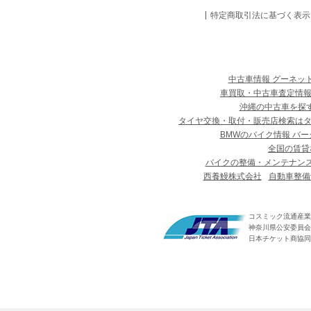
特定商取引法に基づく表示
中古車情報 グーネッ
車買取・中古車査定情報
沖縄の中古車を探
タイヤ交換・取付・販売店検索は
BMWのバイク情報 バー
全国の賃貸
バイクの整備・メンテナン
西養鰻株式会社
自動車整備
コスミック流通産業
神奈川県公安委員会 第
日本チケット商協同