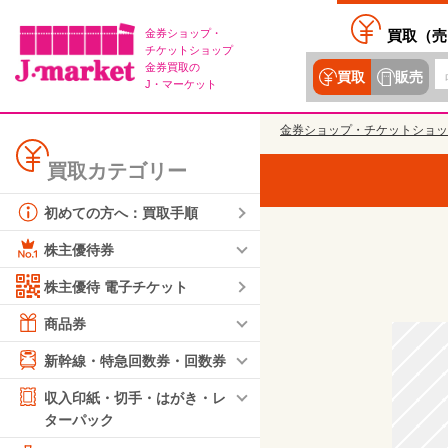
金券ショップ・
買取（
売
チケットショップ
金券買取の
買取
販売
J・マーケット
金券ショップ・チケットショッ
買取カテゴリー
初めての方へ：買取手順
株主優待券
株主優待 電子チケット
商品券
新幹線・特急回数券・回数券
収入印紙・切手・はがき・レ
ターパック