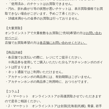
・「使用済み」のチケットはお買取できません。

・汚れ、折れ曲がり等の状態が悪いチケットは、表示買取価格でお買
取できない場合がございます。予めご了承ください。

・18歳未満からの金券のお買取は行っておりません。

【大量買取】

オンラインストアで大量枚数をお買取(ご売却)希望の方は
お問い合わ
せページ
、

店舗でお買取希望の方は
各店舗にお問い合わせください。
【商品詳細】

・各店舗でお支払いの際に、レジにてご提示ください。

　※商品券を使用してご購入いただいた分もアカチャンホンポのポイ
ントは貯まります。

・ネット通販ではご利用いただけません。

・アカチャンホンポの商品券には、有効期限はございません。

・アカチャンホンポの商品券ご利用時に、おつりがでます。

【コラム】

・J・マーケット　オンラインストアが高価買取させていただきます
ので是非ご相談ください。　　

・J・マーケット　オンラインストアは全国(北海道(札幌), 青森, 岩手