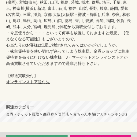
(盛岡), 宮城(仙台), 秋田, 山形, 福島, 茨城, 栃木, 群馬, 埼玉, 千葉, 東
京, 神奈川(横浜), 新潟, 富山, 石川, 福井, 山梨, 長野, 岐阜, 静岡, 愛知
(名古屋), 三重, 滋賀, 京都 大阪(大阪駅・難波・梅田), 兵庫, 奈良, 和歌
山, 鳥取, 島根, 岡山, 広島, 山口, 徳島, 香川, 愛媛, 高知, 福岡, 佐賀, 長
崎, 熊本, 大分, 宮崎, 鹿児島, 沖縄)から買取受付しております。

・今度使うから・・・といって何年も放置しておきますと最悪、【使
えなくなる可能性】もございますので、

心当たりのお客様は1度ご検討されてみてはいかがでしょうか。

・株主優待券を使い切れず余ってしまう株主様、金券ショップに株主
優待券を売りに行けない株主様　J・マーケットオンラインストアが
高価買取させていただきますので是非お持ち下さい。

オンラインストア送付先
関連カテゴリー
金券・チケット買取 > 商品券 > 専門店 > 赤ちゃん本舗(アカチャンホンポ)