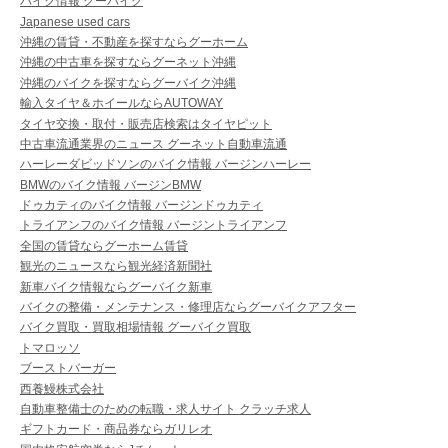
バイク情報 グーバイク
Japanese used cars
沖縄の賃貸・不動産を探すならグーホーム
沖縄の中古車を探すならグーネット沖縄
沖縄のバイクを探すならグーバイク沖縄
輸入タイヤ＆ホイールならAUTOWAY
タイヤ交換・取付・販売店検索はタイヤピット
中古車流通業界のニュース グーネット自動車流通
ハーレーダビッドソンのバイク情報 バージンハーレー
BMWのバイク情報 バージンBMW
ドゥカティのバイク情報 バージンドゥカティ
トライアンフのバイク情報 バージントライアンフ
全国の賃貸ならグーホーム賃貸
観光のニュースなら観光経済新聞社
新車バイク情報ならグーバイク新車
バイクの整備・メンテナンス・修理店ならグーバイクアフター
バイク買取・買取相場情報 グーバイク買取
トマロッソ
ブーストバーガー
西養鰻株式会社
自動車整備士のための転職・求人サイト クラッチ求人
ギフトカード・商品券ならガリレオ