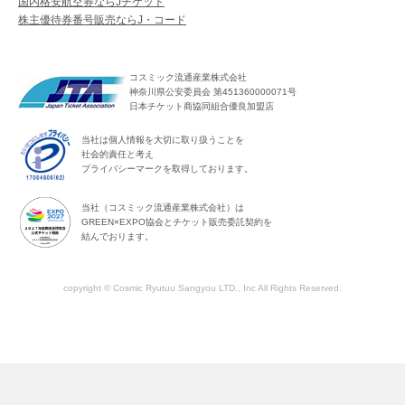
国内格安航空券ならJチケット
株主優待券番号販売ならJ・コード
コスミック流通産業株式会社
神奈川県公安委員会 第451360000071号
日本チケット商協同組合優良加盟店
当社は個人情報を大切に取り扱うことを
社会的責任と考え
プライバシーマークを取得しております。
当社（コスミック流通産業株式会社）は
GREEN×EXPO協会とチケット販売委託契約を
結んでおります。
copyright © Cosmic Ryutuu Sangyou LTD., Inc All Rights Reserved.