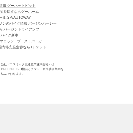
情報 グーネットピット
産を探すならグーホーム
ルならAUTOWAY
ソンのバイク情報 バージンハーレー
報 バージントライアンフ
ーバイク新車
マロッソ
ブーストバーガー
国内格安航空券ならJチケット
当社（コスミック流通産業株式会社）は
GREEN×EXPO協会とチケット販売委託契約を
結んでおります。