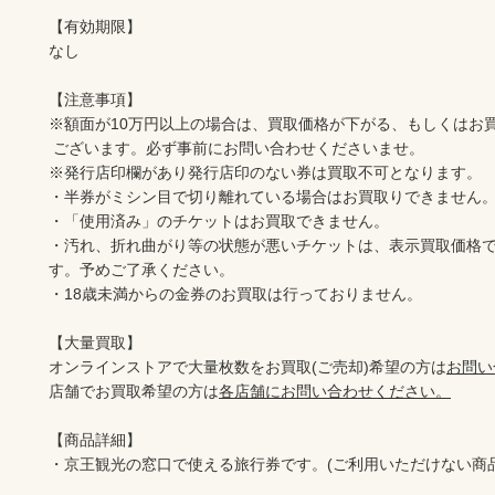
【有効期限】

なし

【注意事項】

※額面が10万円以上の場合は、買取価格が下がる、もしくはお買
 ございます。必ず事前にお問い合わせくださいませ。

※発行店印欄があり発行店印のない券は買取不可となります。

・半券がミシン目で切り離れている場合はお買取りできません。
・「使用済み」のチケットはお買取できません。

・汚れ、折れ曲がり等の状態が悪いチケットは、表示買取価格
す。予めご了承ください。

・18歳未満からの金券のお買取は行っておりません。

【大量買取】

オンラインストアで大量枚数をお買取(ご売却)希望の方は
お問い
店舗でお買取希望の方は
各店舗にお問い合わせください。
【商品詳細】

・京王観光の窓口で使える旅行券です。(ご利用いただけない商品