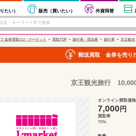
りたい
）
販売（
買いたい
）
外貨両替
プ 金券買取のJ・マーケット
買取TOP
旅行券・宿泊券
旅行券
京王観光
郵送買取 金券を売り
京王観光旅行 10,00
オンライン買取価格
7,000
円
買取率
70%
数量