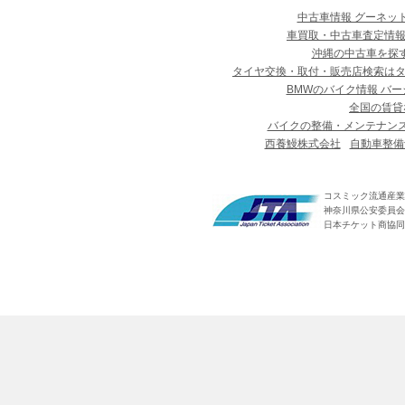
中古車情報 グーネッ
車買取・中古車査定情報
沖縄の中古車を探
タイヤ交換・取付・販売店検索は
BMWのバイク情報 バー
全国の賃貸
バイクの整備・メンテナン
西養鰻株式会社
自動車整備
コスミック流通産業
神奈川県公安委員会 第
日本チケット商協同