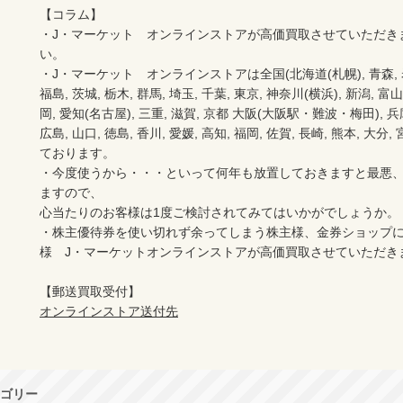
【コラム】

・J・マーケット　オンラインストアが高価買取させていただき
い。　　

・J・マーケット　オンラインストアは全国(北海道(札幌), 青森, 岩手(
福島, 茨城, 栃木, 群馬, 埼玉, 千葉, 東京, 神奈川(横浜), 新潟, 富山,
岡, 愛知(名古屋), 三重, 滋賀, 京都 大阪(大阪駅・難波・梅田), 兵庫,
広島, 山口, 徳島, 香川, 愛媛, 高知, 福岡, 佐賀, 長崎, 熊本, 大
ております。

・今度使うから・・・といって何年も放置しておきますと最悪
ますので、

心当たりのお客様は1度ご検討されてみてはいかがでしょうか。

・株主優待券を使い切れず余ってしまう株主様、金券ショップ
様　J・マーケットオンラインストアが高価買取させていただき
オンラインストア送付先
ゴリー