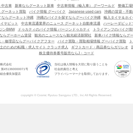
ト中古車
新車ならグーネット新車
中古車情報（輸入車） グーワールド
整備工場
 グーネット買取
バイク情報 グーバイク
Japanese used cars
沖縄の賃貸・不動
すならグーネット沖縄
沖縄のバイクを探すならグーバイク沖縄
輸入タイヤ＆ホイー
タイヤピット
中古車流通業界のニュース グーネット自動車流通
ハーレーダビッド
ジンBMW
ドゥカティのバイク情報 バージンドゥカティ
トライアンフのバイク情
ならグーホーム賃貸
観光のニュースなら観光経済新聞社
新車バイク情報ならグ
ス・修理店ならグーバイクアフター
バイク買取・買取相場情報 グーバイク買取
ト
士のための転職・求人サイト クラッチ求人
ギフトカード・商品券ならガリレオ
株主優待券番号販売ならJ・コード
株式会社
当社は個人情報を大切に取り扱うことを
451360000071号
社会的責任と考え
組合優良加盟店
プライバシーマークを取得しております。
copyright © Cosmic Ryutuu Sangyou LTD., Inc All Rights Reserved.