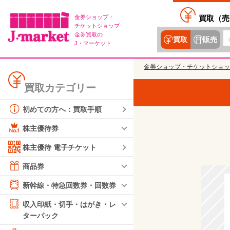
金券ショップ・
買取（
売
チケットショップ
金券買取の
買取
販売
J・マーケット
金券ショップ・チケットショッ
買取カテゴリー
初めての方へ：買取手順
株主優待券
株主優待 電子チケット
商品券
新幹線・特急回数券・回数券
収入印紙・切手・はがき・レ
ターパック