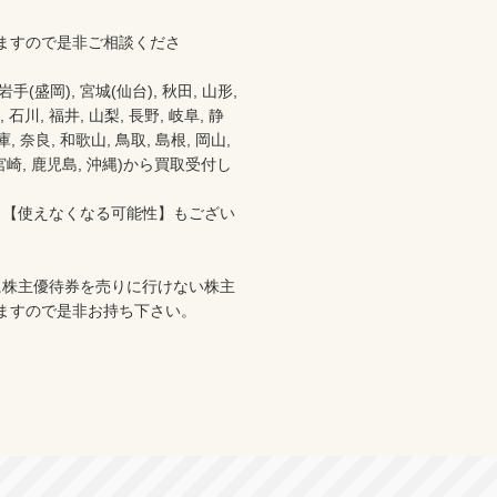
ますので是非ご相談くださ
盛岡), 宮城(仙台), 秋田, 山形, 
 石川, 福井, 山梨, 長野, 岐阜, 静
 奈良, 和歌山, 鳥取, 島根, 岡山, 
分, 宮崎, 鹿児島, 沖縄)から買取受付し
、【使えなくなる可能性】もござい
に株主優待券を売りに行けない株主
ますので是非お持ち下さい。
