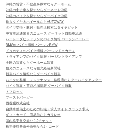
沖縄の賃貸・不動産を探すならグーホーム
沖縄の中古車を探すならグーネット沖縄
沖縄のバイクを探すならグーバイク沖縄
輸入タイヤ＆ホイールならAUTOWAY
タイヤ交換・取付・販売店検索はタイヤピット
中古車流通業界のニュース グーネット自動車流通
ハーレーダビッドソンのバイク情報 バージンハーレー
BMWのバイク情報 バージンBMW
ドゥカティのバイク情報 バージンドゥカティ
トライアンフのバイク情報 バージントライアンフ
全国の賃貸ならグーホーム賃貸
観光のニュースなら観光経済新聞社
新車バイク情報ならグーバイク新車
バイクの整備・メンテナンス・修理店ならグーバイクアフター
バイク買取・買取相場情報 グーバイク買取
トマロッソ
ブーストバーガー
西養鰻株式会社
自動車整備士のための転職・求人サイト クラッチ求人
ギフトカード・商品券ならガリレオ
国内格安航空券ならJチケット
株主優待券番号販売ならJ・コード