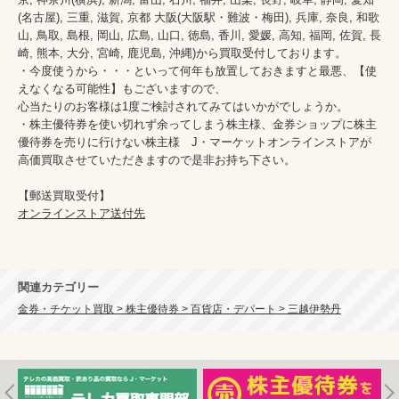
(名古屋), 三重, 滋賀, 京都 大阪(大阪駅・難波・梅田), 兵庫, 奈良, 和歌
山, 鳥取, 島根, 岡山, 広島, 山口, 徳島, 香川, 愛媛, 高知, 福岡, 佐賀, 長
崎, 熊本, 大分, 宮崎, 鹿児島, 沖縄)から買取受付しております。

・今度使うから・・・といって何年も放置しておきますと最悪、【使
えなくなる可能性】もございますので、

心当たりのお客様は1度ご検討されてみてはいかがでしょうか。

・株主優待券を使い切れず余ってしまう株主様、金券ショップに株主
優待券を売りに行けない株主様　J・マーケットオンラインストアが
高価買取させていただきますので是非お持ち下さい。

オンラインストア送付先
関連カテゴリー
金券・チケット買取 > 株主優待券 > 百貨店・デパート > 三越伊勢丹