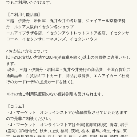
でもご利用いただけます。

【ご利用可能店舗】

三越、伊勢丹、岩田屋、丸井今井の各店舗、ジェイアール京都伊勢
丹、ルクア大阪内イセタン各ショップ

エムアイプラザ各店、イセタンアウトレットストア各店、イセタンサ
ローネ、イセタンサローネメンズ、イセタンハウス

○お支払い方法について

以下のお支払い方法で100円(消費税を除く)以上のお買物に適用いたし
ます。

 現金、三越・伊勢丹・岩田屋・丸井今井発行の商品券、全国百貨店共
通商品券、百貨店ギフトカード、商品お取替券、エムアイカード社発
行のカード(一部の提携カードを除く)。

※その他ご利用限度額のない優待割引も受けられます。

【コラム】

・J・マーケット　オンラインストアが高価買取させていただきます
ので是非ご相談ください。　　

・J・マーケット　オンラインストアは全国(北海道(札幌), 青森, 岩手
(盛岡), 宮城(仙台), 秋田, 山形, 福島, 茨城, 栃木, 群馬, 埼玉, 千葉, 東
京, 神奈川(横浜), 新潟, 富山, 石川, 福井, 山梨, 長野, 岐阜, 静岡, 愛知