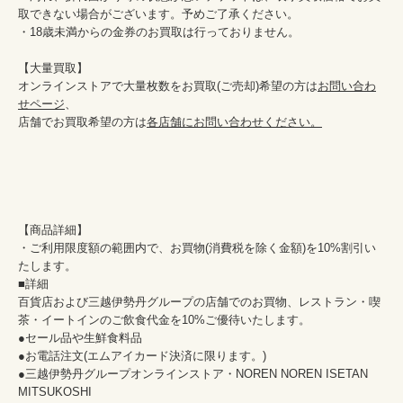
取できない場合がございます。予めご了承ください。

・18歳未満からの金券のお買取は行っておりません。

【大量買取】

オンラインストアで大量枚数をお買取(ご売却)希望の方は
お問い合わ
せページ
、

店舗でお買取希望の方は
各店舗にお問い合わせください。
【商品詳細】

・ご利用限度額の範囲内で、お買物(消費税を除く金額)を10%割引い
たします。

■詳細

百貨店および三越伊勢丹グループの店舗でのお買物、レストラン・喫
茶・イートインのご飲食代金を10%ご優待いたします。 

●セール品や生鮮食料品

●お電話注文(エムアイカード決済に限ります。)

●三越伊勢丹グループオンラインストア・NOREN NOREN ISETAN 
MITSUKOSHI
