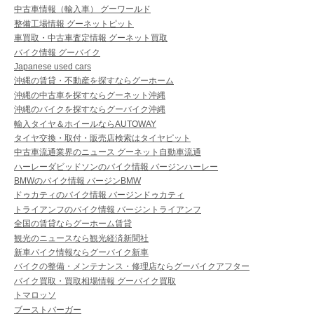
中古車情報（輸入車） グーワールド
整備工場情報 グーネットピット
車買取・中古車査定情報 グーネット買取
バイク情報 グーバイク
Japanese used cars
沖縄の賃貸・不動産を探すならグーホーム
沖縄の中古車を探すならグーネット沖縄
沖縄のバイクを探すならグーバイク沖縄
輸入タイヤ＆ホイールならAUTOWAY
タイヤ交換・取付・販売店検索はタイヤピット
中古車流通業界のニュース グーネット自動車流通
ハーレーダビッドソンのバイク情報 バージンハーレー
BMWのバイク情報 バージンBMW
ドゥカティのバイク情報 バージンドゥカティ
トライアンフのバイク情報 バージントライアンフ
全国の賃貸ならグーホーム賃貸
観光のニュースなら観光経済新聞社
新車バイク情報ならグーバイク新車
バイクの整備・メンテナンス・修理店ならグーバイクアフター
バイク買取・買取相場情報 グーバイク買取
トマロッソ
ブーストバーガー