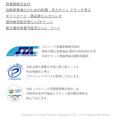
西養鰻株式会社
自動車整備士のための転職・求人サイト クラッチ求人
ギフトカード・商品券ならガリレオ
国内格安航空券ならJチケット
株主優待券番号販売ならJ・コード
コスミック流通産業株式会社
神奈川県公安委員会 第451360000071号
日本チケット商協同組合優良加盟店
当社は個人情報を大切に取り扱うことを
社会的責任と考え
プライバシーマークを取得しております。
当社（コスミック流通産業株式会社）は
GREEN×EXPO協会とチケット販売委託契約を
結んでおります。
copyright © Cosmic Ryutuu Sangyou LTD., Inc All Rights Reserved.