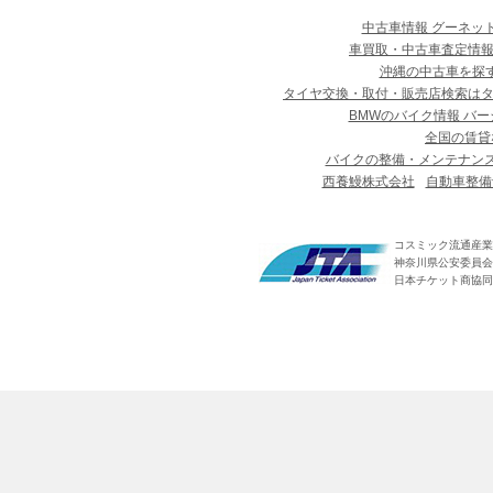
中古車情報 グーネッ
車買取・中古車査定情報
沖縄の中古車を探
タイヤ交換・取付・販売店検索は
BMWのバイク情報 バー
全国の賃貸
バイクの整備・メンテナン
西養鰻株式会社
自動車整備
コスミック流通産業
神奈川県公安委員会 第
日本チケット商協同