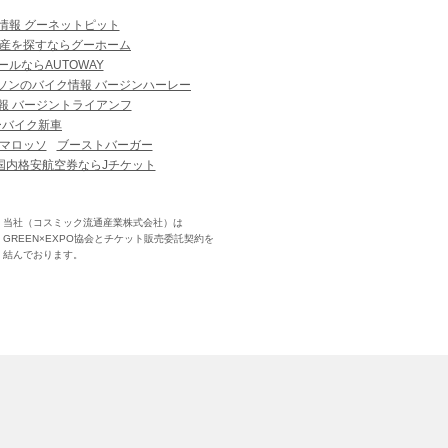
情報 グーネットピット
産を探すならグーホーム
ルならAUTOWAY
ソンのバイク情報 バージンハーレー
報 バージントライアンフ
ーバイク新車
マロッソ
ブーストバーガー
国内格安航空券ならJチケット
当社（コスミック流通産業株式会社）は
GREEN×EXPO協会とチケット販売委託契約を
結んでおります。