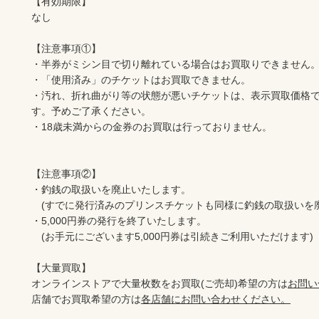
【有効期限】

なし

【注意事項①】

・半券がミシン目で切り離れている場合はお買取りできません。
・「使用済み」のチケットはお買取できません。

・汚れ、折れ曲がり等の状態が悪いチケットは、表示買取価格
す。予めご了承ください。

・18歳未満からの金券のお買取は行っておりません。

【注意事項②】

・釣銭の取扱いを廃止いたします。

　(すでに発行済みのプリンスチケットも同様に釣銭の取扱いを廃
・5,000円券の発行を終了いたします。

　(お手元にございます5,000円券は引続きご利用いただけます)

【大量買取】

オンラインストアで大量枚数をお買取(ご売却)希望の方は
お問い
店舗でお買取希望の方は
各店舗にお問い合わせください。