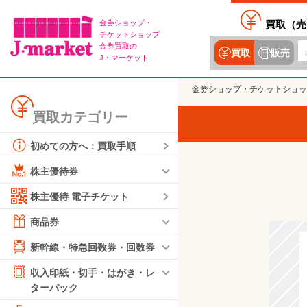
金券ショップ・
買取（
売
チケットショップ
金券買取の
買取
販売
J・マーケット
金券ショップ・チケットショッ
買取カテゴリー
初めての方へ：買取手順
株主優待券
株主優待 電子チケット
商品券
新幹線・特急回数券・回数券
収入印紙・切手・はがき・レ
ターパック