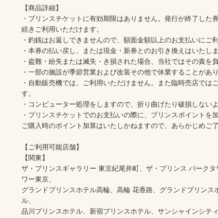
【商品詳細】

・プリンスチケットに有効期限はありません。発行が終了した
続きご利用いただけます。 

・釣銭はお返しできませんので、額面金額以上のお支払いにご利用
・本券の払い戻し、または現金・新券とのお引き換えはいたしませ
・盗難・紛失または滅失・き損された場合、当社ではその責を負い
・一部の施設が季節営業および改装その他で休業することがありま
・自動販売機では、ご利用いただけません。また臨時売店では
す。 

・コンピューター処理をしますので、折り曲げたり破損しないよう
・プリンスチケットでのお支払いの際に、プリンスポイントを
ご購入時のポイント加算はいたしかねますので、あらかじめご了
【ご利用可能店舗】

【関東】

ザ・プリンスギャラリー 東京紀尾井町、ザ・プリンス パークタ
ワー東京、

グランドプリンスホテル高輪、高輪 花香路、グランドプリンス
ル、

品川プリンスホテル、新宿プリンスホテル、サンシャインシテ