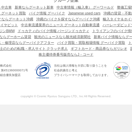
グループ企業
ト中古車
新車ならグーネット新車
中古車情報（輸入車） グーワールド
整備工場
 グーネット買取
バイク情報 グーバイク
Japanese used cars
沖縄の賃貸・不動
すならグーネット沖縄
沖縄のバイクを探すならグーバイク沖縄
輸入タイヤ＆ホイー
タイヤピット
中古車流通業界のニュース グーネット自動車流通
ハーレーダビッド
ジンBMW
ドゥカティのバイク情報 バージンドゥカティ
トライアンフのバイク情
ならグーホーム賃貸
観光のニュースなら観光経済新聞社
新車バイク情報ならグ
ス・修理店ならグーバイクアフター
バイク買取・買取相場情報 グーバイク買取
ト
士のための転職・求人サイト クラッチ求人
ギフトカード・商品券ならガリレオ
株主優待券番号販売ならJ・コード
株式会社
当社は個人情報を大切に取り扱うことを
451360000071号
社会的責任と考え
組合優良加盟店
プライバシーマークを取得しております。
copyright © Cosmic Ryutuu Sangyou LTD., Inc All Rights Reserved.