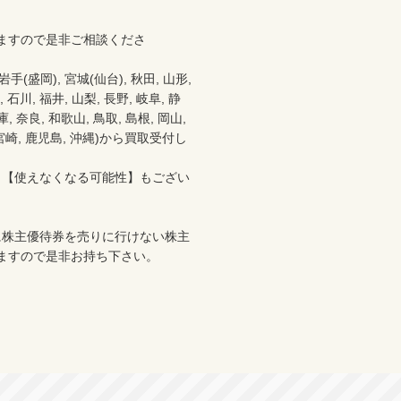
ますので是非ご相談くださ
盛岡), 宮城(仙台), 秋田, 山形, 
 石川, 福井, 山梨, 長野, 岐阜, 静
 奈良, 和歌山, 鳥取, 島根, 岡山, 
分, 宮崎, 鹿児島, 沖縄)から買取受付し
、【使えなくなる可能性】もござい
に株主優待券を売りに行けない株主
ますので是非お持ち下さい。
