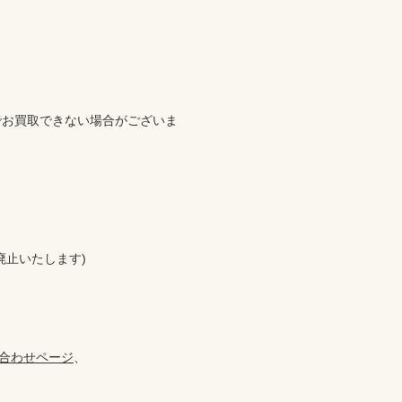


でお買取できない場合がございま
止いたします)

合わせページ
、
