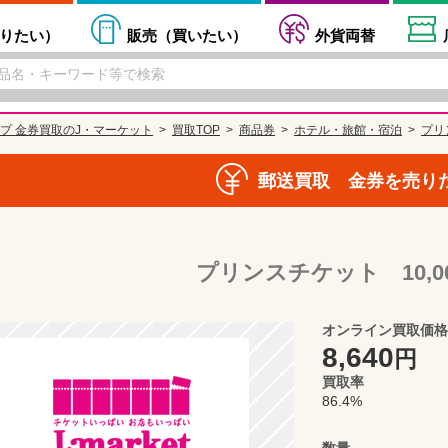
りたい
）
販売（
買いたい
）
外貨両替
プ 金券買取のJ・マーケット
買取TOP
商品券
ホテル・旅館・宿泊
プリ
郵送買取 金券を売り
プリンスチケット 10,
オンライン買取価格
8,640
円
買取率
86.4%
数量