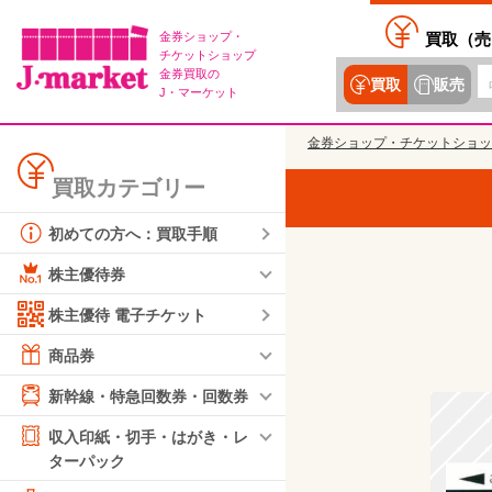
金券ショップ・
買取（
売
チケットショップ
金券買取の
買取
販売
J・マーケット
金券ショップ・チケットショッ
買取カテゴリー
初めての方へ：買取手順
株主優待券
株主優待 電子チケット
商品券
新幹線・特急回数券・回数券
収入印紙・切手・はがき・レ
ターパック