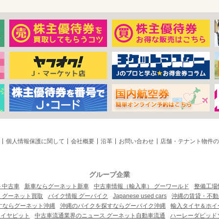
個人情報保護に関して
会社概要
沿革
お問い合わせ
店舗・テナント物件の
グループ企業
ト中古車
新車ならグーネット新車
中古車情報（輸入車） グーワールド
整備工場
 グーネット買取
バイク情報 グーバイク
Japanese used cars
沖縄の賃貸・不動
すならグーネット沖縄
沖縄のバイクを探すならグーバイク沖縄
輸入タイヤ＆ホイー
タイヤピット
中古車流通業界のニュース グーネット自動車流通
ハーレーダビッド