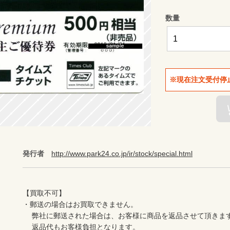
数量
※現在注文受付停
発行者
http://www.park24.co.jp/ir/stock/special.html
【買取不可】

・郵送の場合はお買取できません。

 　弊社に郵送された場合は、お客様に商品を返品させて頂きます。

 　返品代もお客様負担となります。
