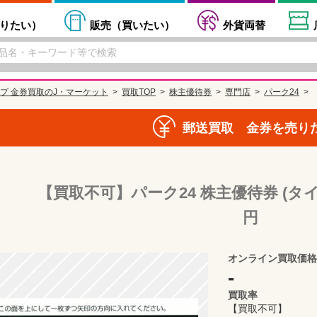
りたい
）
販売（
買いたい
）
外貨両替
プ 金券買取のJ・マーケット
買取TOP
株主優待券
専門店
パーク24
郵送買取 金券を売り
【買取不可】パーク24 株主優待券 (タ
円
オンライン買取価格
-
買取率
【買取不可】