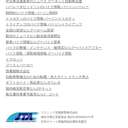
中古車流通業界のニュース グーネット自動車流通
ハーレーダビッドソンのバイク情報 バージンハーレー
BMWのバイク情報 バージンBMW
ドゥカティのバイク情報 バージンドゥカティ
トライアンフのバイク情報 バージントライアンフ
全国の賃貸ならグーホーム賃貸
観光のニュースなら観光経済新聞社
新車バイク情報ならグーバイク新車
バイクの整備・メンテナンス・修理店ならグーバイクアフター
バイク買取・買取相場情報 グーバイク買取
トマロッソ
ブーストバーガー
西養鰻株式会社
自動車整備士のための転職・求人サイト クラッチ求人
ギフトカード・商品券ならガリレオ
国内格安航空券ならJチケット
株主優待券番号販売ならJ・コード
コスミック流通産業株式会社
神奈川県公安委員会 第451360000071号
日本チケット商協同組合優良加盟店