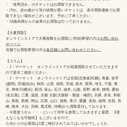
・「使用済み」のチケットはお買取できません。

・汚れ、折れ曲がり等の状態が悪いチケットは、表示買取価格でお買
取できない場合がございます。予めご了承ください。

・18歳未満からの金券のお買取は行っておりません。

【大量買取】

オンラインストアで大量枚数をお買取(ご売却)希望の方は
お問い合わ
せページ
、

店舗でお買取希望の方は
各店舗にお問い合わせください。
【コラム】

・J・マーケット　オンラインストアが高価買取させていただきます
ので是非ご相談ください。　　

・J・マーケット　オンラインストアは全国(北海道(札幌), 青森, 岩手
(盛岡), 宮城(仙台), 秋田, 山形, 福島, 茨城, 栃木, 群馬, 埼玉, 千葉, 東
京, 神奈川(横浜), 新潟, 富山, 石川, 福井, 山梨, 長野, 岐阜, 静岡, 愛知
(名古屋), 三重, 滋賀, 京都 大阪(大阪駅・難波・梅田), 兵庫, 奈良, 和歌
山, 鳥取, 島根, 岡山, 広島, 山口, 徳島, 香川, 愛媛, 高知, 福岡, 佐賀, 長
崎, 熊本, 大分, 宮崎, 鹿児島, 沖縄)から買取受付しております。

・今度使うから・・・といって何年も放置しておきますと最悪、【使
えなくなる可能性】もございますので、

心当たりのお客様は1度ご検討されてみてはいかがでしょうか。
