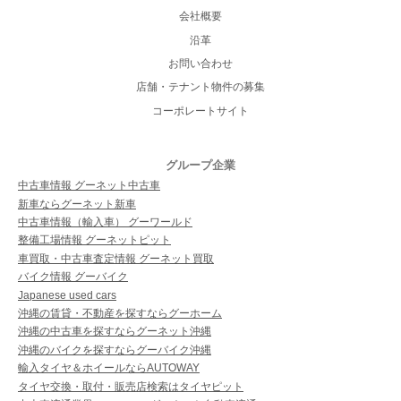
会社概要
沿革
お問い合わせ
店舗・テナント物件の募集
コーポレートサイト
グループ企業
中古車情報 グーネット中古車
新車ならグーネット新車
中古車情報（輸入車） グーワールド
整備工場情報 グーネットピット
車買取・中古車査定情報 グーネット買取
バイク情報 グーバイク
Japanese used cars
沖縄の賃貸・不動産を探すならグーホーム
沖縄の中古車を探すならグーネット沖縄
沖縄のバイクを探すならグーバイク沖縄
輸入タイヤ＆ホイールならAUTOWAY
タイヤ交換・取付・販売店検索はタイヤピット