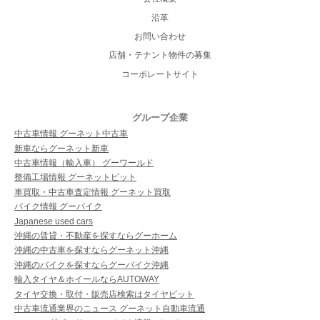
沿革
お問い合わせ
店舗・テナント物件の募集
コーポレートサイト
グループ企業
中古車情報 グーネット中古車
新車ならグーネット新車
中古車情報（輸入車） グーワールド
整備工場情報 グーネットピット
車買取・中古車査定情報 グーネット買取
バイク情報 グーバイク
Japanese used cars
沖縄の賃貸・不動産を探すならグーホーム
沖縄の中古車を探すならグーネット沖縄
沖縄のバイクを探すならグーバイク沖縄
輸入タイヤ＆ホイールならAUTOWAY
タイヤ交換・取付・販売店検索はタイヤピット
中古車流通業界のニュース グーネット自動車流通