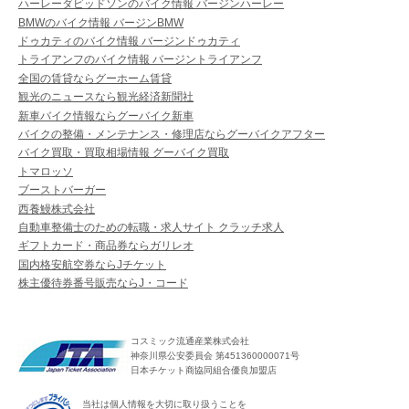
ハーレーダビッドソンのバイク情報 バージンハーレー
BMWのバイク情報 バージンBMW
ドゥカティのバイク情報 バージンドゥカティ
トライアンフのバイク情報 バージントライアンフ
全国の賃貸ならグーホーム賃貸
観光のニュースなら観光経済新聞社
新車バイク情報ならグーバイク新車
バイクの整備・メンテナンス・修理店ならグーバイクアフター
バイク買取・買取相場情報 グーバイク買取
トマロッソ
ブーストバーガー
西養鰻株式会社
自動車整備士のための転職・求人サイト クラッチ求人
ギフトカード・商品券ならガリレオ
国内格安航空券ならJチケット
株主優待券番号販売ならJ・コード
コスミック流通産業株式会社
神奈川県公安委員会 第451360000071号
日本チケット商協同組合優良加盟店
当社は個人情報を大切に取り扱うことを