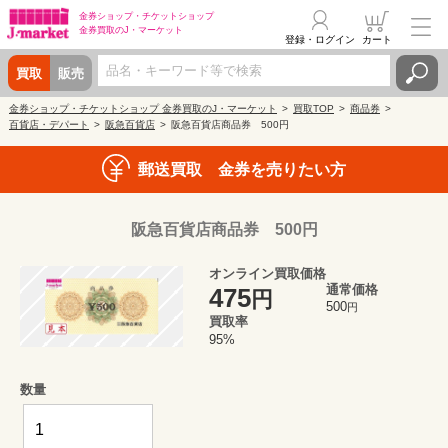
金券ショップ・
チケットショップ
金券買取の
J・マーケット
登録・ログイン
カート
買取
販売
金券ショップ・チケットショップ 金券買取のJ・マーケット
買取TOP
商品券
百貨店・デパート
阪急百貨店
阪急百貨店商品券 500円
郵送買取 金券を売りたい方
阪急百貨店商品券 500円
オンライン買取価格
通常価格
475
円
500
円
買取率
95%
数量