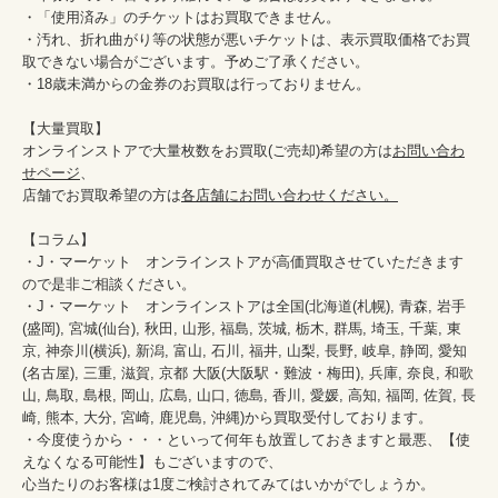
・「使用済み」のチケットはお買取できません。

・汚れ、折れ曲がり等の状態が悪いチケットは、表示買取価格でお買
取できない場合がございます。予めご了承ください。

・18歳未満からの金券のお買取は行っておりません。

【大量買取】

オンラインストアで大量枚数をお買取(ご売却)希望の方は
お問い合わ
せページ
、

店舗でお買取希望の方は
各店舗にお問い合わせください。
【コラム】

・J・マーケット　オンラインストアが高価買取させていただきます
ので是非ご相談ください。　　

・J・マーケット　オンラインストアは全国(北海道(札幌), 青森, 岩手
(盛岡), 宮城(仙台), 秋田, 山形, 福島, 茨城, 栃木, 群馬, 埼玉, 千葉, 東
京, 神奈川(横浜), 新潟, 富山, 石川, 福井, 山梨, 長野, 岐阜, 静岡, 愛知
(名古屋), 三重, 滋賀, 京都 大阪(大阪駅・難波・梅田), 兵庫, 奈良, 和歌
山, 鳥取, 島根, 岡山, 広島, 山口, 徳島, 香川, 愛媛, 高知, 福岡, 佐賀, 長
崎, 熊本, 大分, 宮崎, 鹿児島, 沖縄)から買取受付しております。

・今度使うから・・・といって何年も放置しておきますと最悪、【使
えなくなる可能性】もございますので、

心当たりのお客様は1度ご検討されてみてはいかがでしょうか。
