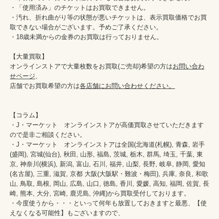
・「使用済み」のチケットはお買取できません。

・汚れ、折れ曲がり等の状態が悪いチケットは、表示買取価格でお買
取できない場合がございます。予めご了承ください。

・18歳未満からの金券のお買取は行っておりません。

【大量買取】

オンラインストアで大量枚数をお買取(ご売却)希望の方は
お問い合わ
せページ
、

店舗でお買取希望の方は
各店舗にお問い合わせください。
【コラム】

・J・マーケット　オンラインストアが高価買取させていただきます
ので是非ご相談ください。　　

・J・マーケット　オンラインストアは全国(北海道(札幌), 青森, 岩手
(盛岡), 宮城(仙台), 秋田, 山形, 福島, 茨城, 栃木, 群馬, 埼玉, 千葉, 東
京, 神奈川(横浜), 新潟, 富山, 石川, 福井, 山梨, 長野, 岐阜, 静岡, 愛知
(名古屋), 三重, 滋賀, 京都 大阪(大阪駅・難波・梅田), 兵庫, 奈良, 和歌
山, 鳥取, 島根, 岡山, 広島, 山口, 徳島, 香川, 愛媛, 高知, 福岡, 佐賀, 長
崎, 熊本, 大分, 宮崎, 鹿児島, 沖縄)から買取受付しております。

・今度使うから・・・といって何年も放置しておきますと最悪、【使
えなくなる可能性】もございますので、
