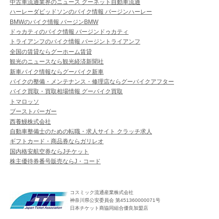
中古車流通業界のニュース グーネット自動車流通
ハーレーダビッドソンのバイク情報 バージンハーレー
BMWのバイク情報 バージンBMW
ドゥカティのバイク情報 バージンドゥカティ
トライアンフのバイク情報 バージントライアンフ
全国の賃貸ならグーホーム賃貸
観光のニュースなら観光経済新聞社
新車バイク情報ならグーバイク新車
バイクの整備・メンテナンス・修理店ならグーバイクアフター
バイク買取・買取相場情報 グーバイク買取
トマロッソ
ブーストバーガー
西養鰻株式会社
自動車整備士のための転職・求人サイト クラッチ求人
ギフトカード・商品券ならガリレオ
国内格安航空券ならJチケット
株主優待券番号販売ならJ・コード
コスミック流通産業株式会社
神奈川県公安委員会 第451360000071号
日本チケット商協同組合優良加盟店