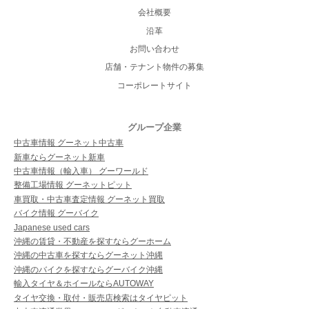
会社概要
沿革
お問い合わせ
店舗・テナント物件の募集
コーポレートサイト
グループ企業
中古車情報 グーネット中古車
新車ならグーネット新車
中古車情報（輸入車） グーワールド
整備工場情報 グーネットピット
車買取・中古車査定情報 グーネット買取
バイク情報 グーバイク
Japanese used cars
沖縄の賃貸・不動産を探すならグーホーム
沖縄の中古車を探すならグーネット沖縄
沖縄のバイクを探すならグーバイク沖縄
輸入タイヤ＆ホイールならAUTOWAY
タイヤ交換・取付・販売店検索はタイヤピット