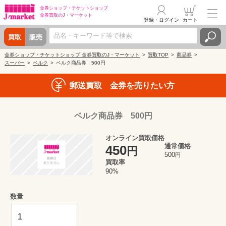
金券ショップ・
チケットショップ
金券買取の
J・マーケット
登録・ログイン
カート
買取
販売
金券ショップ・チケットショップ 金券買取のJ・マーケット
買取TOP
商品券
スーパー
ベルク
ベルク商品券 500円
郵送買取 金券を売りたい方
ベルク商品券 500円
オンライン買取価格
通常価格
450
円
500
円
買取率
90%
数量