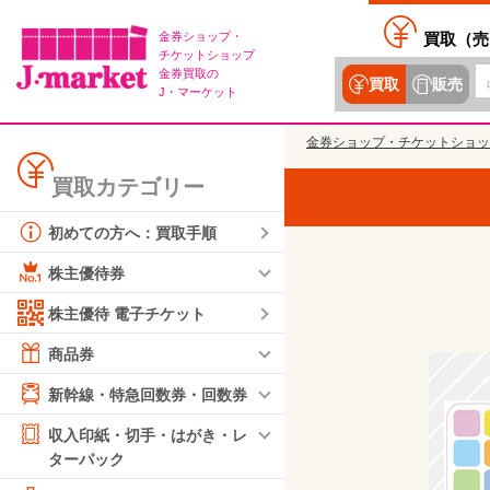
金券ショップ・
買取（
売
チケットショップ
金券買取の
買取
販売
J・マーケット
金券ショップ・チケットショッ
買取カテゴリー
初めての方へ：買取手順
株主優待券
株主優待 電子チケット
商品券
新幹線・特急回数券・回数券
収入印紙・切手・はがき・レ
ターパック