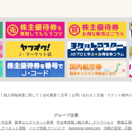
個人情報保護に関して
会社概要
沿革
お問い合わせ
店舗・テナント物件の
グループ企業
ト中古車
新車ならグーネット新車
中古車情報（輸入車） グーワールド
整備工場
 グーネット買取
バイク情報 グーバイク
Japanese used cars
沖縄の賃貸・不動