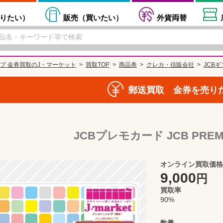
りたい
）
販売（
買いたい
）
外貨両替
プ 金券買取のJ・マーケット
買取TOP
商品券
クレカ・信販会社
JCB
郵送買取 金券を売り
JCBプレモカード JCB PREMO
オンライン買取価格
9,000
円
買取率
90%
数量