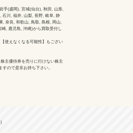
盛岡), 宮城(仙台), 秋田, 山形, 
 石川, 福井, 山梨, 長野, 岐阜, 静
 奈良, 和歌山, 鳥取, 島根, 岡山, 
分, 宮崎, 鹿児島, 沖縄)から買取受付し
、【使えなくなる可能性】もござい
に株主優待券を売りに行けない株主
ますので是非お持ち下さい。

)