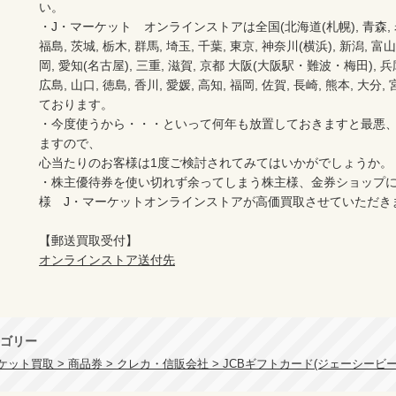
い。　　

・J・マーケット　オンラインストアは全国(北海道(札幌), 青森, 岩手(
福島, 茨城, 栃木, 群馬, 埼玉, 千葉, 東京, 神奈川(横浜), 新潟, 富山,
岡, 愛知(名古屋), 三重, 滋賀, 京都 大阪(大阪駅・難波・梅田), 兵庫,
広島, 山口, 徳島, 香川, 愛媛, 高知, 福岡, 佐賀, 長崎, 熊本, 大
ております。

・今度使うから・・・といって何年も放置しておきますと最悪
ますので、

心当たりのお客様は1度ご検討されてみてはいかがでしょうか。

・株主優待券を使い切れず余ってしまう株主様、金券ショップ
様　J・マーケットオンラインストアが高価買取させていただき
オンラインストア送付先
ゴリー
ット買取 > 商品券 > クレカ・信販会社 > JCBギフトカード(ジェーシービー