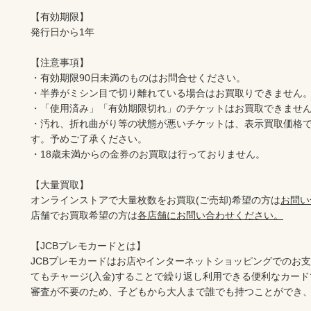
【有効期限】

発行日から1年

【注意事項】

・有効期限90日未満のものはお問合せください。

・半券がミシン目で切り離れている場合はお買取りできません。
・「使用済み」「有効期限切れ」のチケットはお買取できません
・汚れ、折れ曲がり等の状態が悪いチケットは、表示買取価格
す。予めご了承ください。

・18歳未満からの金券のお買取は行っておりません。

【大量買取】

オンラインストアで大量枚数をお買取(ご売却)希望の方は
お問い
店舗でお買取希望の方は
各店舗にお問い合わせください。
【JCBプレモカードとは】

JCBプレモカードはお店やインターネットショッピングでのお
てもチャージ(入金)することで繰り返し利用できる便利なカー
審査が不要のため、子どもから大人まで誰でも持つことができ、