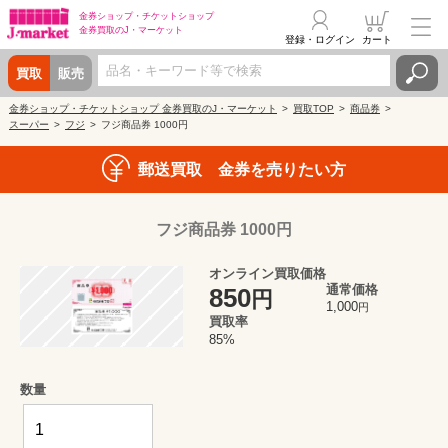
金券ショップ・
チケットショップ
金券買取の
J・マーケット
登録・ログイン
カート
買取
販売
金券ショップ・チケットショップ 金券買取のJ・マーケット
買取TOP
商品券
スーパー
フジ
フジ商品券 1000円
郵送買取 金券を売りたい方
フジ商品券 1000円
オンライン買取価格
通常価格
850
円
1,000
円
買取率
85%
数量