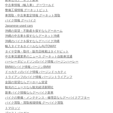
中古車情報（輸入車） グーワールド
整備工場情報 グーネットピット
車買取・中古車査定情報 グーネット買取
バイク情報 グーバイク
Japanese used cars
沖縄の賃貸・不動産を探すならグーホーム
沖縄の中古車を探すならグーネット沖縄
沖縄のバイクを探すならグーバイク沖縄
輸入タイヤ＆ホイールならAUTOWAY
タイヤ交換・取付・販売店検索はタイヤピット
中古車流通業界のニュース グーネット自動車流通
ハーレーダビッドソンのバイク情報 バージンハーレー
BMWのバイク情報 バージンBMW
ドゥカティのバイク情報 バージンドゥカティ
トライアンフのバイク情報 バージントライアンフ
全国の賃貸ならグーホーム賃貸
観光のニュースなら観光経済新聞社
新車バイク情報ならグーバイク新車
バイクの整備・メンテナンス・修理店ならグーバイクアフター
バイク買取・買取相場情報 グーバイク買取
トマロッソ