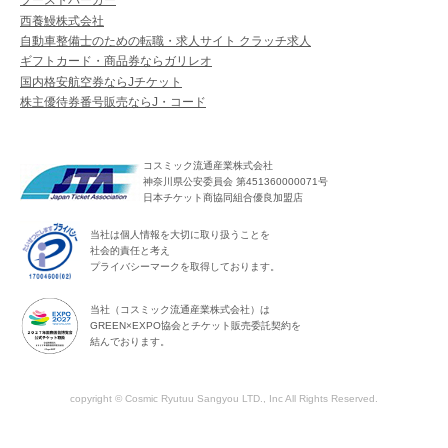
ブーストバーガー
西養鰻株式会社
自動車整備士のための転職・求人サイト クラッチ求人
ギフトカード・商品券ならガリレオ
国内格安航空券ならJチケット
株主優待券番号販売ならJ・コード
コスミック流通産業株式会社
神奈川県公安委員会 第451360000071号
日本チケット商協同組合優良加盟店
当社は個人情報を大切に取り扱うことを
社会的責任と考え
プライバシーマークを取得しております。
当社（コスミック流通産業株式会社）は
GREEN×EXPO協会とチケット販売委託契約を
結んでおります。
copyright © Cosmic Ryutuu Sangyou LTD., Inc All Rights Reserved.