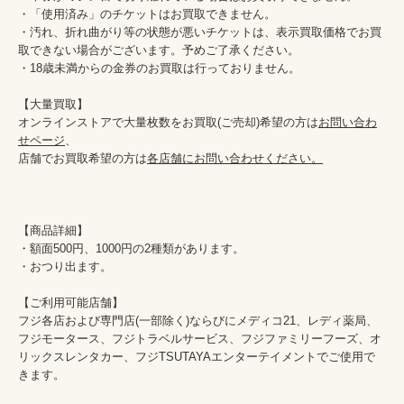
・「使用済み」のチケットはお買取できません。

・汚れ、折れ曲がり等の状態が悪いチケットは、表示買取価格でお買
取できない場合がございます。予めご了承ください。

・18歳未満からの金券のお買取は行っておりません。

【大量買取】

オンラインストアで大量枚数をお買取(ご売却)希望の方は
お問い合わ
せページ
、

店舗でお買取希望の方は
各店舗にお問い合わせください。
【商品詳細】

・額面500円、1000円の2種類があります。

・おつり出ます。

【ご利用可能店舗】

フジ各店および専門店(一部除く)ならびにメディコ21、レディ薬局、
フジモータース、フジトラベルサービス、フジファミリーフーズ、オ
リックスレンタカー、フジTSUTAYAエンターテイメントでご使用で
きます。
