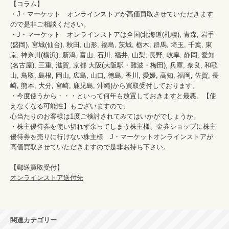
【コラム】

・J・マーケット　オンラインストアが高価買取させていただきます
ので是非ご相談ください。　　

・J・マーケット　オンラインストアは全国(北海道(札幌), 青森, 岩手
(盛岡), 宮城(仙台), 秋田, 山形, 福島, 茨城, 栃木, 群馬, 埼玉, 千葉, 東
京, 神奈川(横浜), 新潟, 富山, 石川, 福井, 山梨, 長野, 岐阜, 静岡, 愛知
(名古屋), 三重, 滋賀, 京都 大阪(大阪駅・難波・梅田), 兵庫, 奈良, 和歌
山, 鳥取, 島根, 岡山, 広島, 山口, 徳島, 香川, 愛媛, 高知, 福岡, 佐賀, 長
崎, 熊本, 大分, 宮崎, 鹿児島, 沖縄)から買取受付しております。

・今度使うから・・・といって何年も放置しておきますと最悪、【使
えなくなる可能性】もございますので、

心当たりのお客様は1度ご検討されてみてはいかがでしょうか。

・株主優待券を使い切れず余ってしまう株主様、金券ショップに株主
優待券を売りに行けない株主様　J・マーケットオンラインストアが
高価買取させていただきますので是非お持ち下さい。

オンラインストア送付先
関連カテゴリー