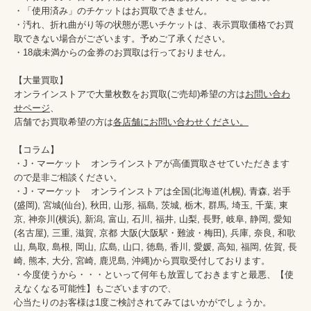
・「使用済み」のチケットはお買取できません。

・汚れ、折れ曲がり等の状態が悪いチケットは、表示買取価格でお買
取できない場合がございます。予めご了承ください。

・18歳未満からの金券のお買取は行っておりません。

【大量買取】

オンラインストアで大量枚数をお買取(ご売却)希望の方は
お問い合わ
せページ
、

店舗でお買取希望の方は
各店舗にお問い合わせください。
【コラム】

・J・マーケット　オンラインストアが高価買取させていただきます
ので是非ご相談ください。　　

・J・マーケット　オンラインストアは全国(北海道(札幌), 青森, 岩手
(盛岡), 宮城(仙台), 秋田, 山形, 福島, 茨城, 栃木, 群馬, 埼玉, 千葉, 東
京, 神奈川(横浜), 新潟, 富山, 石川, 福井, 山梨, 長野, 岐阜, 静岡, 愛知
(名古屋), 三重, 滋賀, 京都 大阪(大阪駅・難波・梅田), 兵庫, 奈良, 和歌
山, 鳥取, 島根, 岡山, 広島, 山口, 徳島, 香川, 愛媛, 高知, 福岡, 佐賀, 長
崎, 熊本, 大分, 宮崎, 鹿児島, 沖縄)から買取受付しております。

・今度使うから・・・といって何年も放置しておきますと最悪、【使
えなくなる可能性】もございますので、

心当たりのお客様は1度ご検討されてみてはいかがでしょうか。
