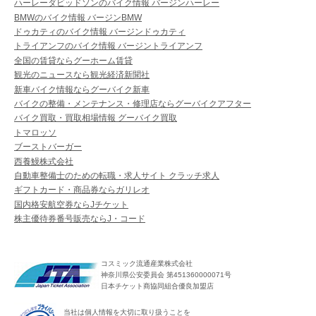
ハーレーダビッドソンのバイク情報 バージンハーレー
BMWのバイク情報 バージンBMW
ドゥカティのバイク情報 バージンドゥカティ
トライアンフのバイク情報 バージントライアンフ
全国の賃貸ならグーホーム賃貸
観光のニュースなら観光経済新聞社
新車バイク情報ならグーバイク新車
バイクの整備・メンテナンス・修理店ならグーバイクアフター
バイク買取・買取相場情報 グーバイク買取
トマロッソ
ブーストバーガー
西養鰻株式会社
自動車整備士のための転職・求人サイト クラッチ求人
ギフトカード・商品券ならガリレオ
国内格安航空券ならJチケット
株主優待券番号販売ならJ・コード
コスミック流通産業株式会社
神奈川県公安委員会 第451360000071号
日本チケット商協同組合優良加盟店
当社は個人情報を大切に取り扱うことを