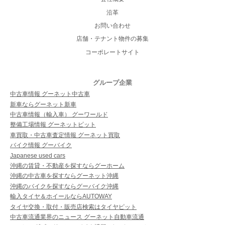
沿革
お問い合わせ
店舗・テナント物件の募集
コーポレートサイト
グループ企業
中古車情報 グーネット中古車
新車ならグーネット新車
中古車情報（輸入車） グーワールド
整備工場情報 グーネットピット
車買取・中古車査定情報 グーネット買取
バイク情報 グーバイク
Japanese used cars
沖縄の賃貸・不動産を探すならグーホーム
沖縄の中古車を探すならグーネット沖縄
沖縄のバイクを探すならグーバイク沖縄
輸入タイヤ＆ホイールならAUTOWAY
タイヤ交換・取付・販売店検索はタイヤピット
中古車流通業界のニュース グーネット自動車流通