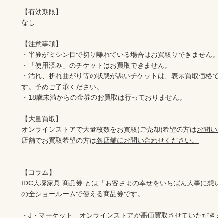
【有効期限】

なし

【注意事項】

・半券がミシン目で切り離れている場合はお買取りできません。
・「使用済み」のチケットはお買取できません。

・汚れ、折れ曲がり等の状態が悪いチケットは、表示買取価格
す。予めご了承ください。

・18歳未満からの金券のお買取は行っておりません。

【大量買取】

オンラインストアで大量枚数をお買取(ご売却)希望の方は
お問い
店舗でお買取希望の方は
各店舗にお問い合わせください。
【コラム】

IDC大塚家具 商品券 とは「お客さまの幸せをいちばん大事に想
の全ショールームで使える商品券です。

・J・マーケット　オンラインストアが高価買取させていただき