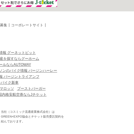
募集
コーポレートサイト
情報 グーネットピット
産を探すならグーホーム
ルならAUTOWAY
ソンのバイク情報 バージンハーレー
報 バージントライアンフ
ーバイク新車
マロッソ
ブーストバーガー
国内格安航空券ならJチケット
当社（コスミック流通産業株式会社）は
GREEN×EXPO協会とチケット販売委託契約を
結んでおります。