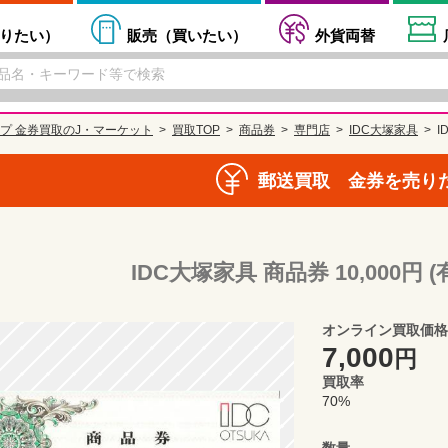
りたい
）
販売（
買いたい
）
外貨両替
プ 金券買取のJ・マーケット
買取TOP
商品券
専門店
IDC大塚家具
I
郵送買取 金券を売り
IDC大塚家具 商品券 10,000円
オンライン買取価格
7,000
円
買取率
70%
数量