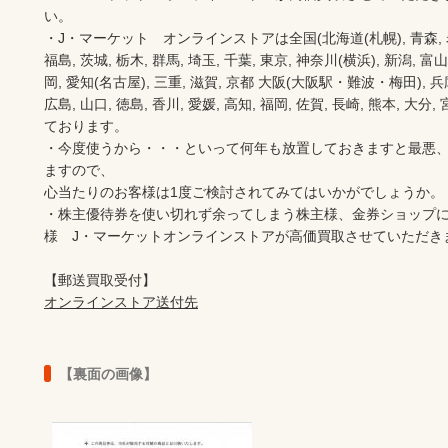
い。　　

・J・マーケット　オンラインストアは全国(北海道(札幌), 青森, 岩手(
福島, 茨城, 栃木, 群馬, 埼玉, 千葉, 東京, 神奈川(横浜), 新潟, 富山,
岡, 愛知(名古屋), 三重, 滋賀, 京都 大阪(大阪駅・難波・梅田), 兵庫,
広島, 山口, 徳島, 香川, 愛媛, 高知, 福岡, 佐賀, 長崎, 熊本, 大
ております。

・今度使うから・・・といって何年も放置しておきますと最悪
ますので、

心当たりのお客様は1度ご検討されてみてはいかがでしょうか。

・株主優待券を使い切れず余ってしまう株主様、金券ショップ
様　J・マーケットオンラインストアが高価買取させていただき
オンラインストア送付先
【裏面の画像】