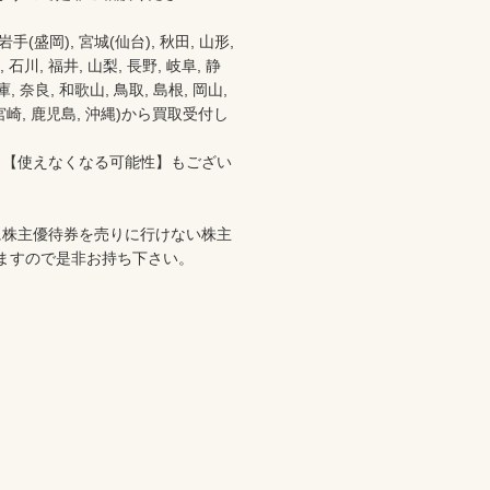
盛岡), 宮城(仙台), 秋田, 山形, 
 石川, 福井, 山梨, 長野, 岐阜, 静
 奈良, 和歌山, 鳥取, 島根, 岡山, 
分, 宮崎, 鹿児島, 沖縄)から買取受付し
、【使えなくなる可能性】もござい
に株主優待券を売りに行けない株主
ますので是非お持ち下さい。
