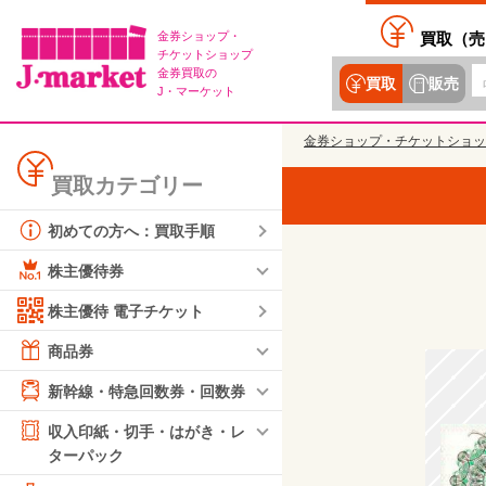
金券ショップ・
買取（
売
チケットショップ
金券買取の
買取
販売
J・マーケット
金券ショップ・チケットショッ
買取カテゴリー
初めての方へ：買取手順
株主優待券
株主優待 電子チケット
商品券
新幹線・特急回数券・回数券
収入印紙・切手・はがき・レ
ターパック