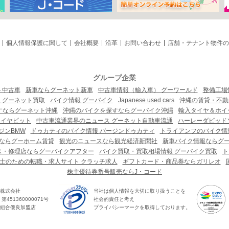
個人情報保護に関して
会社概要
沿革
お問い合わせ
店舗・テナント物件の
グループ企業
ト中古車
新車ならグーネット新車
中古車情報（輸入車） グーワールド
整備工場
 グーネット買取
バイク情報 グーバイク
Japanese used cars
沖縄の賃貸・不動
すならグーネット沖縄
沖縄のバイクを探すならグーバイク沖縄
輸入タイヤ＆ホイー
タイヤピット
中古車流通業界のニュース グーネット自動車流通
ハーレーダビッド
ジンBMW
ドゥカティのバイク情報 バージンドゥカティ
トライアンフのバイク情
ならグーホーム賃貸
観光のニュースなら観光経済新聞社
新車バイク情報ならグ
ス・修理店ならグーバイクアフター
バイク買取・買取相場情報 グーバイク買取
ト
士のための転職・求人サイト クラッチ求人
ギフトカード・商品券ならガリレオ
株主優待券番号販売ならJ・コード
株式会社
当社は個人情報を大切に取り扱うことを
451360000071号
社会的責任と考え
組合優良加盟店
プライバシーマークを取得しております。